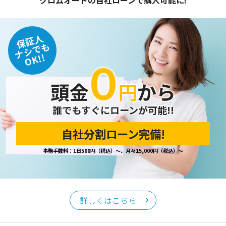
保証人
ナシでも
OK!!
０
頭金
円
から
誰でもすぐにローンが可能!!
自社分割ローン完備!
事務手数料：1日500円（税込）～、月々15,000円（税込）～
詳しくはこちら