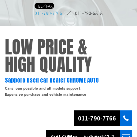
TEL／FAX
011-790-7766
／ 011-790-6818
LOW PRICE &
HIGH QUALITY
Sapporo used car dealer CHROME AUTO
Cars loan possible and all models support
Expensive purchase and vehicle maintenance
011-790-7766