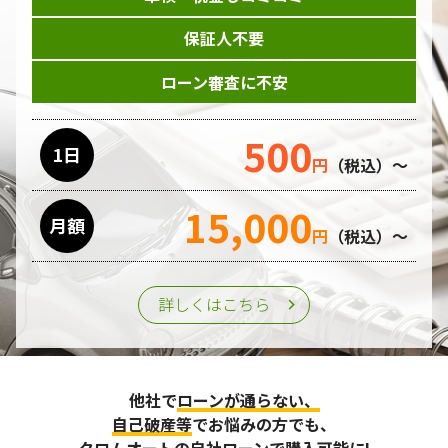
保証人不要
ローン審査に不安
500
1日
円
（税込）～
15,000
月額
円
（税込）～
詳しくはこちら
他社で
ローンが通らない、
自己破産等
でお悩みの方でも、
クロムオートの自社ローンで購入可能に!