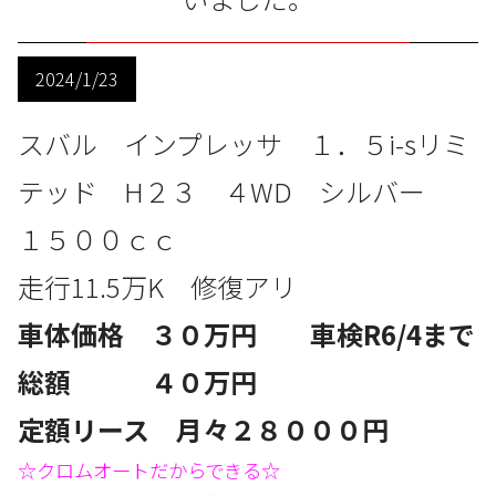
2024/1/23
スバル インプレッサ １．５i-sリミ
テッド H２３ ４
WD
シルバー
１５００
ｃｃ
走行11.5
万
K 修復アリ
車体価格 ３０
万円 車検R6/4まで
総額 ４０万円
定額リース 月々２８
０００円
☆クロムオートだからできる☆