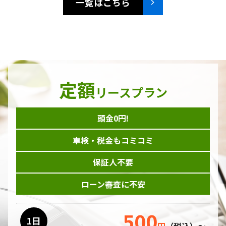
一覧はこちら
定額
リースプラン
頭金0円!
車検・税金もコミコミ
保証人不要
ローン審査に不安
500
1日
円
（税込）～