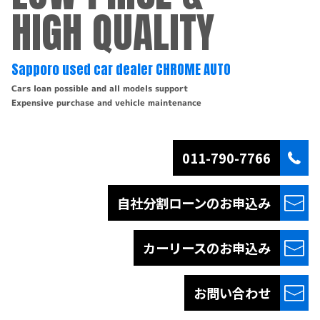
HIGH QUALITY
Sapporo used car dealer CHROME AUTO
Cars loan possible and all models support
Expensive purchase and vehicle maintenance
011-790-7766
自社分割ローンの
お申込み
カーリースの
お申込み
お問い合わせ