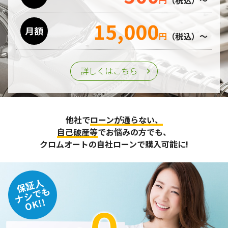
15,000
月額
円
（税込）～
詳しくはこちら
他社で
ローンが通らない、
自己破産等
でお悩みの方でも、
クロムオートの自社ローンで購入可能に!
保証人
ナシでも
OK!!
０