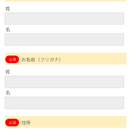
姓
名
お名前（フリガナ）
姓
名
住所