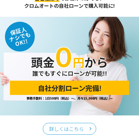
また、個人情報保護に関する法令およびその他の規範を遵守
クロムオートの自社ローンで購入可能に!
するとともに、この方針に基づく個人情報保護規程や体制を
定め、その内容を継続的に見直し、改善に努めます。
保証人
個人情報の訂正･削除・開示
ナシでも
OK!!
０
ご本人から、登録されている個人情報について訂正・削除・
開示の請求があった場合は、迅速に対応いたします。
頭金
円
から
当ホームページが保有する個人情報の取り扱い、および訂
正・削除・開示等に関するお問い合わせ先は、以下の通りで
す。
誰でもすぐにローンが可能!!
自社分割ローン完備!
個人情報保護担当窓口
事務手数料：1日500円（税込）～、月々15,000円（税込）～
当社の「個人情報の取扱い」に関するお問い合わせは、下記
窓口までお願いいたします。
クロムオート
〒002-0865 札幌市北区屯田町740
詳しくはこちら
TEL／011-790-7766
FAX／011-790-6818
E-mail：info@chromeauto.co.jp