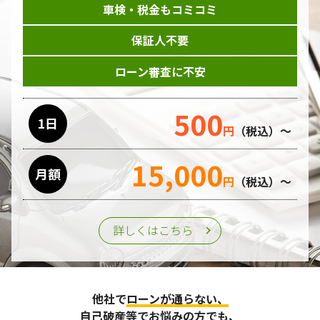
車検・税金もコミコミ
当ホームページはサービスに関するお問い合わせやご質問、
資料のご請求や各サービス等のお申し込みなど、当ホームペ
保証人不要
ージのサービス提供過程で、氏名、連絡先、勤務先等の個人
情報を書面、電子媒体、ウェブ等を介して収集致します。
ローン審査に不安
委託先の管理･監督
500
利用目的の遂行のために業務を委託する場合、個人情報の取
1日
円
（税込）～
り扱いに関する委託先の適正な管理・監督をおこないます。
15,000
月額
第三者への提供
円
（税込）～
個人情報は、ご本人の同意を得た場合または法令の定めがあ
る場合を除き、第三者に提供することはいたしません。
詳しくはこちら
個人情報の管理
収集させて頂いた個人情報については、不正アクセスや紛
他社で
ローンが通らない、
失、破壊、改ざん及び漏えいなどに対する予防ならびに是正
に努め、合理的な安全対策を講じます。
自己破産等
でお悩みの方でも、