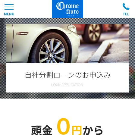
自社分割ローンのお申込み
０
頭金
円
から