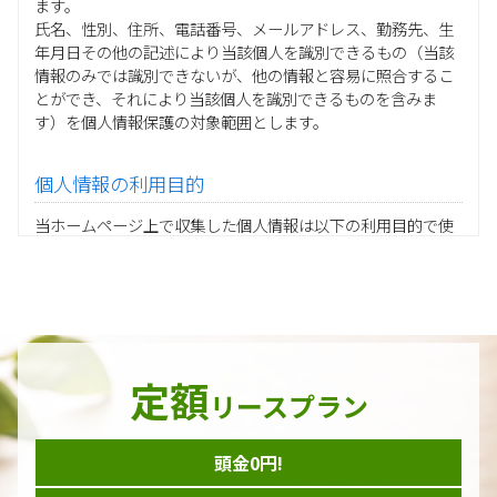
ます。
氏名、性別、住所、電話番号、メールアドレス、勤務先、生
年月日その他の記述により当該個人を識別できるもの（当該
情報のみでは識別できないが、他の情報と容易に照合するこ
とができ、それにより当該個人を識別できるものを含みま
す）を個人情報保護の対象範囲とします。
個人情報の利用目的
当ホームページ上で収集した個人情報は以下の利用目的で使
用し、他の目的に利用することはありません。
ご注文の承りおよび商品発送のための契約販売業務
お取引先様から委託されたシステム開発の動作検証や調
査
当グループの業務に従事する協力会社様担当者の識別
当グループ内で共同利用する人事関連システムの運用
定額
ダイレクトメール等を利用したアンケート・キャンペーン
リースプラン
などの意見・情報の調査
頭金0円!
個人情報の収集手段