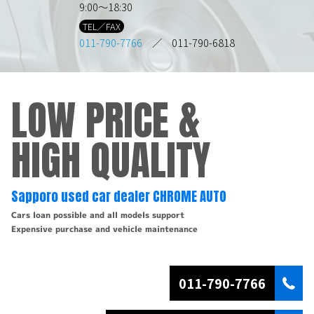
9:00～18:30
TEL／FAX
011-790-7766
／ 011-790-6818
LOW PRICE &
HIGH QUALITY
Sapporo used car dealer CHROME AUTO
Cars loan possible and all models support
Expensive purchase and vehicle maintenance
011-790-7766