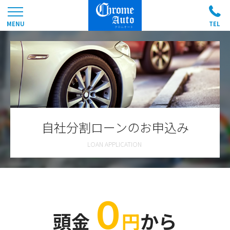
自社分割ローンのお申込み
０
頭金
円
から