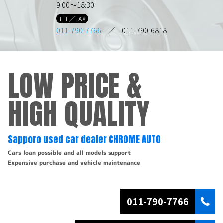
9:00～18:30
TEL／FAX
011-790-7766
／ 011-790-6818
LOW PRICE &
HIGH QUALITY
Sapporo used car dealer CHROME AUTO
Cars loan possible and all models support
Expensive purchase and vehicle maintenance
011-790-7766