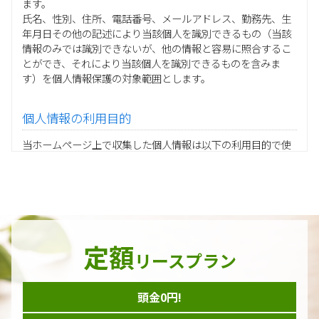
ます。
氏名、性別、住所、電話番号、メールアドレス、勤務先、生
年月日その他の記述により当該個人を識別できるもの（当該
情報のみでは識別できないが、他の情報と容易に照合するこ
とができ、それにより当該個人を識別できるものを含みま
す）を個人情報保護の対象範囲とします。
個人情報の利用目的
当ホームページ上で収集した個人情報は以下の利用目的で使
用し、他の目的に利用することはありません。
ご注文の承りおよび商品発送のための契約販売業務
お取引先様から委託されたシステム開発の動作検証や調
査
当グループの業務に従事する協力会社様担当者の識別
当グループ内で共同利用する人事関連システムの運用
定額
ダイレクトメール等を利用したアンケート・キャンペーン
リースプラン
などの意見・情報の調査
頭金0円!
個人情報の収集手段