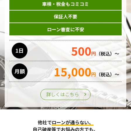
車検・税金もコミコミ
当ホームページはサービスに関するお問い合わせやご質問、
資料のご請求や各サービス等のお申し込みなど、当ホームペ
保証人不要
ージのサービス提供過程で、氏名、連絡先、勤務先等の個人
情報を書面、電子媒体、ウェブ等を介して収集致します。
ローン審査に不安
委託先の管理･監督
500
利用目的の遂行のために業務を委託する場合、個人情報の取
1日
円
（税込）～
り扱いに関する委託先の適正な管理・監督をおこないます。
15,000
月額
第三者への提供
円
（税込）～
個人情報は、ご本人の同意を得た場合または法令の定めがあ
る場合を除き、第三者に提供することはいたしません。
詳しくはこちら
個人情報の管理
収集させて頂いた個人情報については、不正アクセスや紛
他社で
ローンが通らない、
失、破壊、改ざん及び漏えいなどに対する予防ならびに是正
に努め、合理的な安全対策を講じます。
自己破産等
でお悩みの方でも、