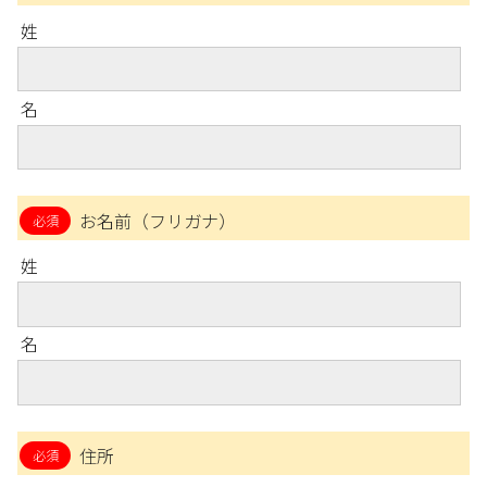
姓
名
お名前（フリガナ）
姓
名
住所