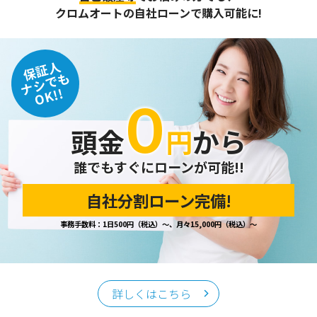
また、個人情報保護に関する法令およびその他の規範を遵守
クロムオートの自社ローンで購入可能に!
するとともに、この方針に基づく個人情報保護規程や体制を
定め、その内容を継続的に見直し、改善に努めます。
保証人
個人情報の訂正･削除・開示
ナシでも
OK!!
０
ご本人から、登録されている個人情報について訂正・削除・
開示の請求があった場合は、迅速に対応いたします。
頭金
円
から
当ホームページが保有する個人情報の取り扱い、および訂
正・削除・開示等に関するお問い合わせ先は、以下の通りで
す。
誰でもすぐにローンが可能!!
自社分割ローン完備!
個人情報保護担当窓口
事務手数料：1日500円（税込）～、月々15,000円（税込）～
当社の「個人情報の取扱い」に関するお問い合わせは、下記
窓口までお願いいたします。
クロムオート
〒002-0865 札幌市北区屯田町740
詳しくはこちら
TEL／011-790-7766
FAX／011-790-6818
E-mail：info@chromeauto.co.jp