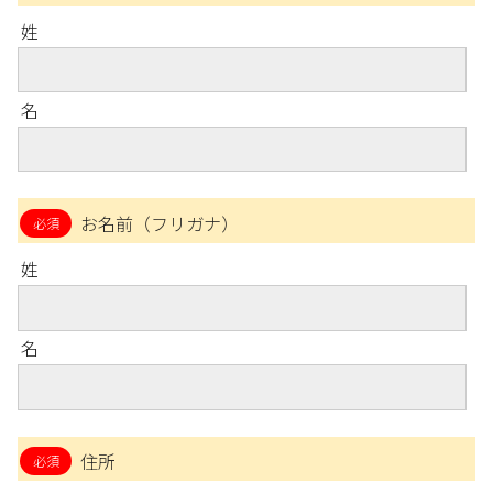
姓
名
お名前（フリガナ）
姓
名
住所