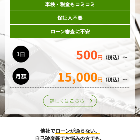
車検・税金もコミコミ
当ホームページはサービスに関するお問い合わせやご質問、
資料のご請求や各サービス等のお申し込みなど、当ホームペ
保証人不要
ージのサービス提供過程で、氏名、連絡先、勤務先等の個人
情報を書面、電子媒体、ウェブ等を介して収集致します。
ローン審査に不安
委託先の管理･監督
500
利用目的の遂行のために業務を委託する場合、個人情報の取
1日
円
（税込）～
り扱いに関する委託先の適正な管理・監督をおこないます。
15,000
月額
第三者への提供
円
（税込）～
個人情報は、ご本人の同意を得た場合または法令の定めがあ
る場合を除き、第三者に提供することはいたしません。
詳しくはこちら
個人情報の管理
収集させて頂いた個人情報については、不正アクセスや紛
他社で
ローンが通らない、
失、破壊、改ざん及び漏えいなどに対する予防ならびに是正
に努め、合理的な安全対策を講じます。
自己破産等
でお悩みの方でも、