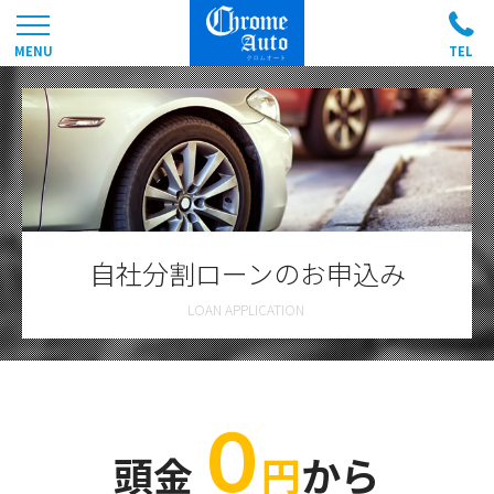
自社分割ローンのお申込み
０
頭金
円
から