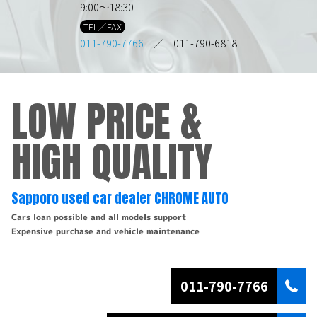
9:00～18:30
TEL／FAX
011-790-7766
／ 011-790-6818
LOW PRICE &
HIGH QUALITY
Sapporo used car dealer CHROME AUTO
Cars loan possible and all models support
Expensive purchase and vehicle maintenance
011-790-7766