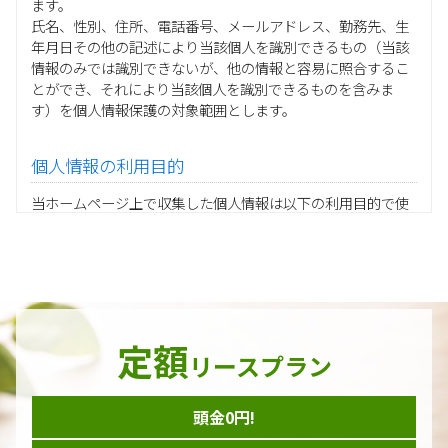
ます。
氏名、性別、住所、電話番号、メールアドレス、勤務先、生
年月日その他の記述により当該個人を識別できるもの（当該
情報のみでは識別できないが、他の情報と容易に照合するこ
とができ、それにより当該個人を識別できるものを含みま
す）を個人情報保護の対象範囲とします。
個人情報の利用目的
当ホームページ上で収集した個人情報は以下の利用目的で使
用し、他の目的に利用することはありません。
ご注文の承りおよび商品発送のための契約販売業務
お取引先様から委託されたシステム開発の動作検証や調
査
当グループの業務に従事する協力会社様担当者の識別
当グループ内で共同利用する人事関連システムの運用
定額
ダイレクトメール等を利用したアンケート・キャンペーン
リースプラン
などの意見・情報の調査
頭金0円!
個人情報の収集手段