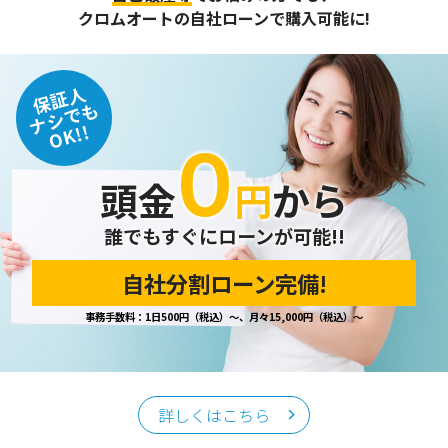
また、個人情報保護に関する法令およびその他の規範を遵守
クロムオートの自社ローンで購入可能に!
するとともに、この方針に基づく個人情報保護規程や体制を
定め、その内容を継続的に見直し、改善に努めます。
保証人
個人情報の訂正･削除・開示
ナシでも
OK!!
０
ご本人から、登録されている個人情報について訂正・削除・
開示の請求があった場合は、迅速に対応いたします。
頭金
円
から
当ホームページが保有する個人情報の取り扱い、および訂
正・削除・開示等に関するお問い合わせ先は、以下の通りで
す。
誰でもすぐにローンが可能!!
自社分割ローン完備!
個人情報保護担当窓口
事務手数料：1日500円（税込）～、月々15,000円（税込）～
当社の「個人情報の取扱い」に関するお問い合わせは、下記
窓口までお願いいたします。
クロムオート
〒002-0865 札幌市北区屯田町740
詳しくはこちら
TEL／011-790-7766
FAX／011-790-6818
E-mail：info@chromeauto.co.jp