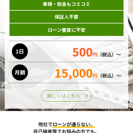
車検・税金もコミコミ
当ホームページはサービスに関するお問い合わせやご質問、
資料のご請求や各サービス等のお申し込みなど、当ホームペ
保証人不要
ージのサービス提供過程で、氏名、連絡先、勤務先等の個人
情報を書面、電子媒体、ウェブ等を介して収集致します。
ローン審査に不安
委託先の管理･監督
500
利用目的の遂行のために業務を委託する場合、個人情報の取
1日
円
（税込）～
り扱いに関する委託先の適正な管理・監督をおこないます。
15,000
月額
第三者への提供
円
（税込）～
個人情報は、ご本人の同意を得た場合または法令の定めがあ
る場合を除き、第三者に提供することはいたしません。
詳しくはこちら
個人情報の管理
収集させて頂いた個人情報については、不正アクセスや紛
他社で
ローンが通らない、
失、破壊、改ざん及び漏えいなどに対する予防ならびに是正
に努め、合理的な安全対策を講じます。
自己破産等
でお悩みの方でも、