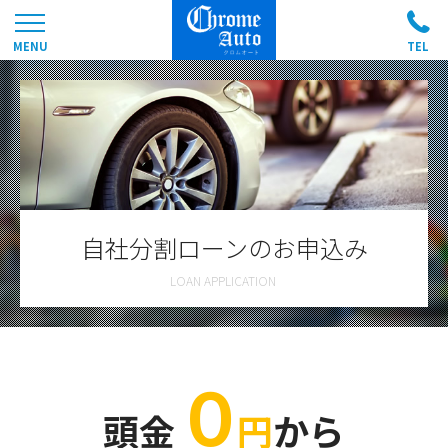
自社分割ローンのお申込み
０
頭金
円
から