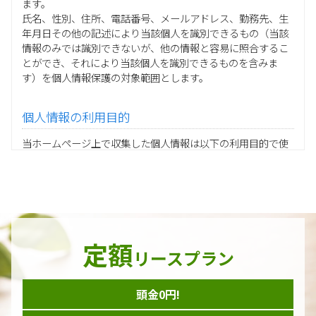
ます。
氏名、性別、住所、電話番号、メールアドレス、勤務先、生
年月日その他の記述により当該個人を識別できるもの（当該
情報のみでは識別できないが、他の情報と容易に照合するこ
とができ、それにより当該個人を識別できるものを含みま
す）を個人情報保護の対象範囲とします。
個人情報の利用目的
当ホームページ上で収集した個人情報は以下の利用目的で使
用し、他の目的に利用することはありません。
ご注文の承りおよび商品発送のための契約販売業務
お取引先様から委託されたシステム開発の動作検証や調
査
当グループの業務に従事する協力会社様担当者の識別
当グループ内で共同利用する人事関連システムの運用
定額
ダイレクトメール等を利用したアンケート・キャンペーン
リースプラン
などの意見・情報の調査
頭金0円!
個人情報の収集手段