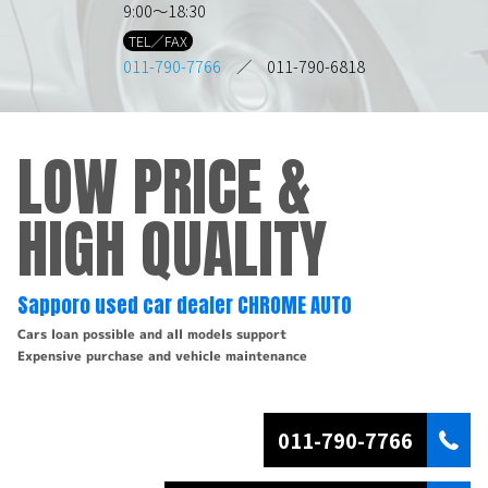
9:00～18:30
TEL／FAX
011-790-7766
／ 011-790-6818
LOW PRICE &
HIGH QUALITY
Sapporo used car dealer CHROME AUTO
Cars loan possible and all models support
Expensive purchase and vehicle maintenance
011-790-7766