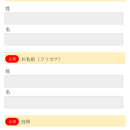
姓
名
お名前（フリガナ）
姓
名
住所