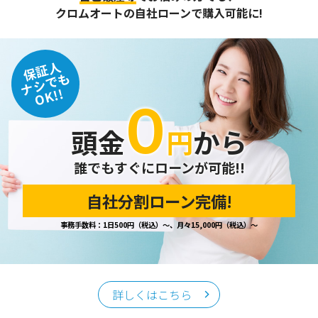
また、個人情報保護に関する法令およびその他の規範を遵守
クロムオートの自社ローンで購入可能に!
するとともに、この方針に基づく個人情報保護規程や体制を
定め、その内容を継続的に見直し、改善に努めます。
保証人
個人情報の訂正･削除・開示
ナシでも
OK!!
０
ご本人から、登録されている個人情報について訂正・削除・
開示の請求があった場合は、迅速に対応いたします。
頭金
円
から
当ホームページが保有する個人情報の取り扱い、および訂
正・削除・開示等に関するお問い合わせ先は、以下の通りで
す。
誰でもすぐにローンが可能!!
自社分割ローン完備!
個人情報保護担当窓口
事務手数料：1日500円（税込）～、月々15,000円（税込）～
当社の「個人情報の取扱い」に関するお問い合わせは、下記
窓口までお願いいたします。
クロムオート
〒002-0865 札幌市北区屯田町740
詳しくはこちら
TEL／011-790-7766
FAX／011-790-6818
E-mail：info@chromeauto.co.jp