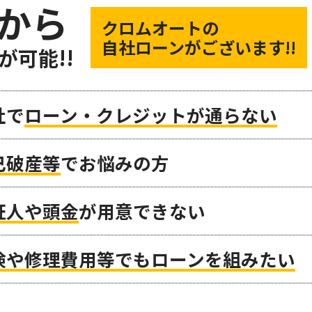
から
クロムオートの
自社ローンがございます!!
が可能!!
社で
ローン・クレジットが通らない
己破産等
でお悩みの方
証人や頭金
が用意できない
検や修理費用等でもローンを組みたい