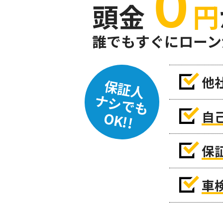
０
頭金
円
誰でもすぐにローン
他
保証人
ナシでも
自
OK!!
保
車