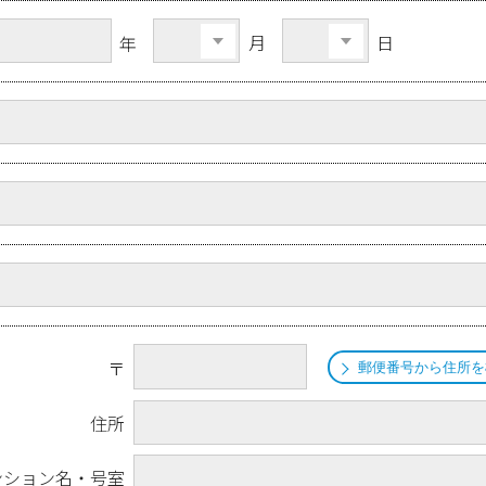
月
日
年
〒
郵便番号から住所を
住所
ンション名・号室