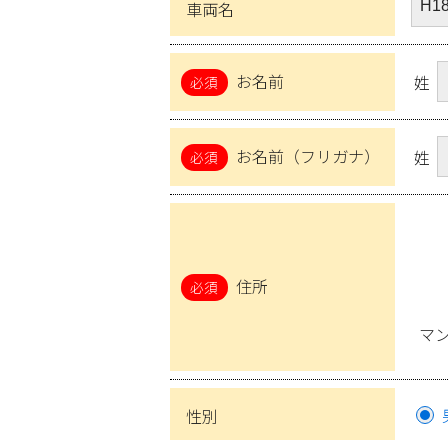
車両名
お名前
姓
お名前（フリガナ）
姓
住所
マ
性別