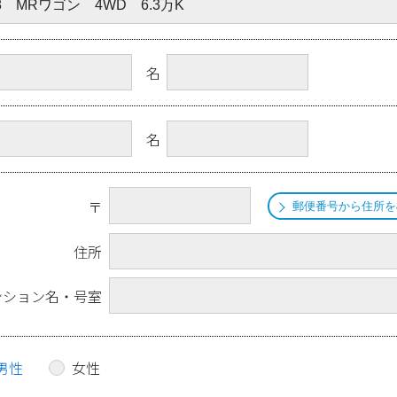
名
名
〒
郵便番号から住所を
住所
ンション名・号室
男性
女性