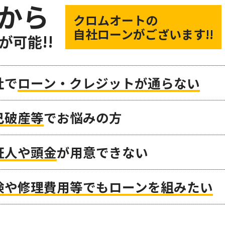
から
クロムオートの
自社ローンがございます!!
が可能!!
社で
ローン・クレジットが通らない
己破産等
でお悩みの方
証人や頭金
が用意できない
検や修理費用等でもローンを組みたい