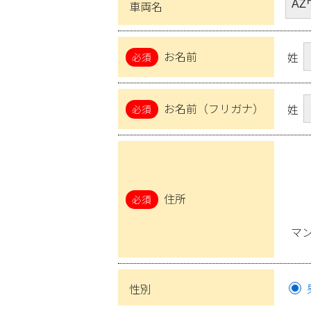
車両名
お名前
姓
お名前（フリガナ）
姓
住所
マ
性別