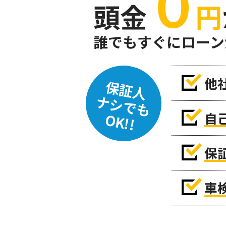
０
頭金
円
誰でもすぐにローン
他
保証人
ナシでも
自
OK!!
保
車