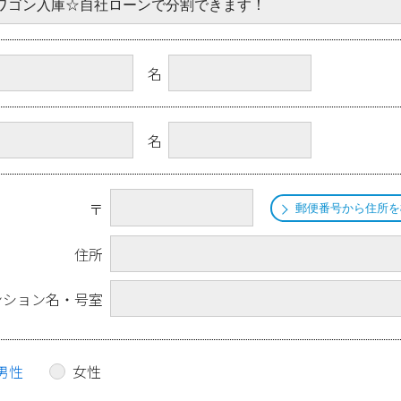
名
名
〒
郵便番号から住所を
住所
ンション名・号室
男性
女性