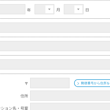
月
日
年
〒
郵便番号から住所を
住所
ンション名・号室