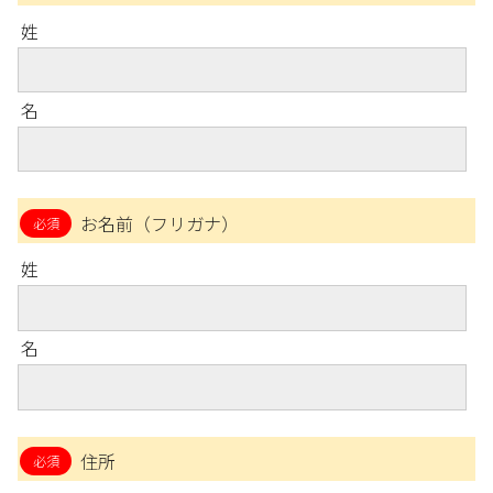
姓
名
お名前（フリガナ）
姓
名
住所