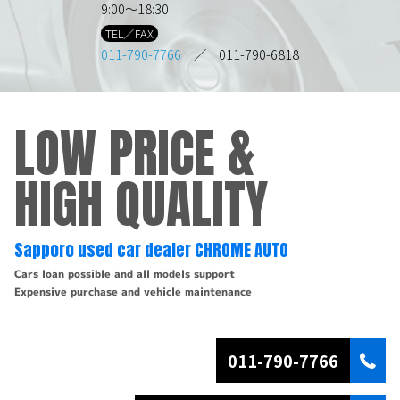
9:00～18:30
TEL／FAX
011-790-7766
／ 011-790-6818
LOW PRICE &
HIGH QUALITY
Sapporo used car dealer CHROME AUTO
Cars loan possible and all models support
Expensive purchase and vehicle maintenance
011-790-7766