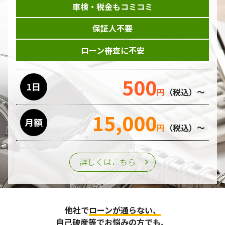
車検・税金もコミコミ
当ホームページはサービスに関するお問い合わせやご質問、
資料のご請求や各サービス等のお申し込みなど、当ホームペ
保証人不要
ージのサービス提供過程で、氏名、連絡先、勤務先等の個人
情報を書面、電子媒体、ウェブ等を介して収集致します。
ローン審査に不安
委託先の管理･監督
500
利用目的の遂行のために業務を委託する場合、個人情報の取
1日
円
（税込）～
り扱いに関する委託先の適正な管理・監督をおこないます。
15,000
月額
第三者への提供
円
（税込）～
個人情報は、ご本人の同意を得た場合または法令の定めがあ
る場合を除き、第三者に提供することはいたしません。
詳しくはこちら
個人情報の管理
収集させて頂いた個人情報については、不正アクセスや紛
他社で
ローンが通らない、
失、破壊、改ざん及び漏えいなどに対する予防ならびに是正
に努め、合理的な安全対策を講じます。
自己破産等
でお悩みの方でも、