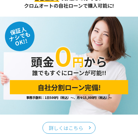
また、個人情報保護に関する法令およびその他の規範を遵守
クロムオートの自社ローンで購入可能に!
するとともに、この方針に基づく個人情報保護規程や体制を
定め、その内容を継続的に見直し、改善に努めます。
保証人
個人情報の訂正･削除・開示
ナシでも
OK!!
０
ご本人から、登録されている個人情報について訂正・削除・
開示の請求があった場合は、迅速に対応いたします。
頭金
円
から
当ホームページが保有する個人情報の取り扱い、および訂
正・削除・開示等に関するお問い合わせ先は、以下の通りで
す。
誰でもすぐにローンが可能!!
自社分割ローン完備!
個人情報保護担当窓口
事務手数料：1日500円（税込）～、月々15,000円（税込）～
当社の「個人情報の取扱い」に関するお問い合わせは、下記
窓口までお願いいたします。
クロムオート
〒002-0865 札幌市北区屯田町740
詳しくはこちら
TEL／011-790-7766
FAX／011-790-6818
E-mail：info@chromeauto.co.jp