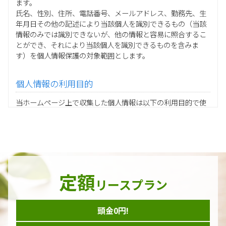
ます。
氏名、性別、住所、電話番号、メールアドレス、勤務先、生
年月日その他の記述により当該個人を識別できるもの（当該
情報のみでは識別できないが、他の情報と容易に照合するこ
とができ、それにより当該個人を識別できるものを含みま
す）を個人情報保護の対象範囲とします。
個人情報の利用目的
当ホームページ上で収集した個人情報は以下の利用目的で使
用し、他の目的に利用することはありません。
ご注文の承りおよび商品発送のための契約販売業務
お取引先様から委託されたシステム開発の動作検証や調
査
当グループの業務に従事する協力会社様担当者の識別
当グループ内で共同利用する人事関連システムの運用
定額
ダイレクトメール等を利用したアンケート・キャンペーン
リースプラン
などの意見・情報の調査
頭金0円!
個人情報の収集手段