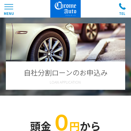
自社分割ローンのお申込み
０
頭金
円
から