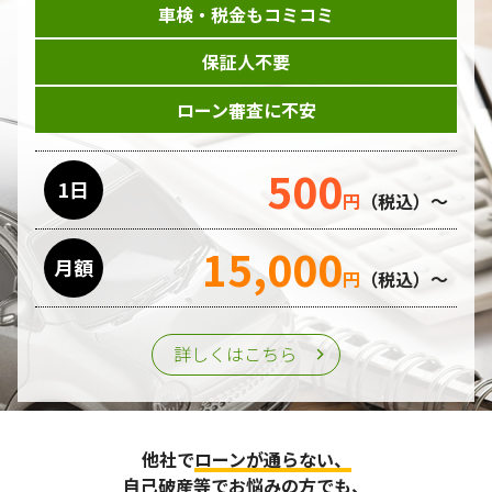
車検・税金もコミコミ
当ホームページはサービスに関するお問い合わせやご質問、
資料のご請求や各サービス等のお申し込みなど、当ホームペ
保証人不要
ージのサービス提供過程で、氏名、連絡先、勤務先等の個人
情報を書面、電子媒体、ウェブ等を介して収集致します。
ローン審査に不安
委託先の管理･監督
500
利用目的の遂行のために業務を委託する場合、個人情報の取
1日
円
（税込）～
り扱いに関する委託先の適正な管理・監督をおこないます。
15,000
月額
第三者への提供
円
（税込）～
個人情報は、ご本人の同意を得た場合または法令の定めがあ
る場合を除き、第三者に提供することはいたしません。
詳しくはこちら
個人情報の管理
収集させて頂いた個人情報については、不正アクセスや紛
他社で
ローンが通らない、
失、破壊、改ざん及び漏えいなどに対する予防ならびに是正
に努め、合理的な安全対策を講じます。
自己破産等
でお悩みの方でも、