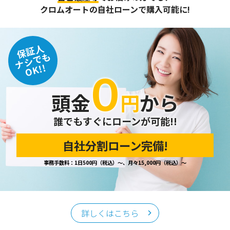
また、個人情報保護に関する法令およびその他の規範を遵守
クロムオートの自社ローンで購入可能に!
するとともに、この方針に基づく個人情報保護規程や体制を
定め、その内容を継続的に見直し、改善に努めます。
保証人
個人情報の訂正･削除・開示
ナシでも
OK!!
０
ご本人から、登録されている個人情報について訂正・削除・
開示の請求があった場合は、迅速に対応いたします。
頭金
円
から
当ホームページが保有する個人情報の取り扱い、および訂
正・削除・開示等に関するお問い合わせ先は、以下の通りで
す。
誰でもすぐにローンが可能!!
自社分割ローン完備!
個人情報保護担当窓口
事務手数料：1日500円（税込）～、月々15,000円（税込）～
当社の「個人情報の取扱い」に関するお問い合わせは、下記
窓口までお願いいたします。
クロムオート
〒002-0865 札幌市北区屯田町740
詳しくはこちら
TEL／011-790-7766
FAX／011-790-6818
E-mail：info@chromeauto.co.jp