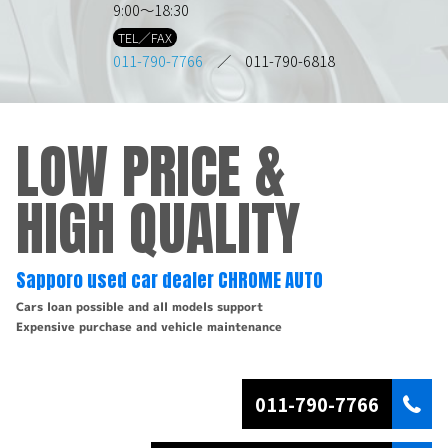
9:00～18:30
TEL／FAX
011-790-7766
／ 011-790-6818
LOW PRICE &
HIGH QUALITY
Sapporo used car dealer CHROME AUTO
Cars loan possible and all models support
Expensive purchase and vehicle maintenance
011-790-7766