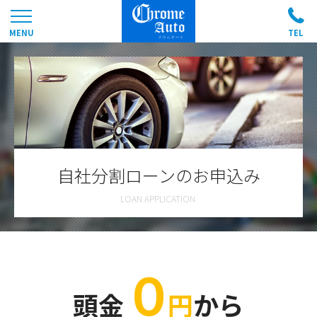
自社分割ローンのお申込み
０
頭金
円
から