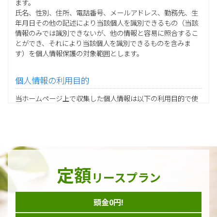
ます。
氏名、性別、住所、電話番号、メールアドレス、勤務先、生
年月日その他の記述により当該個人を識別できるもの（当該
情報のみでは識別できないが、他の情報と容易に照合するこ
とができ、それにより当該個人を識別できるものを含みま
す）を個人情報保護の対象範囲とします。
個人情報の利用目的
当ホームページ上で収集した個人情報は以下の利用目的で使
用し、他の目的に利用することはありません。
ご注文の承りおよび商品発送のための契約販売業務
お取引先様から委託されたシステム開発の動作検証や調
査
当グループの業務に従事する協力会社様担当者の識別
当グループ内で共同利用する人事関連システムの運用
定額
ダイレクトメール等を利用したアンケート・キャンペーン
リースプラン
などの意見・情報の調査
頭金0円!
個人情報の収集手段