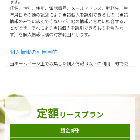
ます。
氏名、性別、住所、電話番号、メールアドレス、勤務先、生
年月日その他の記述により当該個人を識別できるもの（当該
情報のみでは識別できないが、他の情報と容易に照合するこ
とができ、それにより当該個人を識別できるものを含みま
す）を個人情報保護の対象範囲とします。
個人情報の利用目的
当ホームページ上で収集した個人情報は以下の利用目的で使
用し、他の目的に利用することはありません。
ご注文の承りおよび商品発送のための契約販売業務
お取引先様から委託されたシステム開発の動作検証や調
査
当グループの業務に従事する協力会社様担当者の識別
当グループ内で共同利用する人事関連システムの運用
定額
ダイレクトメール等を利用したアンケート・キャンペーン
リースプラン
などの意見・情報の調査
頭金0円!
個人情報の収集手段