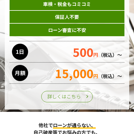
車検・税金もコミコミ
当ホームページはサービスに関するお問い合わせやご質問、
資料のご請求や各サービス等のお申し込みなど、当ホームペ
保証人不要
ージのサービス提供過程で、氏名、連絡先、勤務先等の個人
情報を書面、電子媒体、ウェブ等を介して収集致します。
ローン審査に不安
委託先の管理･監督
500
利用目的の遂行のために業務を委託する場合、個人情報の取
1日
円
（税込）～
り扱いに関する委託先の適正な管理・監督をおこないます。
15,000
月額
第三者への提供
円
（税込）～
個人情報は、ご本人の同意を得た場合または法令の定めがあ
る場合を除き、第三者に提供することはいたしません。
詳しくはこちら
個人情報の管理
収集させて頂いた個人情報については、不正アクセスや紛
他社で
ローンが通らない、
失、破壊、改ざん及び漏えいなどに対する予防ならびに是正
に努め、合理的な安全対策を講じます。
自己破産等
でお悩みの方でも、