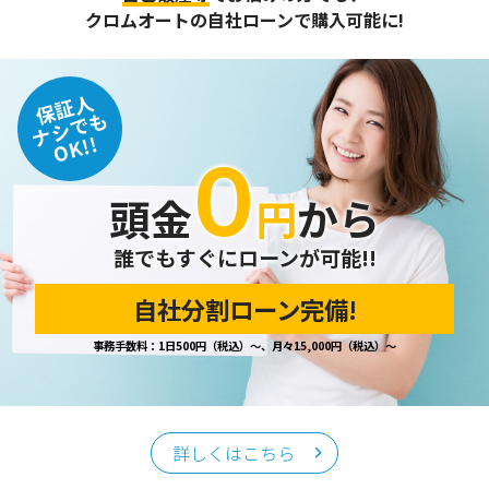
また、個人情報保護に関する法令およびその他の規範を遵守
クロムオートの自社ローンで購入可能に!
するとともに、この方針に基づく個人情報保護規程や体制を
定め、その内容を継続的に見直し、改善に努めます。
保証人
個人情報の訂正･削除・開示
ナシでも
OK!!
０
ご本人から、登録されている個人情報について訂正・削除・
開示の請求があった場合は、迅速に対応いたします。
頭金
円
から
当ホームページが保有する個人情報の取り扱い、および訂
正・削除・開示等に関するお問い合わせ先は、以下の通りで
す。
誰でもすぐにローンが可能!!
自社分割ローン完備!
個人情報保護担当窓口
事務手数料：1日500円（税込）～、月々15,000円（税込）～
当社の「個人情報の取扱い」に関するお問い合わせは、下記
窓口までお願いいたします。
クロムオート
〒002-0865 札幌市北区屯田町740
詳しくはこちら
TEL／011-790-7766
FAX／011-790-6818
E-mail：info@chromeauto.co.jp