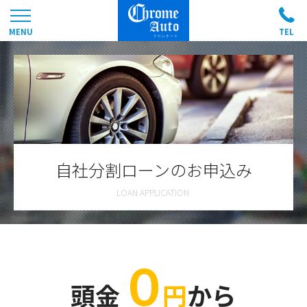
自社分割ローンのお申込み
０
頭金
円
から