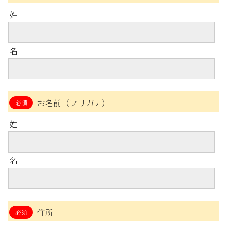
姓
名
お名前（フリガナ）
姓
名
住所