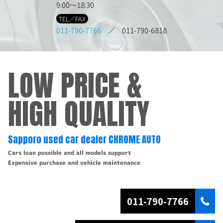
9:00～18:30
TEL／FAX
011-790-7766
／ 011-790-6818
LOW PRICE &
HIGH QUALITY
Sapporo used car dealer CHROME AUTO
Cars loan possible and all models support
Expensive purchase and vehicle maintenance
011-790-7766