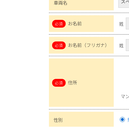
車両名
お名前
姓
お名前（フリガナ）
姓
住所
マ
性別