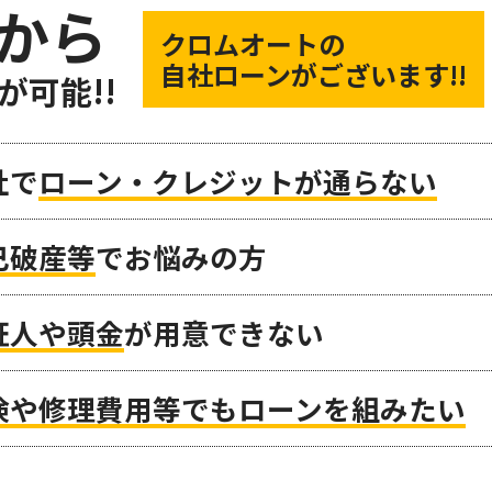
から
クロムオートの
自社ローンがございます!!
が可能!!
社で
ローン・クレジットが通らない
己破産等
でお悩みの方
証人や頭金
が用意できない
検や修理費用等でもローンを組みたい