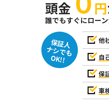
０
頭金
円
誰でもすぐにローン
他
保証人
ナシでも
自
OK!!
保
車