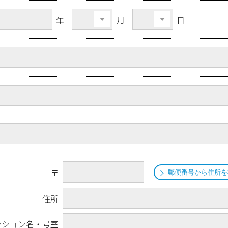
月
日
年
〒
郵便番号から住所を
住所
ンション名・号室