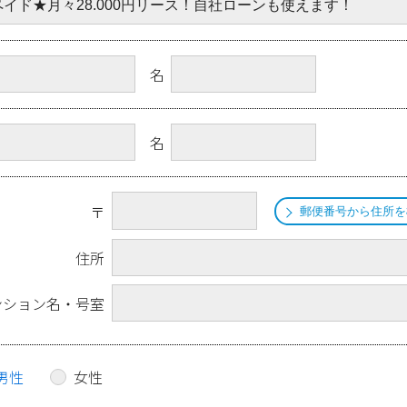
名
名
〒
郵便番号から住所を
住所
ンション名・号室
男性
女性