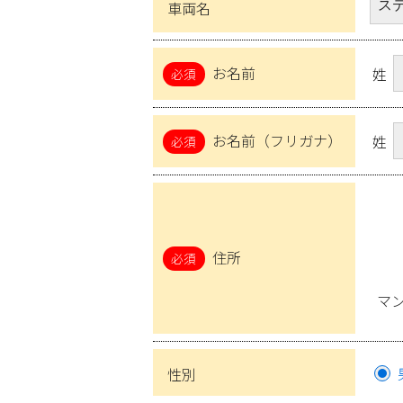
車両名
お名前
姓
お名前（フリガナ）
姓
住所
マ
性別