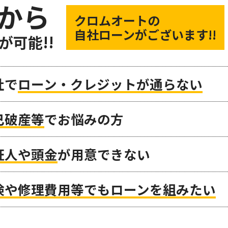
から
クロムオートの
自社ローンがございます!!
が可能!!
社で
ローン・クレジットが通らない
己破産等
でお悩みの方
証人や頭金
が用意できない
検や修理費用等でもローンを組みたい