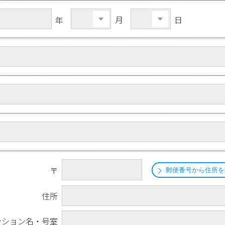
月
日
年
〒
郵便番号から住所を
住所
ンション名・号室