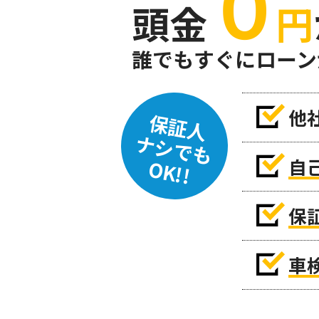
０
頭金
円
誰でもすぐにローン
他
保証人
ナシでも
自
OK!!
保
車