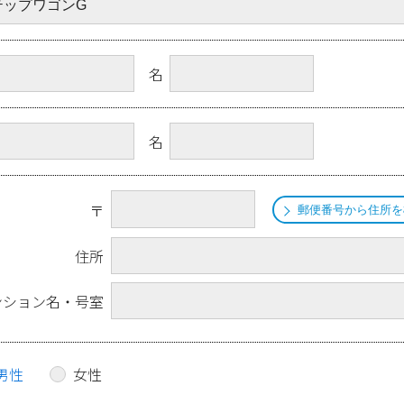
名
名
〒
郵便番号から住所を
住所
ンション名・号室
男性
女性