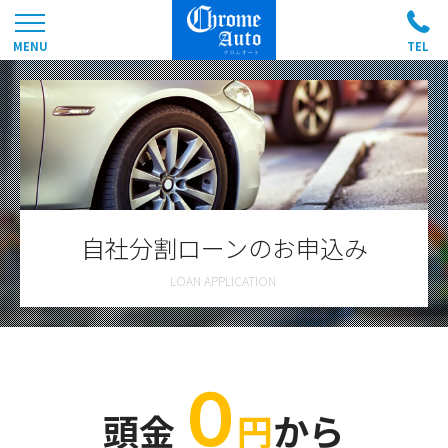
自社分割ローンのお申込み
０
頭金
円
から