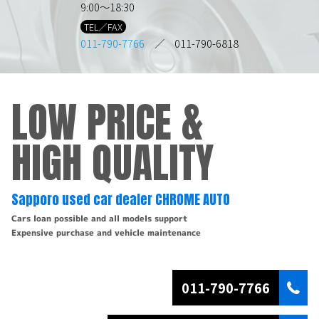
9:00～18:30
TEL／FAX
011-790-7766
／ 011-790-6818
LOW PRICE &
HIGH QUALITY
Sapporo used car dealer CHROME AUTO
Cars loan possible and all models support
Expensive purchase and vehicle maintenance
011-790-7766