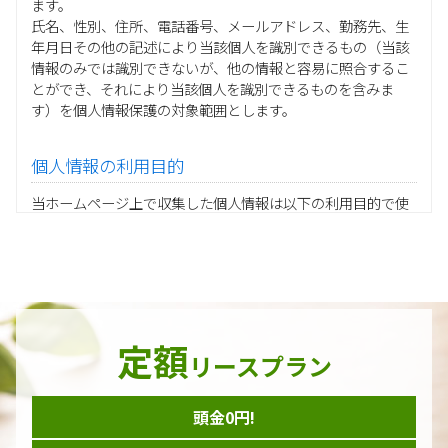
ます。
氏名、性別、住所、電話番号、メールアドレス、勤務先、生
年月日その他の記述により当該個人を識別できるもの（当該
情報のみでは識別できないが、他の情報と容易に照合するこ
とができ、それにより当該個人を識別できるものを含みま
す）を個人情報保護の対象範囲とします。
個人情報の利用目的
当ホームページ上で収集した個人情報は以下の利用目的で使
用し、他の目的に利用することはありません。
ご注文の承りおよび商品発送のための契約販売業務
お取引先様から委託されたシステム開発の動作検証や調
査
当グループの業務に従事する協力会社様担当者の識別
当グループ内で共同利用する人事関連システムの運用
定額
ダイレクトメール等を利用したアンケート・キャンペーン
リースプラン
などの意見・情報の調査
頭金0円!
個人情報の収集手段