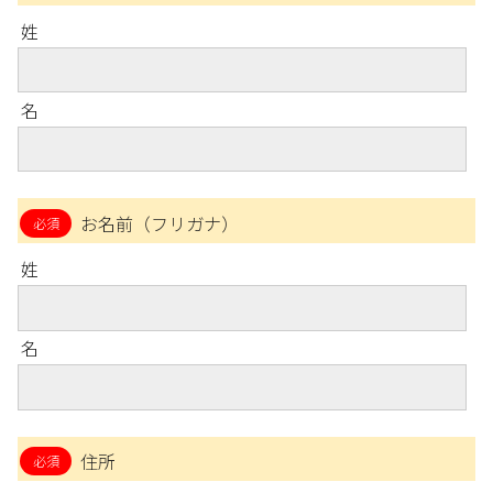
姓
名
お名前（フリガナ）
姓
名
住所