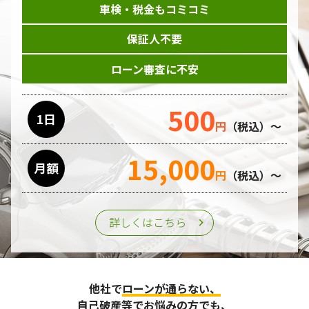
車検・税金もコミコミ
当ホームページはサービスに関するお問い合わせやご質問、
資料のご請求や各サービス等のお申し込みなど、当ホームペ
保証人不要
ージのサービス提供過程で、氏名、連絡先、勤務先等の個人
情報を書面、電子媒体、ウェブ等を介して収集致します。
ローン審査に不安
委託先の管理･監督
500
利用目的の遂行のために業務を委託する場合、個人情報の取
1日
円
（税込）～
り扱いに関する委託先の適正な管理・監督をおこないます。
15,000
月額
第三者への提供
円
（税込）～
個人情報は、ご本人の同意を得た場合または法令の定めがあ
る場合を除き、第三者に提供することはいたしません。
詳しくはこちら
個人情報の管理
収集させて頂いた個人情報については、不正アクセスや紛
他社で
ローンが通らない、
失、破壊、改ざん及び漏えいなどに対する予防ならびに是正
に努め、合理的な安全対策を講じます。
自己破産等
でお悩みの方でも、