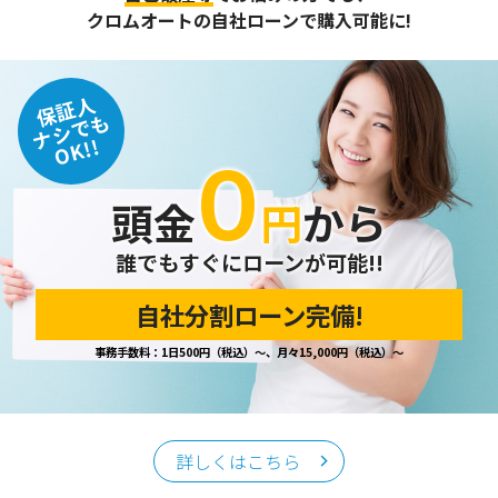
また、個人情報保護に関する法令およびその他の規範を遵守
クロムオートの自社ローンで購入可能に!
するとともに、この方針に基づく個人情報保護規程や体制を
定め、その内容を継続的に見直し、改善に努めます。
保証人
個人情報の訂正･削除・開示
ナシでも
OK!!
０
ご本人から、登録されている個人情報について訂正・削除・
開示の請求があった場合は、迅速に対応いたします。
頭金
円
から
当ホームページが保有する個人情報の取り扱い、および訂
正・削除・開示等に関するお問い合わせ先は、以下の通りで
す。
誰でもすぐにローンが可能!!
自社分割ローン完備!
個人情報保護担当窓口
事務手数料：1日500円（税込）～、月々15,000円（税込）～
当社の「個人情報の取扱い」に関するお問い合わせは、下記
窓口までお願いいたします。
クロムオート
〒002-0865 札幌市北区屯田町740
詳しくはこちら
TEL／011-790-7766
FAX／011-790-6818
E-mail：info@chromeauto.co.jp