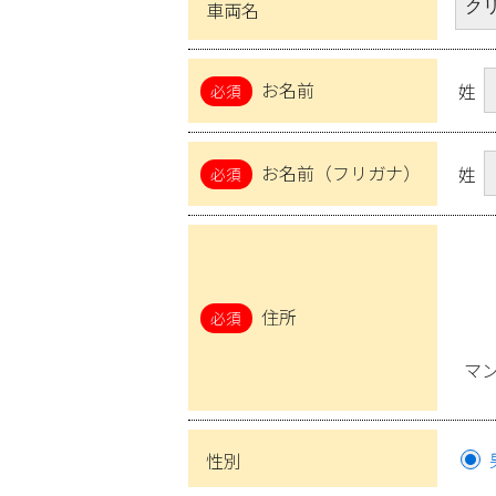
車両名
お名前
姓
お名前（フリガナ）
姓
住所
マ
性別