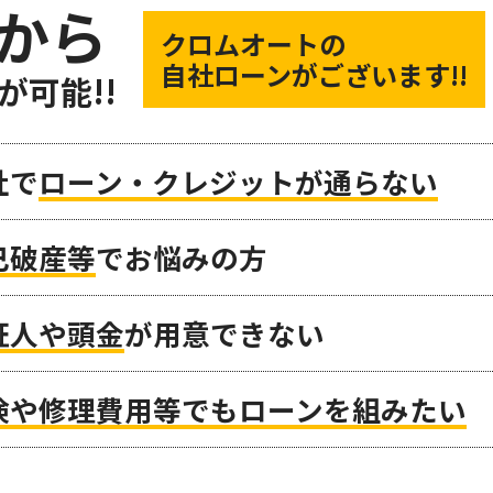
から
クロムオートの
自社ローンがございます!!
が可能!!
社で
ローン・クレジットが通らない
己破産等
でお悩みの方
証人や頭金
が用意できない
検や修理費用等でもローンを組みたい