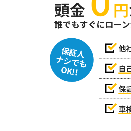
０
頭金
円
誰でもすぐにローン
他
保証人
ナシでも
自
OK!!
保
車