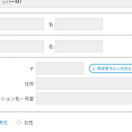
名
名
〒
郵便番号から住所を
住所
ンション名・号室
男性
女性