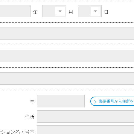
月
日
年
〒
郵便番号から住所を
住所
ンション名・号室