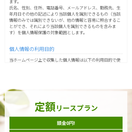
ます。
氏名、性別、住所、電話番号、メールアドレス、勤務先、生
年月日その他の記述により当該個人を識別できるもの（当該
情報のみでは識別できないが、他の情報と容易に照合するこ
とができ、それにより当該個人を識別できるものを含みま
す）を個人情報保護の対象範囲とします。
個人情報の利用目的
当ホームページ上で収集した個人情報は以下の利用目的で使
用し、他の目的に利用することはありません。
ご注文の承りおよび商品発送のための契約販売業務
お取引先様から委託されたシステム開発の動作検証や調
査
当グループの業務に従事する協力会社様担当者の識別
当グループ内で共同利用する人事関連システムの運用
定額
ダイレクトメール等を利用したアンケート・キャンペーン
リースプラン
などの意見・情報の調査
頭金0円!
個人情報の収集手段