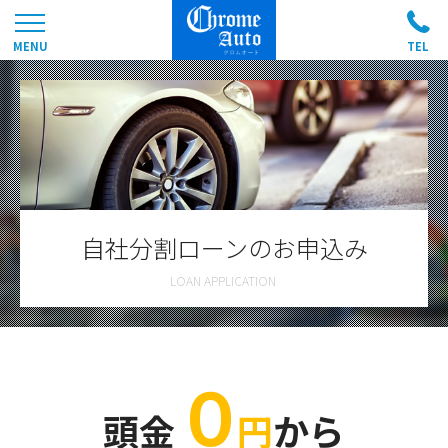
自社分割ローンのお申込み
０
頭金
円
から