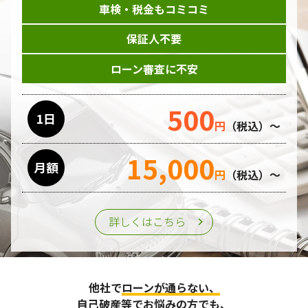
車検・税金もコミコミ
当ホームページはサービスに関するお問い合わせやご質問、
資料のご請求や各サービス等のお申し込みなど、当ホームペ
保証人不要
ージのサービス提供過程で、氏名、連絡先、勤務先等の個人
情報を書面、電子媒体、ウェブ等を介して収集致します。
ローン審査に不安
委託先の管理･監督
500
利用目的の遂行のために業務を委託する場合、個人情報の取
1日
円
（税込）～
り扱いに関する委託先の適正な管理・監督をおこないます。
15,000
月額
第三者への提供
円
（税込）～
個人情報は、ご本人の同意を得た場合または法令の定めがあ
る場合を除き、第三者に提供することはいたしません。
詳しくはこちら
個人情報の管理
収集させて頂いた個人情報については、不正アクセスや紛
他社で
ローンが通らない、
失、破壊、改ざん及び漏えいなどに対する予防ならびに是正
に努め、合理的な安全対策を講じます。
自己破産等
でお悩みの方でも、