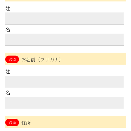
姓
名
お名前（フリガナ）
姓
名
住所