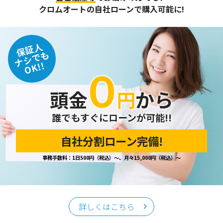
また、個人情報保護に関する法令およびその他の規範を遵守
クロムオートの自社ローンで購入可能に!
するとともに、この方針に基づく個人情報保護規程や体制を
定め、その内容を継続的に見直し、改善に努めます。
保証人
個人情報の訂正･削除・開示
ナシでも
OK!!
０
ご本人から、登録されている個人情報について訂正・削除・
開示の請求があった場合は、迅速に対応いたします。
頭金
円
から
当ホームページが保有する個人情報の取り扱い、および訂
正・削除・開示等に関するお問い合わせ先は、以下の通りで
す。
誰でもすぐにローンが可能!!
自社分割ローン完備!
個人情報保護担当窓口
事務手数料：1日500円（税込）～、月々15,000円（税込）～
当社の「個人情報の取扱い」に関するお問い合わせは、下記
窓口までお願いいたします。
クロムオート
〒002-0865 札幌市北区屯田町740
詳しくはこちら
TEL／011-790-7766
FAX／011-790-6818
E-mail：info@chromeauto.co.jp