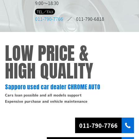
9:00～18:30
TEL／FAX
011-790-7766
／ 011-790-6818
LOW PRICE &
HIGH QUALITY
Sapporo used car dealer CHROME AUTO
Cars loan possible and all models support
Expensive purchase and vehicle maintenance
011-790-7766