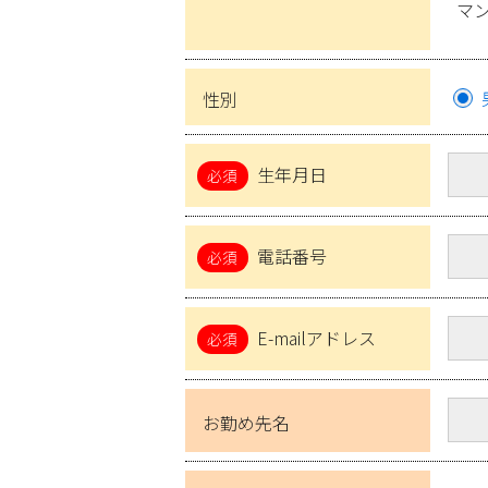
マ
性別
生年月日
電話番号
E-mailアドレス
お勤め先名