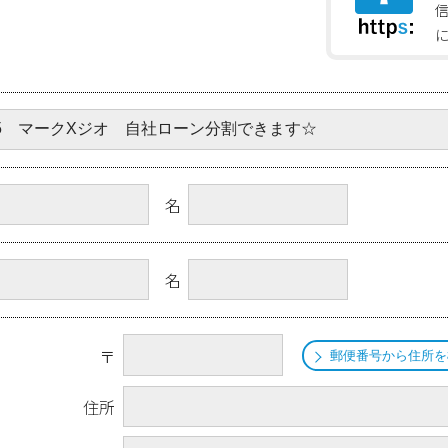
名
名
〒
郵便番号から住所を
住所