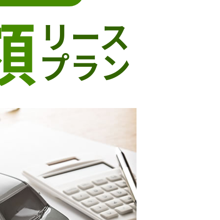
額
リース
プラン