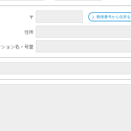
〒
郵便番号から住所を
住所
ンション名・号室