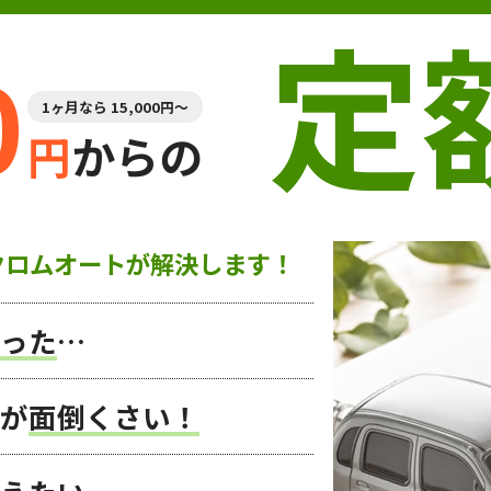
定
0
1ヶ月なら 15,000円～
円
からの
クロムオートが解決します！
った
…
が
面倒くさい！