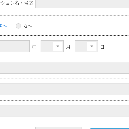
ンション名・号室
男性
女性
月
日
年