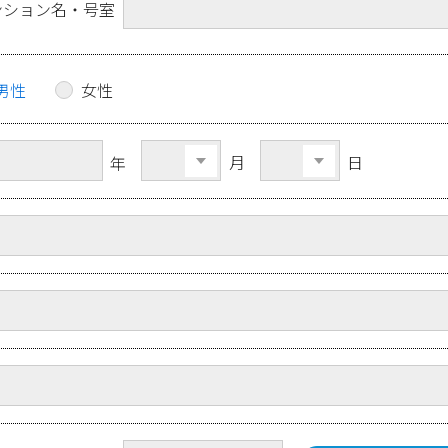
ンション名・号室
男性
女性
月
日
年