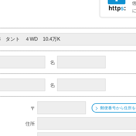
名
名
〒
郵便番号から住所を
住所