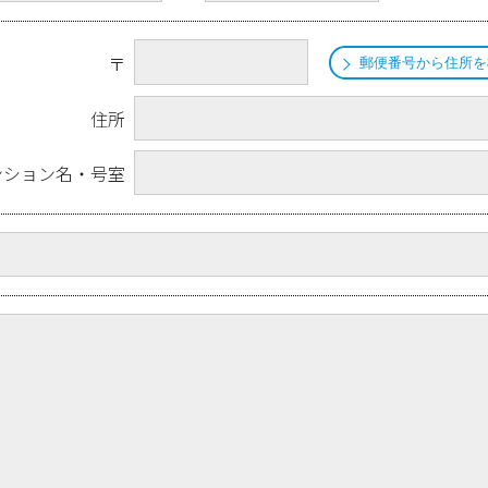
〒
郵便番号から住所を
住所
ンション名・号室