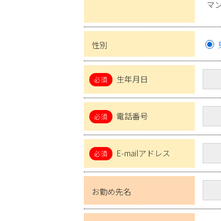
マ
性別
生年月日
電話番号
E-mailアドレス
お勤め先名