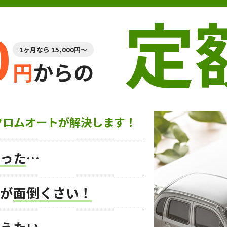
定
0
1ヶ月なら 15,000円～
円
からの
クロムオートが解決します！
った
…
が
面倒くさい！