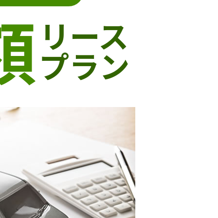
額
リース
プラン