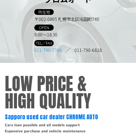
所在地
〒002-0865 札幌市北区屯田町740
OPEN
9:00～18:30
TEL／FAX
011-790-7766
／ 011-790-6818
LOW PRICE &
HIGH QUALITY
Sapporo used car dealer CHROME AUTO
Cars loan possible and all models support
Expensive purchase and vehicle maintenance