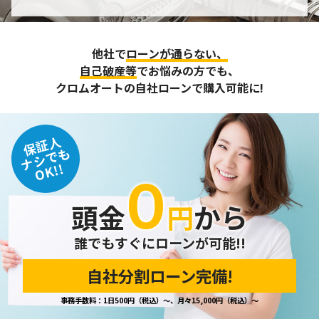
個人情報の管理
収集させて頂いた個人情報については、不正アクセスや紛
他社で
ローンが通らない、
失、破壊、改ざん及び漏えいなどに対する予防ならびに是正
に努め、合理的な安全対策を講じます。
自己破産等
でお悩みの方でも、
また、個人情報保護に関する法令およびその他の規範を遵守
クロムオートの自社ローンで購入可能に!
するとともに、この方針に基づく個人情報保護規程や体制を
定め、その内容を継続的に見直し、改善に努めます。
保証人
個人情報の訂正･削除・開示
ナシでも
OK!!
０
ご本人から、登録されている個人情報について訂正・削除・
開示の請求があった場合は、迅速に対応いたします。
頭金
円
から
当ホームページが保有する個人情報の取り扱い、および訂
正・削除・開示等に関するお問い合わせ先は、以下の通りで
す。
誰でもすぐにローンが可能!!
自社分割ローン完備!
個人情報保護担当窓口
事務手数料：1日500円（税込）～、月々15,000円（税込）～
当社の「個人情報の取扱い」に関するお問い合わせは、下記
窓口までお願いいたします。