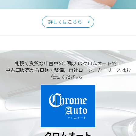
クロムオート
〒002-0865 札幌市北区屯田町740
詳しくはこちら
TEL／011-790-7766
FAX／011-790-6818
E-mail：info@chromeauto.co.jp
札幌で良質な中古車のご購入はクロムオートで！
中古車販売から車検・整備、自社ローン、カーリースはお
任せください。
クロムオート