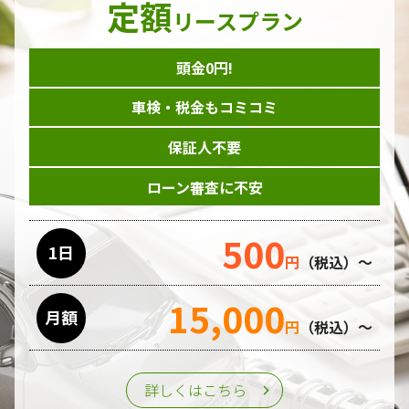
定額
ダイレクトメール等を利用したアンケート・キャンペーン
リースプラン
などの意見・情報の調査
頭金0円!
個人情報の収集手段
車検・税金もコミコミ
当ホームページはサービスに関するお問い合わせやご質問、
資料のご請求や各サービス等のお申し込みなど、当ホームペ
保証人不要
ージのサービス提供過程で、氏名、連絡先、勤務先等の個人
情報を書面、電子媒体、ウェブ等を介して収集致します。
ローン審査に不安
委託先の管理･監督
500
利用目的の遂行のために業務を委託する場合、個人情報の取
1日
円
（税込）～
り扱いに関する委託先の適正な管理・監督をおこないます。
15,000
月額
第三者への提供
円
（税込）～
個人情報は、ご本人の同意を得た場合または法令の定めがあ
る場合を除き、第三者に提供することはいたしません。
詳しくはこちら