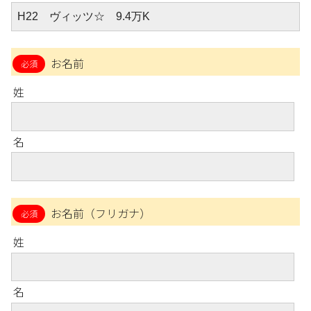
お名前
姓
名
お名前（フリガナ）
姓
名