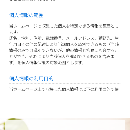
個人情報の範囲
当ホームページで収集した個人を特定できる情報を範囲とし
ます。
氏名、性別、住所、電話番号、メールアドレス、勤務先、生
年月日その他の記述により当該個人を識別できるもの（当該
情報のみでは識別できないが、他の情報と容易に照合するこ
とができ、それにより当該個人を識別できるものを含みま
す）を個人情報保護の対象範囲とします。
個人情報の利用目的
当ホームページ上で収集した個人情報は以下の利用目的で使
用し、他の目的に利用することはありません。
ご注文の承りおよび商品発送のための契約販売業務
お取引先様から委託されたシステム開発の動作検証や調
査
当グループの業務に従事する協力会社様担当者の識別
当グループ内で共同利用する人事関連システムの運用