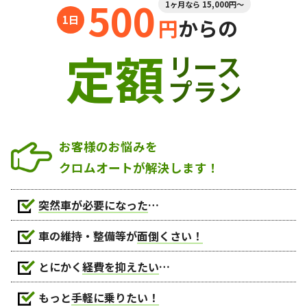
500
1ヶ月なら 15,000円～
円
からの
定額
リース
プラン
お客様のお悩みを
クロムオートが解決します！
突然車が必要になった
…
車の維持・整備等が
面倒くさい！
とにかく
経費を抑えたい
…
もっと
手軽に乗りたい！