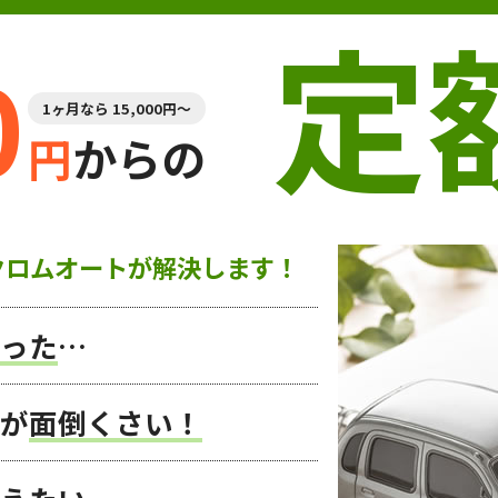
定
0
1ヶ月なら 15,000円～
円
からの
クロムオートが解決します！
った
…
が
面倒くさい！