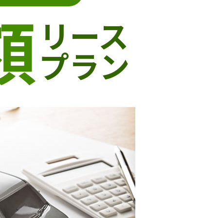
額
リース
プラン