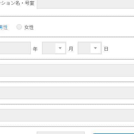
ンション名・号室
男性
女性
月
日
年