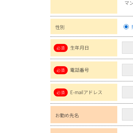
マ
性別
生年月日
電話番号
E-mailアドレス
お勤め先名