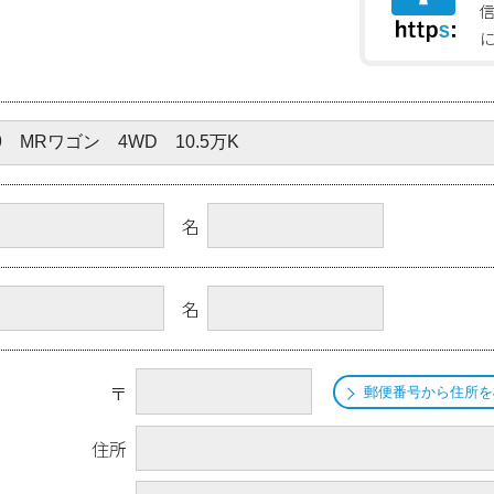
名
名
〒
郵便番号から住所を
住所