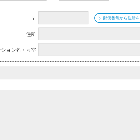
〒
郵便番号から住所を
住所
ンション名・号室