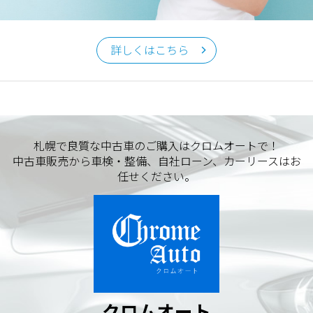
クロムオート
〒002-0865 札幌市北区屯田町740
詳しくはこちら
TEL／011-790-7766
FAX／011-790-6818
E-mail：info@chromeauto.co.jp
札幌で良質な中古車のご購入はクロムオートで！
中古車販売から車検・整備、自社ローン、カーリースはお
任せください。
クロムオート