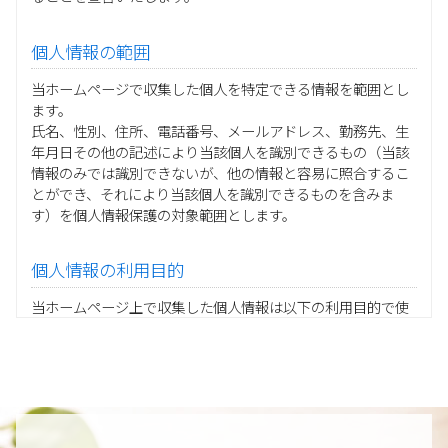
個人情報の範囲
当ホームページで収集した個人を特定できる情報を範囲とし
ます。
氏名、性別、住所、電話番号、メールアドレス、勤務先、生
年月日その他の記述により当該個人を識別できるもの（当該
情報のみでは識別できないが、他の情報と容易に照合するこ
とができ、それにより当該個人を識別できるものを含みま
す）を個人情報保護の対象範囲とします。
個人情報の利用目的
当ホームページ上で収集した個人情報は以下の利用目的で使
用し、他の目的に利用することはありません。
ご注文の承りおよび商品発送のための契約販売業務
お取引先様から委託されたシステム開発の動作検証や調
査
当グループの業務に従事する協力会社様担当者の識別
当グループ内で共同利用する人事関連システムの運用