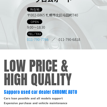
所在地
〒002-0865 札幌市北区屯田町740
OPEN
9:00～18:30
TEL／FAX
011-790-7766
／ 011-790-6818
LOW PRICE &
HIGH QUALITY
Sapporo used car dealer CHROME AUTO
Cars loan possible and all models support
Expensive purchase and vehicle maintenance