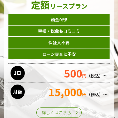
定額
ダイレクトメール等を利用したアンケート・キャンペーン
リースプラン
などの意見・情報の調査
頭金0円!
個人情報の収集手段
車検・税金もコミコミ
当ホームページはサービスに関するお問い合わせやご質問、
資料のご請求や各サービス等のお申し込みなど、当ホームペ
保証人不要
ージのサービス提供過程で、氏名、連絡先、勤務先等の個人
情報を書面、電子媒体、ウェブ等を介して収集致します。
ローン審査に不安
委託先の管理･監督
500
利用目的の遂行のために業務を委託する場合、個人情報の取
1日
円
（税込）～
り扱いに関する委託先の適正な管理・監督をおこないます。
15,000
月額
第三者への提供
円
（税込）～
個人情報は、ご本人の同意を得た場合または法令の定めがあ
る場合を除き、第三者に提供することはいたしません。
詳しくはこちら