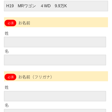
お名前
姓
名
お名前（フリガナ）
姓
名