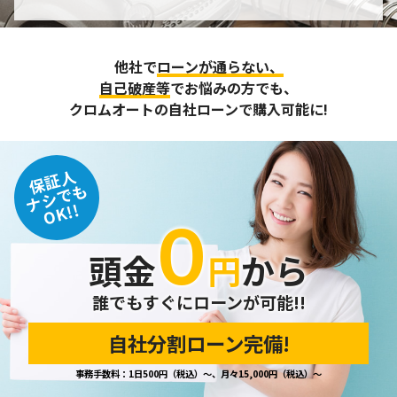
個人情報の管理
収集させて頂いた個人情報については、不正アクセスや紛
他社で
ローンが通らない、
失、破壊、改ざん及び漏えいなどに対する予防ならびに是正
に努め、合理的な安全対策を講じます。
自己破産等
でお悩みの方でも、
また、個人情報保護に関する法令およびその他の規範を遵守
クロムオートの自社ローンで購入可能に!
するとともに、この方針に基づく個人情報保護規程や体制を
定め、その内容を継続的に見直し、改善に努めます。
保証人
個人情報の訂正･削除・開示
ナシでも
OK!!
０
ご本人から、登録されている個人情報について訂正・削除・
開示の請求があった場合は、迅速に対応いたします。
頭金
円
から
当ホームページが保有する個人情報の取り扱い、および訂
正・削除・開示等に関するお問い合わせ先は、以下の通りで
す。
誰でもすぐにローンが可能!!
自社分割ローン完備!
個人情報保護担当窓口
事務手数料：1日500円（税込）～、月々15,000円（税込）～
当社の「個人情報の取扱い」に関するお問い合わせは、下記
窓口までお願いいたします。