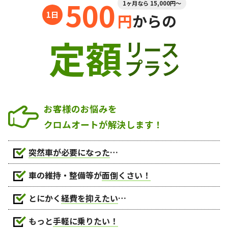
500
1ヶ月なら 15,000円～
円
からの
定額
リース
プラン
お客様のお悩みを
クロムオートが解決します！
突然車が必要になった
…
車の維持・整備等が
面倒くさい！
とにかく
経費を抑えたい
…
もっと
手軽に乗りたい！