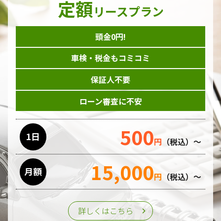
定額
ダイレクトメール等を利用したアンケート・キャンペーン
リースプラン
などの意見・情報の調査
頭金0円!
個人情報の収集手段
車検・税金もコミコミ
当ホームページはサービスに関するお問い合わせやご質問、
資料のご請求や各サービス等のお申し込みなど、当ホームペ
保証人不要
ージのサービス提供過程で、氏名、連絡先、勤務先等の個人
情報を書面、電子媒体、ウェブ等を介して収集致します。
ローン審査に不安
委託先の管理･監督
500
利用目的の遂行のために業務を委託する場合、個人情報の取
1日
円
（税込）～
り扱いに関する委託先の適正な管理・監督をおこないます。
15,000
月額
第三者への提供
円
（税込）～
個人情報は、ご本人の同意を得た場合または法令の定めがあ
る場合を除き、第三者に提供することはいたしません。
詳しくはこちら