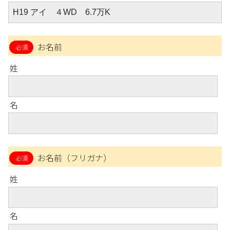
お名前
姓
名
お名前（フリガナ）
姓
名