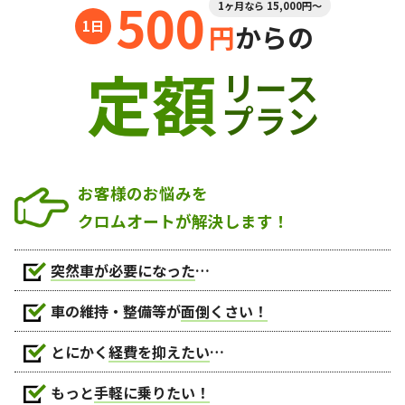
500
1ヶ月なら 15,000円～
円
からの
定額
リース
プラン
お客様のお悩みを
クロムオートが解決します！
突然車が必要になった
…
車の維持・整備等が
面倒くさい！
とにかく
経費を抑えたい
…
もっと
手軽に乗りたい！