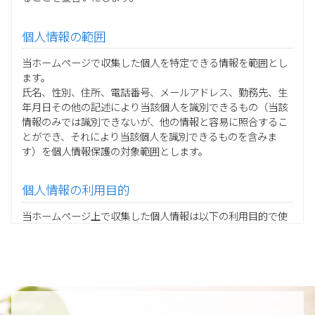
個人情報の範囲
当ホームページで収集した個人を特定できる情報を範囲とし
ます。
氏名、性別、住所、電話番号、メールアドレス、勤務先、生
年月日その他の記述により当該個人を識別できるもの（当該
情報のみでは識別できないが、他の情報と容易に照合するこ
とができ、それにより当該個人を識別できるものを含みま
す）を個人情報保護の対象範囲とします。
個人情報の利用目的
当ホームページ上で収集した個人情報は以下の利用目的で使
用し、他の目的に利用することはありません。
ご注文の承りおよび商品発送のための契約販売業務
お取引先様から委託されたシステム開発の動作検証や調
査
当グループの業務に従事する協力会社様担当者の識別
当グループ内で共同利用する人事関連システムの運用