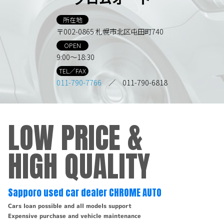
所在地
〒002-0865 札幌市北区屯田町740
OPEN
9:00～18:30
TEL／FAX
011-790-7766
／ 011-790-6818
LOW PRICE &
HIGH QUALITY
Sapporo used car dealer CHROME AUTO
Cars loan possible and all models support
Expensive purchase and vehicle maintenance