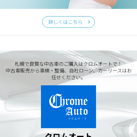
クロムオート
〒002-0865 札幌市北区屯田町740
詳しくはこちら
TEL／011-790-7766
FAX／011-790-6818
E-mail：info@chromeauto.co.jp
札幌で良質な中古車のご購入はクロムオートで！
中古車販売から車検・整備、自社ローン、カーリースはお
任せください。
クロムオート