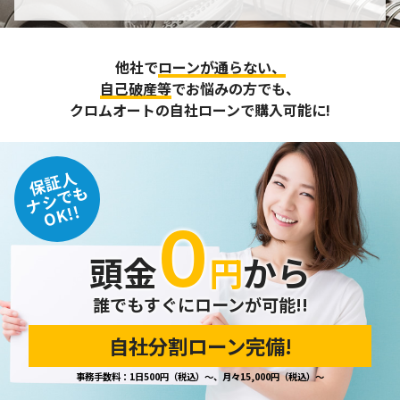
個人情報の管理
収集させて頂いた個人情報については、不正アクセスや紛
他社で
ローンが通らない、
失、破壊、改ざん及び漏えいなどに対する予防ならびに是正
に努め、合理的な安全対策を講じます。
自己破産等
でお悩みの方でも、
また、個人情報保護に関する法令およびその他の規範を遵守
クロムオートの自社ローンで購入可能に!
するとともに、この方針に基づく個人情報保護規程や体制を
定め、その内容を継続的に見直し、改善に努めます。
保証人
個人情報の訂正･削除・開示
ナシでも
OK!!
０
ご本人から、登録されている個人情報について訂正・削除・
開示の請求があった場合は、迅速に対応いたします。
頭金
円
から
当ホームページが保有する個人情報の取り扱い、および訂
正・削除・開示等に関するお問い合わせ先は、以下の通りで
す。
誰でもすぐにローンが可能!!
自社分割ローン完備!
個人情報保護担当窓口
事務手数料：1日500円（税込）～、月々15,000円（税込）～
当社の「個人情報の取扱い」に関するお問い合わせは、下記
窓口までお願いいたします。