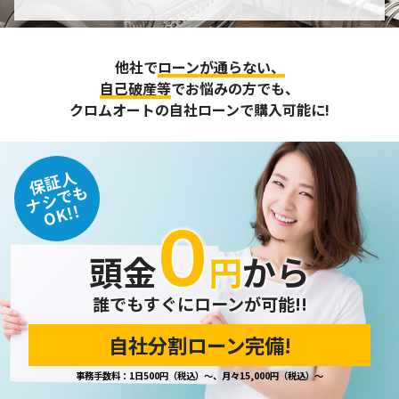
個人情報の管理
収集させて頂いた個人情報については、不正アクセスや紛
他社で
ローンが通らない、
失、破壊、改ざん及び漏えいなどに対する予防ならびに是正
に努め、合理的な安全対策を講じます。
自己破産等
でお悩みの方でも、
また、個人情報保護に関する法令およびその他の規範を遵守
クロムオートの自社ローンで購入可能に!
するとともに、この方針に基づく個人情報保護規程や体制を
定め、その内容を継続的に見直し、改善に努めます。
保証人
個人情報の訂正･削除・開示
ナシでも
OK!!
０
ご本人から、登録されている個人情報について訂正・削除・
開示の請求があった場合は、迅速に対応いたします。
頭金
円
から
当ホームページが保有する個人情報の取り扱い、および訂
正・削除・開示等に関するお問い合わせ先は、以下の通りで
す。
誰でもすぐにローンが可能!!
自社分割ローン完備!
個人情報保護担当窓口
事務手数料：1日500円（税込）～、月々15,000円（税込）～
当社の「個人情報の取扱い」に関するお問い合わせは、下記
窓口までお願いいたします。