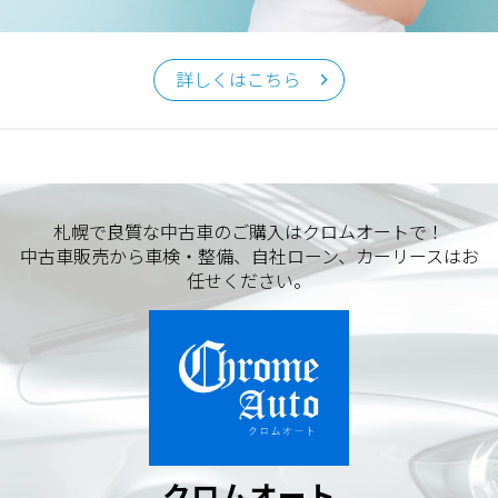
クロムオート
〒002-0865 札幌市北区屯田町740
詳しくはこちら
TEL／011-790-7766
FAX／011-790-6818
E-mail：info@chromeauto.co.jp
札幌で良質な中古車のご購入はクロムオートで！
中古車販売から車検・整備、自社ローン、カーリースはお
任せください。
クロムオート