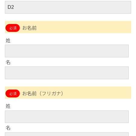
お名前
姓
名
お名前（フリガナ）
姓
名