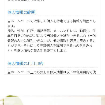
個人情報の範囲
当ホームページで収集した個人を特定できる情報を範囲とし
ます。
氏名、性別、住所、電話番号、メールアドレス、勤務先、生
年月日その他の記述により当該個人を識別できるもの（当該
情報のみでは識別できないが、他の情報と容易に照合するこ
とができ、それにより当該個人を識別できるものを含みま
す）を個人情報保護の対象範囲とします。
個人情報の利用目的
当ホームページ上で収集した個人情報は以下の利用目的で使
用し、他の目的に利用することはありません。
ご注文の承りおよび商品発送のための契約販売業務
お取引先様から委託されたシステム開発の動作検証や調
査
当グループの業務に従事する協力会社様担当者の識別
当グループ内で共同利用する人事関連システムの運用