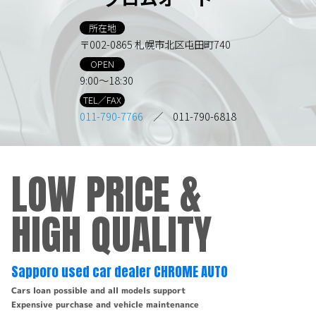
所在地
〒002-0865 札幌市北区屯田町740
OPEN
9:00～18:30
TEL／FAX
011-790-7766
／ 011-790-6818
LOW PRICE &
HIGH QUALITY
Sapporo used car dealer CHROME AUTO
Cars loan possible and all models support
Expensive purchase and vehicle maintenance