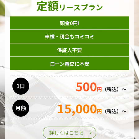
定額
ダイレクトメール等を利用したアンケート・キャンペーン
リースプラン
などの意見・情報の調査
頭金0円!
個人情報の収集手段
車検・税金もコミコミ
当ホームページはサービスに関するお問い合わせやご質問、
資料のご請求や各サービス等のお申し込みなど、当ホームペ
保証人不要
ージのサービス提供過程で、氏名、連絡先、勤務先等の個人
情報を書面、電子媒体、ウェブ等を介して収集致します。
ローン審査に不安
委託先の管理･監督
500
利用目的の遂行のために業務を委託する場合、個人情報の取
1日
円
（税込）～
り扱いに関する委託先の適正な管理・監督をおこないます。
15,000
月額
第三者への提供
円
（税込）～
個人情報は、ご本人の同意を得た場合または法令の定めがあ
る場合を除き、第三者に提供することはいたしません。
詳しくはこちら