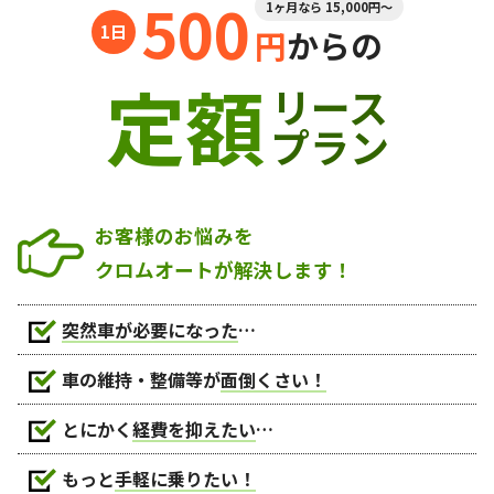
500
1ヶ月なら 15,000円～
円
からの
定額
リース
プラン
お客様のお悩みを
クロムオートが解決します！
突然車が必要になった
…
車の維持・整備等が
面倒くさい！
とにかく
経費を抑えたい
…
もっと
手軽に乗りたい！