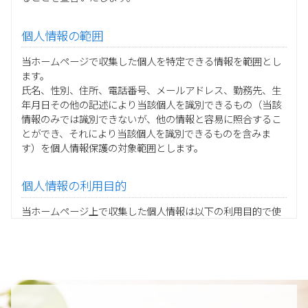
個人情報の範囲
当ホームページで収集した個人を特定できる情報を範囲とし
ます。
氏名、性別、住所、電話番号、メールアドレス、勤務先、生
年月日その他の記述により当該個人を識別できるもの（当該
情報のみでは識別できないが、他の情報と容易に照合するこ
とができ、それにより当該個人を識別できるものを含みま
す）を個人情報保護の対象範囲とします。
個人情報の利用目的
当ホームページ上で収集した個人情報は以下の利用目的で使
用し、他の目的に利用することはありません。
ご注文の承りおよび商品発送のための契約販売業務
お取引先様から委託されたシステム開発の動作検証や調
査
当グループの業務に従事する協力会社様担当者の識別
当グループ内で共同利用する人事関連システムの運用