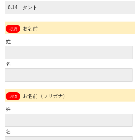
お名前
姓
名
お名前（フリガナ）
姓
名