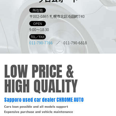
所在地
〒002-0865 札幌市北区屯田町740
OPEN
9:00～18:30
TEL／FAX
011-790-7766
／ 011-790-6818
LOW PRICE &
HIGH QUALITY
Sapporo used car dealer CHROME AUTO
Cars loan possible and all models support
Expensive purchase and vehicle maintenance