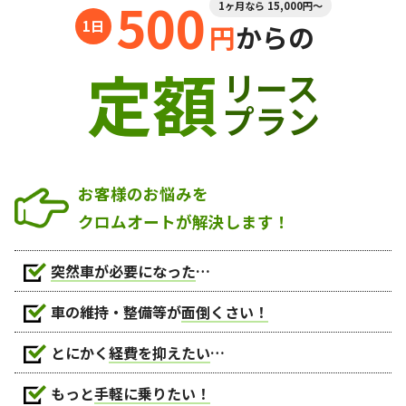
500
1ヶ月なら 15,000円～
円
からの
定額
リース
プラン
お客様のお悩みを
クロムオートが解決します！
突然車が必要になった
…
車の維持・整備等が
面倒くさい！
とにかく
経費を抑えたい
…
もっと
手軽に乗りたい！