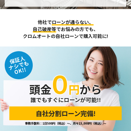
個人情報の管理
収集させて頂いた個人情報については、不正アクセスや紛
他社で
ローンが通らない、
失、破壊、改ざん及び漏えいなどに対する予防ならびに是正
に努め、合理的な安全対策を講じます。
自己破産等
でお悩みの方でも、
また、個人情報保護に関する法令およびその他の規範を遵守
クロムオートの自社ローンで購入可能に!
するとともに、この方針に基づく個人情報保護規程や体制を
定め、その内容を継続的に見直し、改善に努めます。
保証人
個人情報の訂正･削除・開示
ナシでも
OK!!
０
ご本人から、登録されている個人情報について訂正・削除・
開示の請求があった場合は、迅速に対応いたします。
頭金
円
から
当ホームページが保有する個人情報の取り扱い、および訂
正・削除・開示等に関するお問い合わせ先は、以下の通りで
す。
誰でもすぐにローンが可能!!
自社分割ローン完備!
個人情報保護担当窓口
事務手数料：1日500円（税込）～、月々15,000円（税込）～
当社の「個人情報の取扱い」に関するお問い合わせは、下記
窓口までお願いいたします。