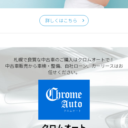
クロムオート
〒002-0865 札幌市北区屯田町740
詳しくはこちら
TEL／011-790-7766
FAX／011-790-6818
E-mail：info@chromeauto.co.jp
札幌で良質な中古車のご購入はクロムオートで！
中古車販売から車検・整備、自社ローン、カーリースはお
任せください。
クロムオート