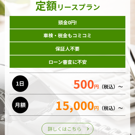
定額
ダイレクトメール等を利用したアンケート・キャンペーン
リースプラン
などの意見・情報の調査
頭金0円!
個人情報の収集手段
車検・税金もコミコミ
当ホームページはサービスに関するお問い合わせやご質問、
資料のご請求や各サービス等のお申し込みなど、当ホームペ
保証人不要
ージのサービス提供過程で、氏名、連絡先、勤務先等の個人
情報を書面、電子媒体、ウェブ等を介して収集致します。
ローン審査に不安
委託先の管理･監督
500
利用目的の遂行のために業務を委託する場合、個人情報の取
1日
円
（税込）～
り扱いに関する委託先の適正な管理・監督をおこないます。
15,000
月額
第三者への提供
円
（税込）～
個人情報は、ご本人の同意を得た場合または法令の定めがあ
る場合を除き、第三者に提供することはいたしません。
詳しくはこちら