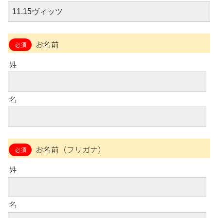
お名前
姓
名
お名前（フリガナ）
姓
名