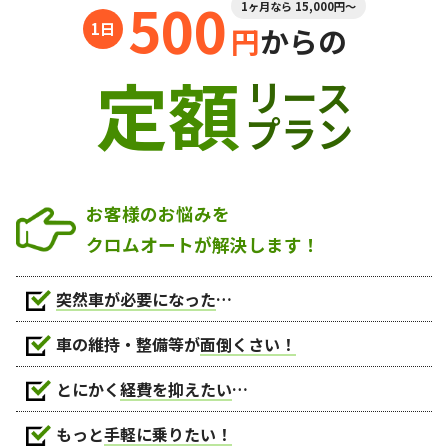
500
1ヶ月なら 15,000円～
円
からの
定額
リース
プラン
お客様のお悩みを
クロムオートが解決します！
突然車が必要になった
…
車の維持・整備等が
面倒くさい！
とにかく
経費を抑えたい
…
もっと
手軽に乗りたい！