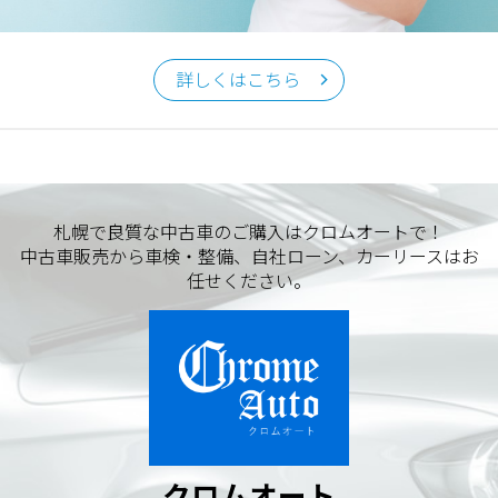
クロムオート
〒002-0865 札幌市北区屯田町740
詳しくはこちら
TEL／011-790-7766
FAX／011-790-6818
E-mail：info@chromeauto.co.jp
札幌で良質な中古車のご購入はクロムオートで！
中古車販売から車検・整備、自社ローン、カーリースはお
任せください。
クロムオート