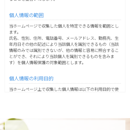
個人情報の範囲
当ホームページで収集した個人を特定できる情報を範囲とし
ます。
氏名、性別、住所、電話番号、メールアドレス、勤務先、生
年月日その他の記述により当該個人を識別できるもの（当該
情報のみでは識別できないが、他の情報と容易に照合するこ
とができ、それにより当該個人を識別できるものを含みま
す）を個人情報保護の対象範囲とします。
個人情報の利用目的
当ホームページ上で収集した個人情報は以下の利用目的で使
用し、他の目的に利用することはありません。
ご注文の承りおよび商品発送のための契約販売業務
お取引先様から委託されたシステム開発の動作検証や調
査
当グループの業務に従事する協力会社様担当者の識別
当グループ内で共同利用する人事関連システムの運用