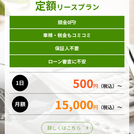
定額
ダイレクトメール等を利用したアンケート・キャンペーン
リースプラン
などの意見・情報の調査
頭金0円!
個人情報の収集手段
車検・税金もコミコミ
当ホームページはサービスに関するお問い合わせやご質問、
資料のご請求や各サービス等のお申し込みなど、当ホームペ
保証人不要
ージのサービス提供過程で、氏名、連絡先、勤務先等の個人
情報を書面、電子媒体、ウェブ等を介して収集致します。
ローン審査に不安
委託先の管理･監督
500
利用目的の遂行のために業務を委託する場合、個人情報の取
1日
円
（税込）～
り扱いに関する委託先の適正な管理・監督をおこないます。
15,000
月額
第三者への提供
円
（税込）～
個人情報は、ご本人の同意を得た場合または法令の定めがあ
る場合を除き、第三者に提供することはいたしません。
詳しくはこちら