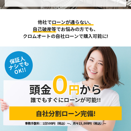
個人情報の管理
収集させて頂いた個人情報については、不正アクセスや紛
他社で
ローンが通らない、
失、破壊、改ざん及び漏えいなどに対する予防ならびに是正
に努め、合理的な安全対策を講じます。
自己破産等
でお悩みの方でも、
また、個人情報保護に関する法令およびその他の規範を遵守
クロムオートの自社ローンで購入可能に!
するとともに、この方針に基づく個人情報保護規程や体制を
定め、その内容を継続的に見直し、改善に努めます。
保証人
個人情報の訂正･削除・開示
ナシでも
OK!!
０
ご本人から、登録されている個人情報について訂正・削除・
開示の請求があった場合は、迅速に対応いたします。
頭金
円
から
当ホームページが保有する個人情報の取り扱い、および訂
正・削除・開示等に関するお問い合わせ先は、以下の通りで
す。
誰でもすぐにローンが可能!!
自社分割ローン完備!
個人情報保護担当窓口
事務手数料：1日500円（税込）～、月々15,000円（税込）～
当社の「個人情報の取扱い」に関するお問い合わせは、下記
窓口までお願いいたします。