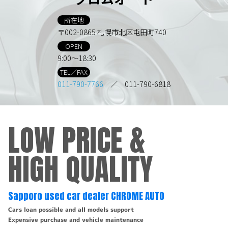
所在地
〒002-0865 札幌市北区屯田町740
OPEN
9:00～18:30
TEL／FAX
011-790-7766
／ 011-790-6818
LOW PRICE &
HIGH QUALITY
Sapporo used car dealer CHROME AUTO
Cars loan possible and all models support
Expensive purchase and vehicle maintenance