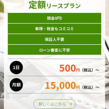
定額
ダイレクトメール等を利用したアンケート・キャンペーン
リースプラン
などの意見・情報の調査
頭金0円!
個人情報の収集手段
車検・税金もコミコミ
当ホームページはサービスに関するお問い合わせやご質問、
資料のご請求や各サービス等のお申し込みなど、当ホームペ
保証人不要
ージのサービス提供過程で、氏名、連絡先、勤務先等の個人
情報を書面、電子媒体、ウェブ等を介して収集致します。
ローン審査に不安
委託先の管理･監督
500
利用目的の遂行のために業務を委託する場合、個人情報の取
1日
円
（税込）～
り扱いに関する委託先の適正な管理・監督をおこないます。
15,000
月額
第三者への提供
円
（税込）～
個人情報は、ご本人の同意を得た場合または法令の定めがあ
る場合を除き、第三者に提供することはいたしません。
詳しくはこちら