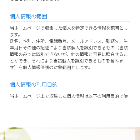
個人情報の範囲
当ホームページで収集した個人を特定できる情報を範囲とし
ます。
氏名、性別、住所、電話番号、メールアドレス、勤務先、生
年月日その他の記述により当該個人を識別できるもの（当該
情報のみでは識別できないが、他の情報と容易に照合するこ
とができ、それにより当該個人を識別できるものを含みま
す）を個人情報保護の対象範囲とします。
個人情報の利用目的
当ホームページ上で収集した個人情報は以下の利用目的で使
用し、他の目的に利用することはありません。
ご注文の承りおよび商品発送のための契約販売業務
お取引先様から委託されたシステム開発の動作検証や調
査
当グループの業務に従事する協力会社様担当者の識別
当グループ内で共同利用する人事関連システムの運用