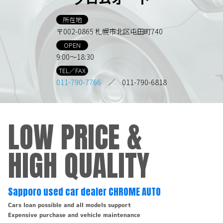
所在地
〒002-0865 札幌市北区屯田町740
OPEN
9:00～18:30
TEL／FAX
011-790-7766
／ 011-790-6818
LOW PRICE &
HIGH QUALITY
Sapporo used car dealer CHROME AUTO
Cars loan possible and all models support
Expensive purchase and vehicle maintenance