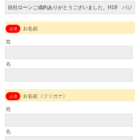
お名前
姓
名
お名前（フリガナ）
姓
名