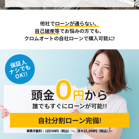
個人情報の管理
収集させて頂いた個人情報については、不正アクセスや紛
他社で
ローンが通らない、
失、破壊、改ざん及び漏えいなどに対する予防ならびに是正
に努め、合理的な安全対策を講じます。
自己破産等
でお悩みの方でも、
また、個人情報保護に関する法令およびその他の規範を遵守
クロムオートの自社ローンで購入可能に!
するとともに、この方針に基づく個人情報保護規程や体制を
定め、その内容を継続的に見直し、改善に努めます。
保証人
個人情報の訂正･削除・開示
ナシでも
OK!!
０
ご本人から、登録されている個人情報について訂正・削除・
開示の請求があった場合は、迅速に対応いたします。
頭金
円
から
当ホームページが保有する個人情報の取り扱い、および訂
正・削除・開示等に関するお問い合わせ先は、以下の通りで
す。
誰でもすぐにローンが可能!!
自社分割ローン完備!
個人情報保護担当窓口
事務手数料：1日500円（税込）～、月々15,000円（税込）～
当社の「個人情報の取扱い」に関するお問い合わせは、下記
窓口までお願いいたします。