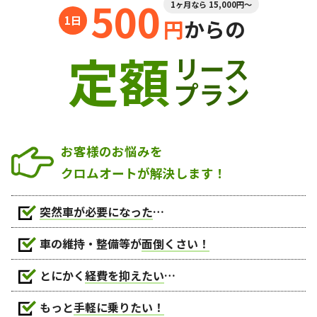
500
1ヶ月なら 15,000円～
円
からの
定額
リース
プラン
お客様のお悩みを
クロムオートが解決します！
突然車が必要になった
…
車の維持・整備等が
面倒くさい！
とにかく
経費を抑えたい
…
もっと
手軽に乗りたい！