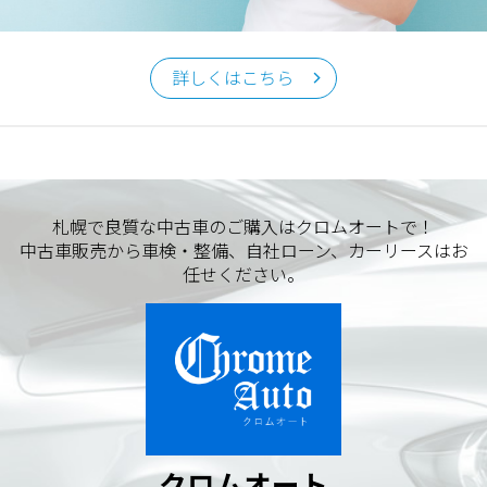
クロムオート
〒002-0865 札幌市北区屯田町740
詳しくはこちら
TEL／011-790-7766
FAX／011-790-6818
E-mail：info@chromeauto.co.jp
札幌で良質な中古車のご購入はクロムオートで！
中古車販売から車検・整備、自社ローン、カーリースはお
任せください。
クロムオート