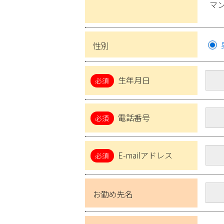
マ
性別
生年月日
電話番号
E-mailアドレス
お勤め先名