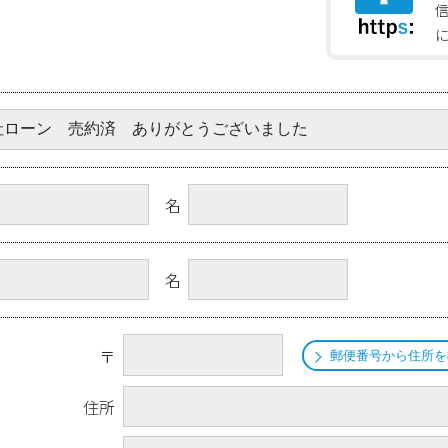
名
名
〒
郵便番号から住所を
住所