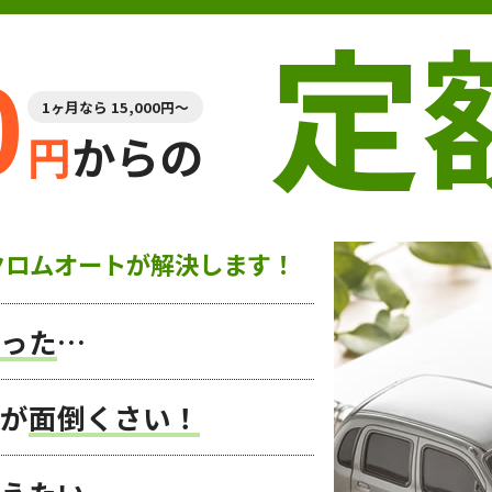
定
0
1ヶ月なら 15,000円～
円
からの
クロムオートが解決します！
った
…
が
面倒くさい！