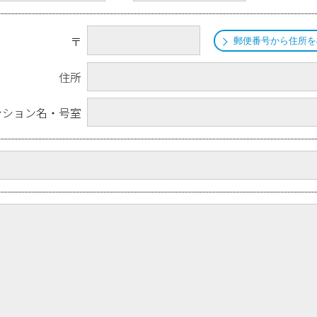
〒
郵便番号から住所を
住所
ンション名・号室