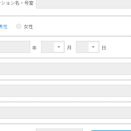
ンション名・号室
男性
女性
月
日
年