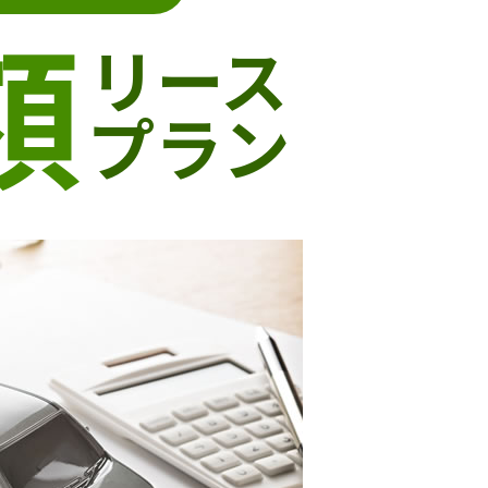
額
リース
プラン