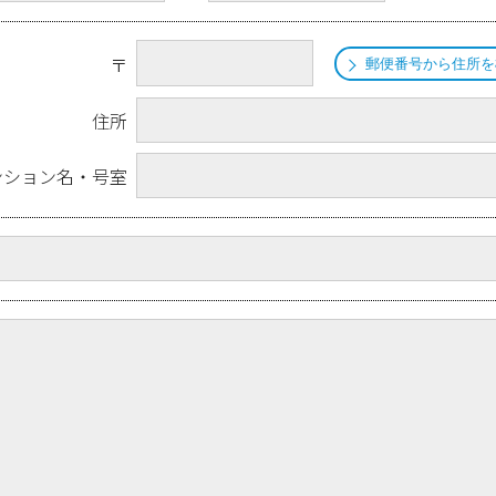
〒
郵便番号から住所を
住所
ンション名・号室