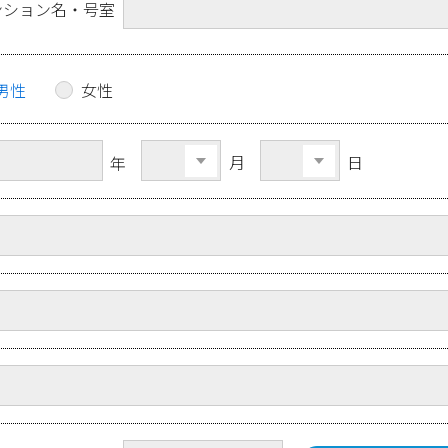
ンション名・号室
男性
女性
月
日
年