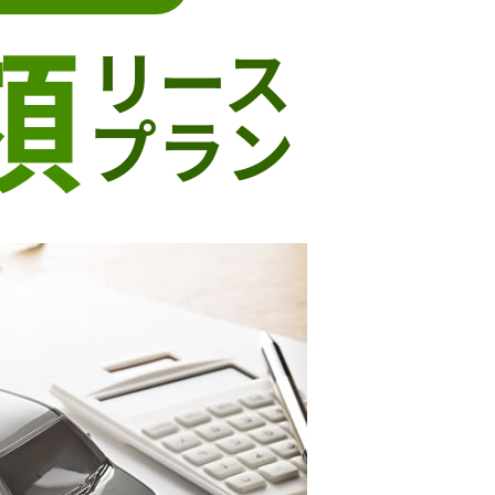
額
リース
プラン