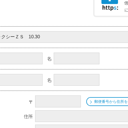
名
名
〒
郵便番号から住所を
住所