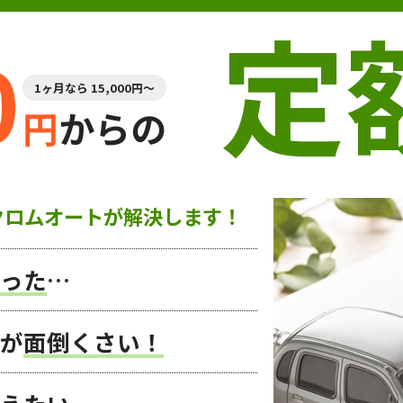
定
0
1ヶ月なら 15,000円～
円
からの
クロムオートが解決します！
った
…
が
面倒くさい！