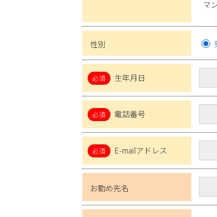
マ
性別
生年月日
電話番号
E-mailアドレス
お勤め先名