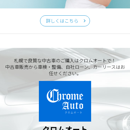
クロムオート
〒002-0865 札幌市北区屯田町740
詳しくはこちら
TEL／011-790-7766
FAX／011-790-6818
E-mail：info@chromeauto.co.jp
札幌で良質な中古車のご購入はクロムオートで！
中古車販売から車検・整備、自社ローン、カーリースはお
任せください。
クロムオート