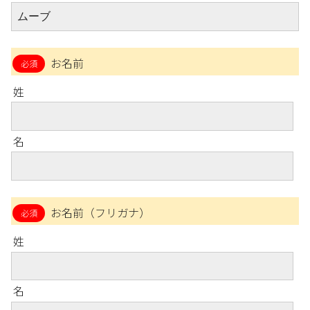
お名前
姓
名
お名前（フリガナ）
姓
名