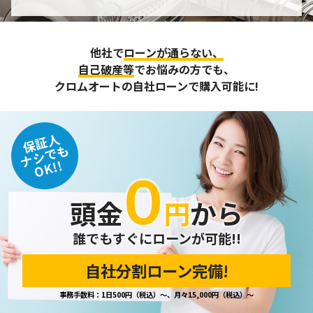
個人情報の管理
収集させて頂いた個人情報については、不正アクセスや紛
他社で
ローンが通らない、
失、破壊、改ざん及び漏えいなどに対する予防ならびに是正
に努め、合理的な安全対策を講じます。
自己破産等
でお悩みの方でも、
また、個人情報保護に関する法令およびその他の規範を遵守
クロムオートの自社ローンで購入可能に!
するとともに、この方針に基づく個人情報保護規程や体制を
定め、その内容を継続的に見直し、改善に努めます。
保証人
個人情報の訂正･削除・開示
ナシでも
OK!!
０
ご本人から、登録されている個人情報について訂正・削除・
開示の請求があった場合は、迅速に対応いたします。
頭金
円
から
当ホームページが保有する個人情報の取り扱い、および訂
正・削除・開示等に関するお問い合わせ先は、以下の通りで
す。
誰でもすぐにローンが可能!!
自社分割ローン完備!
個人情報保護担当窓口
事務手数料：1日500円（税込）～、月々15,000円（税込）～
当社の「個人情報の取扱い」に関するお問い合わせは、下記
窓口までお願いいたします。