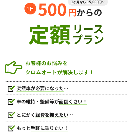
500
1ヶ月なら 15,000円～
円
からの
定額
リース
プラン
お客様のお悩みを
クロムオートが解決します！
突然車が必要になった
…
車の維持・整備等が
面倒くさい！
とにかく
経費を抑えたい
…
もっと
手軽に乗りたい！