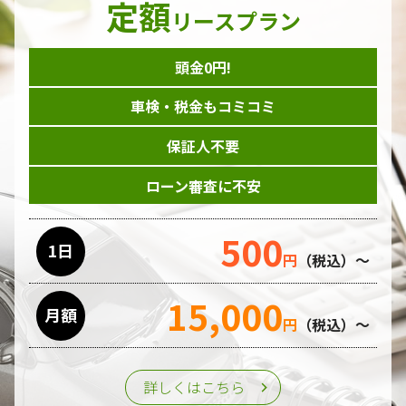
定額
ダイレクトメール等を利用したアンケート・キャンペーン
リースプラン
などの意見・情報の調査
頭金0円!
個人情報の収集手段
車検・税金もコミコミ
当ホームページはサービスに関するお問い合わせやご質問、
資料のご請求や各サービス等のお申し込みなど、当ホームペ
保証人不要
ージのサービス提供過程で、氏名、連絡先、勤務先等の個人
情報を書面、電子媒体、ウェブ等を介して収集致します。
ローン審査に不安
委託先の管理･監督
500
利用目的の遂行のために業務を委託する場合、個人情報の取
1日
円
（税込）～
り扱いに関する委託先の適正な管理・監督をおこないます。
15,000
月額
第三者への提供
円
（税込）～
個人情報は、ご本人の同意を得た場合または法令の定めがあ
る場合を除き、第三者に提供することはいたしません。
詳しくはこちら