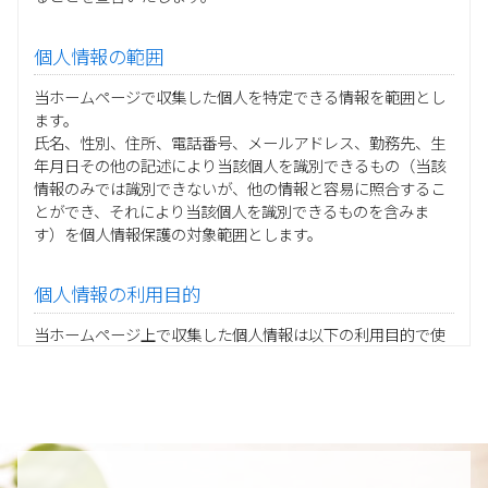
個人情報の範囲
当ホームページで収集した個人を特定できる情報を範囲とし
ます。
氏名、性別、住所、電話番号、メールアドレス、勤務先、生
年月日その他の記述により当該個人を識別できるもの（当該
情報のみでは識別できないが、他の情報と容易に照合するこ
とができ、それにより当該個人を識別できるものを含みま
す）を個人情報保護の対象範囲とします。
個人情報の利用目的
当ホームページ上で収集した個人情報は以下の利用目的で使
用し、他の目的に利用することはありません。
ご注文の承りおよび商品発送のための契約販売業務
お取引先様から委託されたシステム開発の動作検証や調
査
当グループの業務に従事する協力会社様担当者の識別
当グループ内で共同利用する人事関連システムの運用