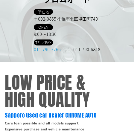
所在地
〒002-0865 札幌市北区屯田町740
OPEN
9:00～18:30
TEL／FAX
011-790-7766
／ 011-790-6818
LOW PRICE &
HIGH QUALITY
Sapporo used car dealer CHROME AUTO
Cars loan possible and all models support
Expensive purchase and vehicle maintenance