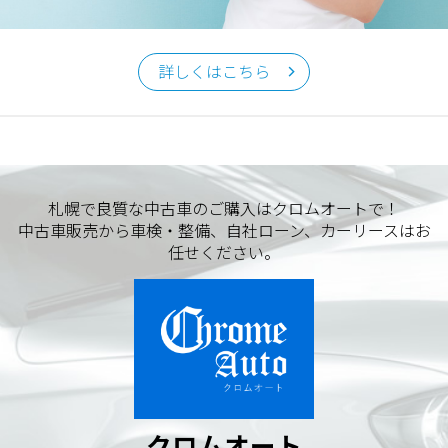
クロムオート
〒002-0865 札幌市北区屯田町740
詳しくはこちら
TEL／011-790-7766
FAX／011-790-6818
E-mail：info@chromeauto.co.jp
札幌で良質な中古車のご購入はクロムオートで！
中古車販売から車検・整備、自社ローン、カーリースはお
任せください。
クロムオート