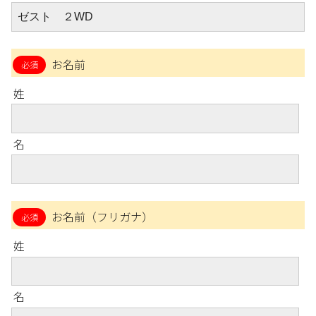
お名前
姓
名
お名前（フリガナ）
姓
名