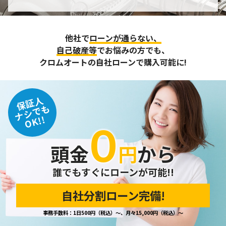
個人情報の管理
収集させて頂いた個人情報については、不正アクセスや紛
他社で
ローンが通らない、
失、破壊、改ざん及び漏えいなどに対する予防ならびに是正
に努め、合理的な安全対策を講じます。
自己破産等
でお悩みの方でも、
また、個人情報保護に関する法令およびその他の規範を遵守
クロムオートの自社ローンで購入可能に!
するとともに、この方針に基づく個人情報保護規程や体制を
定め、その内容を継続的に見直し、改善に努めます。
保証人
個人情報の訂正･削除・開示
ナシでも
OK!!
０
ご本人から、登録されている個人情報について訂正・削除・
開示の請求があった場合は、迅速に対応いたします。
頭金
円
から
当ホームページが保有する個人情報の取り扱い、および訂
正・削除・開示等に関するお問い合わせ先は、以下の通りで
す。
誰でもすぐにローンが可能!!
自社分割ローン完備!
個人情報保護担当窓口
事務手数料：1日500円（税込）～、月々15,000円（税込）～
当社の「個人情報の取扱い」に関するお問い合わせは、下記
窓口までお願いいたします。