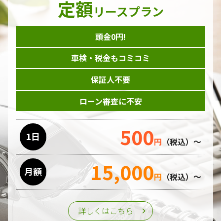
定額
ダイレクトメール等を利用したアンケート・キャンペーン
リースプラン
などの意見・情報の調査
頭金0円!
個人情報の収集手段
車検・税金もコミコミ
当ホームページはサービスに関するお問い合わせやご質問、
資料のご請求や各サービス等のお申し込みなど、当ホームペ
保証人不要
ージのサービス提供過程で、氏名、連絡先、勤務先等の個人
情報を書面、電子媒体、ウェブ等を介して収集致します。
ローン審査に不安
委託先の管理･監督
500
利用目的の遂行のために業務を委託する場合、個人情報の取
1日
円
（税込）～
り扱いに関する委託先の適正な管理・監督をおこないます。
15,000
月額
第三者への提供
円
（税込）～
個人情報は、ご本人の同意を得た場合または法令の定めがあ
る場合を除き、第三者に提供することはいたしません。
詳しくはこちら