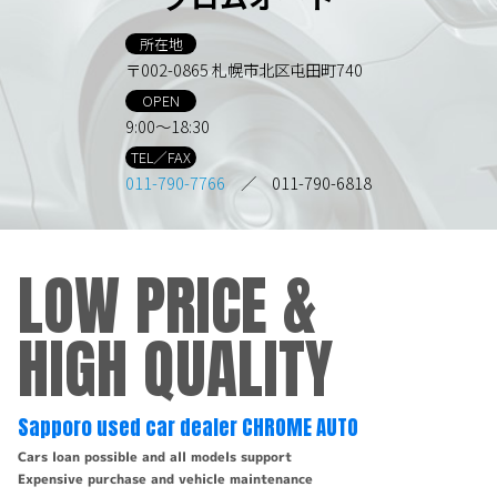
所在地
〒002-0865 札幌市北区屯田町740
OPEN
9:00～18:30
TEL／FAX
011-790-7766
／ 011-790-6818
LOW PRICE &
HIGH QUALITY
Sapporo used car dealer CHROME AUTO
Cars loan possible and all models support
Expensive purchase and vehicle maintenance