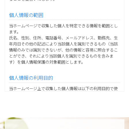
個人情報の範囲
当ホームページで収集した個人を特定できる情報を範囲とし
ます。
氏名、性別、住所、電話番号、メールアドレス、勤務先、生
年月日その他の記述により当該個人を識別できるもの（当該
情報のみでは識別できないが、他の情報と容易に照合するこ
とができ、それにより当該個人を識別できるものを含みま
す）を個人情報保護の対象範囲とします。
個人情報の利用目的
当ホームページ上で収集した個人情報は以下の利用目的で使
用し、他の目的に利用することはありません。
ご注文の承りおよび商品発送のための契約販売業務
お取引先様から委託されたシステム開発の動作検証や調
査
当グループの業務に従事する協力会社様担当者の識別
当グループ内で共同利用する人事関連システムの運用