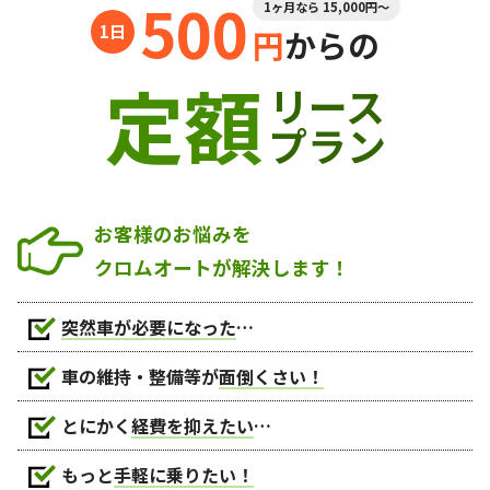
500
1ヶ月なら 15,000円～
円
からの
定額
リース
プラン
お客様のお悩みを
クロムオートが解決します！
突然車が必要になった
…
車の維持・整備等が
面倒くさい！
とにかく
経費を抑えたい
…
もっと
手軽に乗りたい！