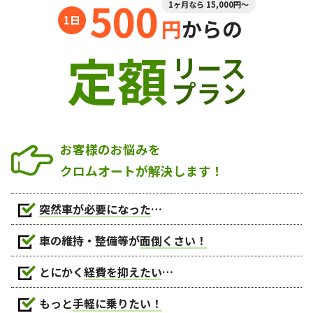
500
1ヶ月なら 15,000円～
円
からの
定額
リース
プラン
お客様のお悩みを
クロムオートが解決します！
突然車が必要になった
…
車の維持・整備等が
面倒くさい！
とにかく
経費を抑えたい
…
もっと
手軽に乗りたい！