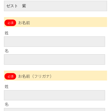
お名前
姓
名
お名前（フリガナ）
姓
名