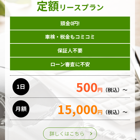
定額
ダイレクトメール等を利用したアンケート・キャンペーン
リースプラン
などの意見・情報の調査
頭金0円!
個人情報の収集手段
車検・税金もコミコミ
当ホームページはサービスに関するお問い合わせやご質問、
資料のご請求や各サービス等のお申し込みなど、当ホームペ
保証人不要
ージのサービス提供過程で、氏名、連絡先、勤務先等の個人
情報を書面、電子媒体、ウェブ等を介して収集致します。
ローン審査に不安
委託先の管理･監督
500
利用目的の遂行のために業務を委託する場合、個人情報の取
1日
円
（税込）～
り扱いに関する委託先の適正な管理・監督をおこないます。
15,000
月額
第三者への提供
円
（税込）～
個人情報は、ご本人の同意を得た場合または法令の定めがあ
る場合を除き、第三者に提供することはいたしません。
詳しくはこちら