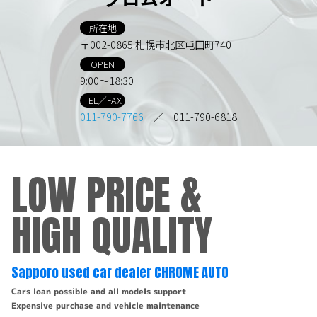
所在地
〒002-0865 札幌市北区屯田町740
OPEN
9:00～18:30
TEL／FAX
011-790-7766
／ 011-790-6818
LOW PRICE &
HIGH QUALITY
Sapporo used car dealer CHROME AUTO
Cars loan possible and all models support
Expensive purchase and vehicle maintenance