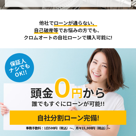
個人情報の管理
収集させて頂いた個人情報については、不正アクセスや紛
他社で
ローンが通らない、
失、破壊、改ざん及び漏えいなどに対する予防ならびに是正
に努め、合理的な安全対策を講じます。
自己破産等
でお悩みの方でも、
また、個人情報保護に関する法令およびその他の規範を遵守
クロムオートの自社ローンで購入可能に!
するとともに、この方針に基づく個人情報保護規程や体制を
定め、その内容を継続的に見直し、改善に努めます。
保証人
個人情報の訂正･削除・開示
ナシでも
OK!!
０
ご本人から、登録されている個人情報について訂正・削除・
開示の請求があった場合は、迅速に対応いたします。
頭金
円
から
当ホームページが保有する個人情報の取り扱い、および訂
正・削除・開示等に関するお問い合わせ先は、以下の通りで
す。
誰でもすぐにローンが可能!!
自社分割ローン完備!
個人情報保護担当窓口
事務手数料：1日500円（税込）～、月々15,000円（税込）～
当社の「個人情報の取扱い」に関するお問い合わせは、下記
窓口までお願いいたします。