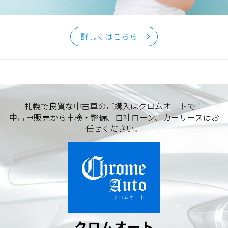
クロムオート
〒002-0865 札幌市北区屯田町740
詳しくはこちら
TEL／011-790-7766
FAX／011-790-6818
E-mail：info@chromeauto.co.jp
札幌で良質な中古車のご購入はクロムオートで！
中古車販売から車検・整備、自社ローン、カーリースはお
任せください。
クロムオート