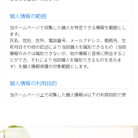
個人情報の範囲
当ホームページで収集した個人を特定できる情報を範囲とし
ます。
氏名、性別、住所、電話番号、メールアドレス、勤務先、生
年月日その他の記述により当該個人を識別できるもの（当該
情報のみでは識別できないが、他の情報と容易に照合するこ
とができ、それにより当該個人を識別できるものを含みま
す）を個人情報保護の対象範囲とします。
個人情報の利用目的
当ホームページ上で収集した個人情報は以下の利用目的で使
用し、他の目的に利用することはありません。
ご注文の承りおよび商品発送のための契約販売業務
お取引先様から委託されたシステム開発の動作検証や調
査
当グループの業務に従事する協力会社様担当者の識別
当グループ内で共同利用する人事関連システムの運用