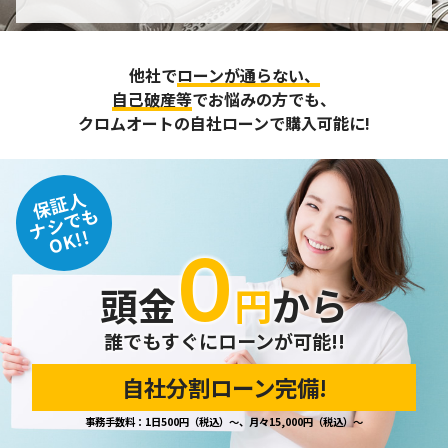
個人情報の管理
収集させて頂いた個人情報については、不正アクセスや紛
他社で
ローンが通らない、
失、破壊、改ざん及び漏えいなどに対する予防ならびに是正
に努め、合理的な安全対策を講じます。
自己破産等
でお悩みの方でも、
また、個人情報保護に関する法令およびその他の規範を遵守
クロムオートの自社ローンで購入可能に!
するとともに、この方針に基づく個人情報保護規程や体制を
定め、その内容を継続的に見直し、改善に努めます。
保証人
個人情報の訂正･削除・開示
ナシでも
OK!!
０
ご本人から、登録されている個人情報について訂正・削除・
開示の請求があった場合は、迅速に対応いたします。
頭金
円
から
当ホームページが保有する個人情報の取り扱い、および訂
正・削除・開示等に関するお問い合わせ先は、以下の通りで
す。
誰でもすぐにローンが可能!!
自社分割ローン完備!
個人情報保護担当窓口
事務手数料：1日500円（税込）～、月々15,000円（税込）～
当社の「個人情報の取扱い」に関するお問い合わせは、下記
窓口までお願いいたします。