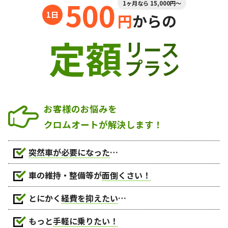
500
1ヶ月なら 15,000円～
円
からの
定額
リース
プラン
お客様のお悩みを
クロムオートが解決します！
突然車が必要になった
…
車の維持・整備等が
面倒くさい！
とにかく
経費を抑えたい
…
もっと
手軽に乗りたい！