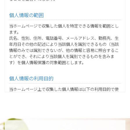
個人情報の範囲
当ホームページで収集した個人を特定できる情報を範囲とし
ます。
氏名、性別、住所、電話番号、メールアドレス、勤務先、生
年月日その他の記述により当該個人を識別できるもの（当該
情報のみでは識別できないが、他の情報と容易に照合するこ
とができ、それにより当該個人を識別できるものを含みま
す）を個人情報保護の対象範囲とします。
個人情報の利用目的
当ホームページ上で収集した個人情報は以下の利用目的で使
用し、他の目的に利用することはありません。
ご注文の承りおよび商品発送のための契約販売業務
お取引先様から委託されたシステム開発の動作検証や調
査
当グループの業務に従事する協力会社様担当者の識別
当グループ内で共同利用する人事関連システムの運用