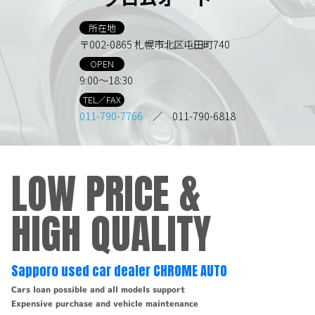
所在地
〒002-0865 札幌市北区屯田町740
OPEN
9:00～18:30
TEL／FAX
011-790-7766
／ 011-790-6818
LOW PRICE &
HIGH QUALITY
Sapporo used car dealer CHROME AUTO
Cars loan possible and all models support
Expensive purchase and vehicle maintenance