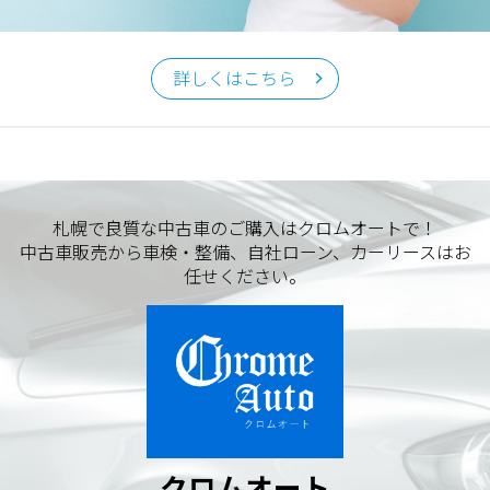
クロムオート
〒002-0865 札幌市北区屯田町740
詳しくはこちら
TEL／011-790-7766
FAX／011-790-6818
E-mail：info@chromeauto.co.jp
札幌で良質な中古車のご購入はクロムオートで！
中古車販売から車検・整備、自社ローン、カーリースはお
任せください。
クロムオート