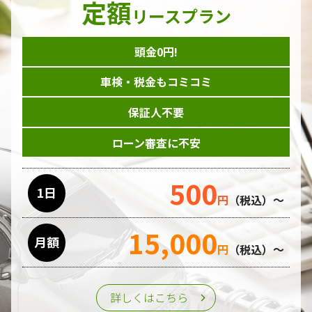
定額
ダイレクトメール等を利用したアンケート・キャンペーン
リースプラン
などの意見・情報の調査
頭金0円!
個人情報の収集手段
車検・税金もコミコミ
当ホームページはサービスに関するお問い合わせやご質問、
資料のご請求や各サービス等のお申し込みなど、当ホームペ
保証人不要
ージのサービス提供過程で、氏名、連絡先、勤務先等の個人
情報を書面、電子媒体、ウェブ等を介して収集致します。
ローン審査に不安
委託先の管理･監督
500
利用目的の遂行のために業務を委託する場合、個人情報の取
1日
円
（税込）～
り扱いに関する委託先の適正な管理・監督をおこないます。
15,000
月額
第三者への提供
円
（税込）～
個人情報は、ご本人の同意を得た場合または法令の定めがあ
る場合を除き、第三者に提供することはいたしません。
詳しくはこちら