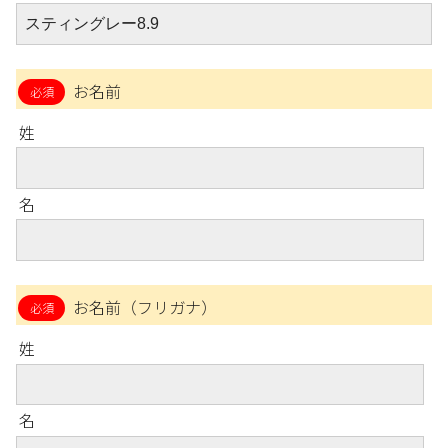
お名前
姓
名
お名前（フリガナ）
姓
名