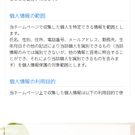
個人情報の範囲
当ホームページで収集した個人を特定できる情報を範囲とし
ます。
氏名、性別、住所、電話番号、メールアドレス、勤務先、生
年月日その他の記述により当該個人を識別できるもの（当該
情報のみでは識別できないが、他の情報と容易に照合するこ
とができ、それにより当該個人を識別できるものを含みま
す）を個人情報保護の対象範囲とします。
個人情報の利用目的
当ホームページ上で収集した個人情報は以下の利用目的で使
用し、他の目的に利用することはありません。
ご注文の承りおよび商品発送のための契約販売業務
お取引先様から委託されたシステム開発の動作検証や調
査
当グループの業務に従事する協力会社様担当者の識別
当グループ内で共同利用する人事関連システムの運用