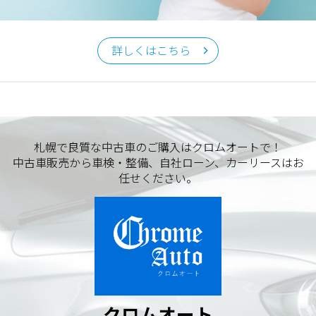
クロムオート
〒002-0865 札幌市北区屯田町740
詳しくはこちら
TEL／011-790-7766
FAX／011-790-6818
E-mail：info@chromeauto.co.jp
札幌で良質な中古車のご購入はクロムオートで！
中古車販売から車検・整備、自社ローン、カーリースはお
任せください。
クロムオート