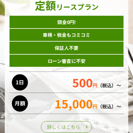
定額
ダイレクトメール等を利用したアンケート・キャンペーン
リースプラン
などの意見・情報の調査
頭金0円!
個人情報の収集手段
車検・税金もコミコミ
当ホームページはサービスに関するお問い合わせやご質問、
資料のご請求や各サービス等のお申し込みなど、当ホームペ
保証人不要
ージのサービス提供過程で、氏名、連絡先、勤務先等の個人
情報を書面、電子媒体、ウェブ等を介して収集致します。
ローン審査に不安
委託先の管理･監督
500
利用目的の遂行のために業務を委託する場合、個人情報の取
1日
円
（税込）～
り扱いに関する委託先の適正な管理・監督をおこないます。
15,000
月額
第三者への提供
円
（税込）～
個人情報は、ご本人の同意を得た場合または法令の定めがあ
る場合を除き、第三者に提供することはいたしません。
詳しくはこちら