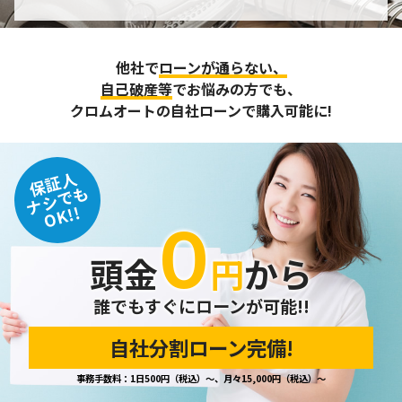
個人情報の管理
収集させて頂いた個人情報については、不正アクセスや紛
他社で
ローンが通らない、
失、破壊、改ざん及び漏えいなどに対する予防ならびに是正
に努め、合理的な安全対策を講じます。
自己破産等
でお悩みの方でも、
また、個人情報保護に関する法令およびその他の規範を遵守
クロムオートの自社ローンで購入可能に!
するとともに、この方針に基づく個人情報保護規程や体制を
定め、その内容を継続的に見直し、改善に努めます。
保証人
個人情報の訂正･削除・開示
ナシでも
OK!!
０
ご本人から、登録されている個人情報について訂正・削除・
開示の請求があった場合は、迅速に対応いたします。
頭金
円
から
当ホームページが保有する個人情報の取り扱い、および訂
正・削除・開示等に関するお問い合わせ先は、以下の通りで
す。
誰でもすぐにローンが可能!!
自社分割ローン完備!
個人情報保護担当窓口
事務手数料：1日500円（税込）～、月々15,000円（税込）～
当社の「個人情報の取扱い」に関するお問い合わせは、下記
窓口までお願いいたします。