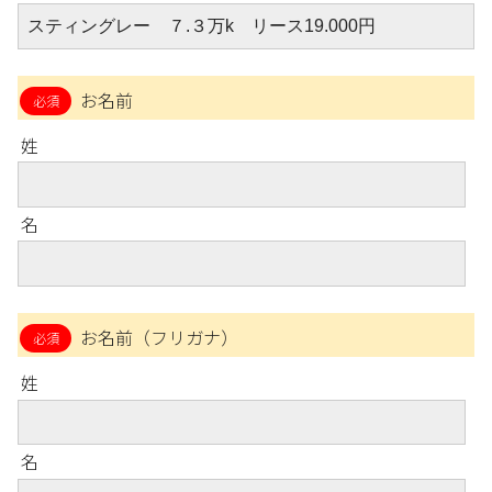
お名前
姓
名
お名前（フリガナ）
姓
名