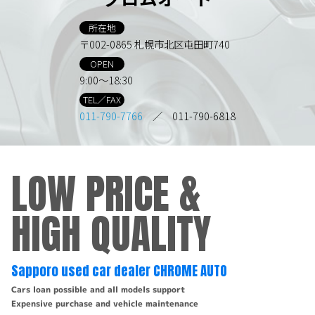
所在地
〒002-0865 札幌市北区屯田町740
OPEN
9:00～18:30
TEL／FAX
011-790-7766
／ 011-790-6818
LOW PRICE &
HIGH QUALITY
Sapporo used car dealer CHROME AUTO
Cars loan possible and all models support
Expensive purchase and vehicle maintenance