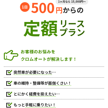
500
1ヶ月なら 15,000円～
円
からの
定額
リース
プラン
お客様のお悩みを
クロムオートが解決します！
突然車が必要になった
…
車の維持・整備等が
面倒くさい！
とにかく
経費を抑えたい
…
もっと
手軽に乗りたい！