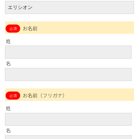
お名前
姓
名
お名前（フリガナ）
姓
名