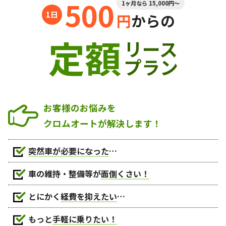
500
1ヶ月なら 15,000円～
円
からの
定額
リース
プラン
お客様のお悩みを
クロムオートが解決します！
突然車が必要になった
…
車の維持・整備等が
面倒くさい！
とにかく
経費を抑えたい
…
もっと
手軽に乗りたい！