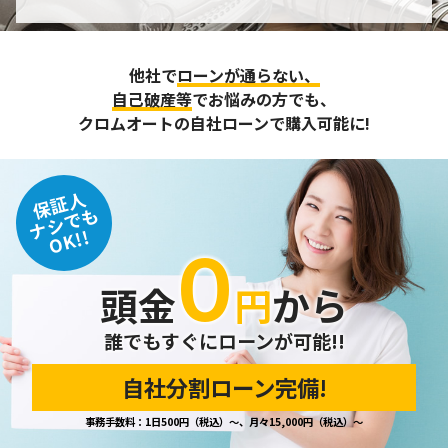
個人情報の管理
収集させて頂いた個人情報については、不正アクセスや紛
他社で
ローンが通らない、
失、破壊、改ざん及び漏えいなどに対する予防ならびに是正
に努め、合理的な安全対策を講じます。
自己破産等
でお悩みの方でも、
また、個人情報保護に関する法令およびその他の規範を遵守
クロムオートの自社ローンで購入可能に!
するとともに、この方針に基づく個人情報保護規程や体制を
定め、その内容を継続的に見直し、改善に努めます。
保証人
個人情報の訂正･削除・開示
ナシでも
OK!!
０
ご本人から、登録されている個人情報について訂正・削除・
開示の請求があった場合は、迅速に対応いたします。
頭金
円
から
当ホームページが保有する個人情報の取り扱い、および訂
正・削除・開示等に関するお問い合わせ先は、以下の通りで
す。
誰でもすぐにローンが可能!!
自社分割ローン完備!
個人情報保護担当窓口
事務手数料：1日500円（税込）～、月々15,000円（税込）～
当社の「個人情報の取扱い」に関するお問い合わせは、下記
窓口までお願いいたします。