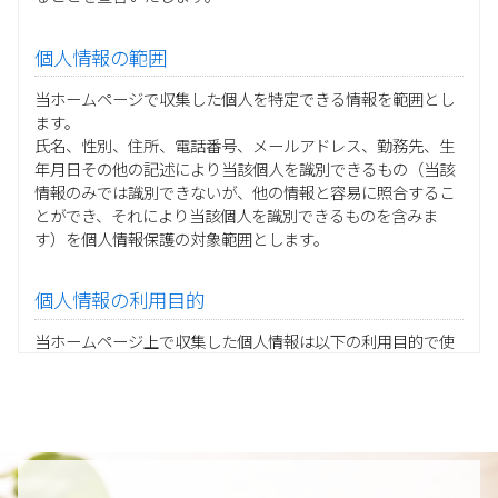
個人情報の範囲
当ホームページで収集した個人を特定できる情報を範囲とし
ます。
氏名、性別、住所、電話番号、メールアドレス、勤務先、生
年月日その他の記述により当該個人を識別できるもの（当該
情報のみでは識別できないが、他の情報と容易に照合するこ
とができ、それにより当該個人を識別できるものを含みま
す）を個人情報保護の対象範囲とします。
個人情報の利用目的
当ホームページ上で収集した個人情報は以下の利用目的で使
用し、他の目的に利用することはありません。
ご注文の承りおよび商品発送のための契約販売業務
お取引先様から委託されたシステム開発の動作検証や調
査
当グループの業務に従事する協力会社様担当者の識別
当グループ内で共同利用する人事関連システムの運用