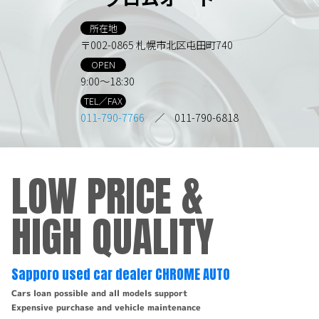
所在地
〒002-0865 札幌市北区屯田町740
OPEN
9:00～18:30
TEL／FAX
011-790-7766
／ 011-790-6818
LOW PRICE &
HIGH QUALITY
Sapporo used car dealer CHROME AUTO
Cars loan possible and all models support
Expensive purchase and vehicle maintenance