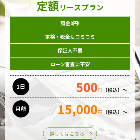
定額
ダイレクトメール等を利用したアンケート・キャンペーン
リースプラン
などの意見・情報の調査
頭金0円!
個人情報の収集手段
車検・税金もコミコミ
当ホームページはサービスに関するお問い合わせやご質問、
資料のご請求や各サービス等のお申し込みなど、当ホームペ
保証人不要
ージのサービス提供過程で、氏名、連絡先、勤務先等の個人
情報を書面、電子媒体、ウェブ等を介して収集致します。
ローン審査に不安
委託先の管理･監督
500
利用目的の遂行のために業務を委託する場合、個人情報の取
1日
円
（税込）～
り扱いに関する委託先の適正な管理・監督をおこないます。
15,000
月額
第三者への提供
円
（税込）～
個人情報は、ご本人の同意を得た場合または法令の定めがあ
る場合を除き、第三者に提供することはいたしません。
詳しくはこちら