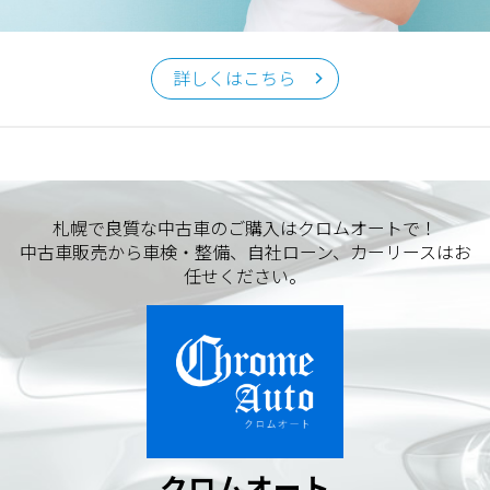
クロムオート
〒002-0865 札幌市北区屯田町740
詳しくはこちら
TEL／011-790-7766
FAX／011-790-6818
E-mail：info@chromeauto.co.jp
札幌で良質な中古車のご購入はクロムオートで！
中古車販売から車検・整備、自社ローン、カーリースはお
任せください。
クロムオート