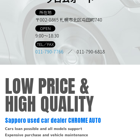
所在地
〒002-0865 札幌市北区屯田町740
OPEN
9:00～18:30
TEL／FAX
011-790-7766
／ 011-790-6818
LOW PRICE &
HIGH QUALITY
Sapporo used car dealer CHROME AUTO
Cars loan possible and all models support
Expensive purchase and vehicle maintenance