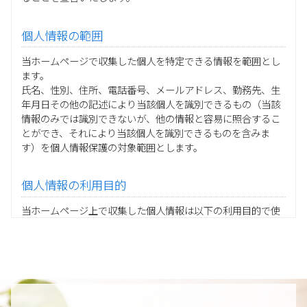
個人情報の範囲
当ホームページで収集した個人を特定できる情報を範囲とし
ます。
氏名、性別、住所、電話番号、メールアドレス、勤務先、生
年月日その他の記述により当該個人を識別できるもの（当該
情報のみでは識別できないが、他の情報と容易に照合するこ
とができ、それにより当該個人を識別できるものを含みま
す）を個人情報保護の対象範囲とします。
個人情報の利用目的
当ホームページ上で収集した個人情報は以下の利用目的で使
用し、他の目的に利用することはありません。
ご注文の承りおよび商品発送のための契約販売業務
お取引先様から委託されたシステム開発の動作検証や調
査
当グループの業務に従事する協力会社様担当者の識別
当グループ内で共同利用する人事関連システムの運用