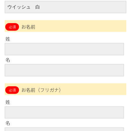
お名前
姓
名
お名前（フリガナ）
姓
名