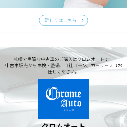
クロムオート
〒002-0865 札幌市北区屯田町740
詳しくはこちら
TEL／011-790-7766
FAX／011-790-6818
E-mail：info@chromeauto.co.jp
札幌で良質な中古車のご購入はクロムオートで！
中古車販売から車検・整備、自社ローン、カーリースはお
任せください。
クロムオート