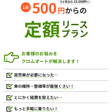
500
1ヶ月なら 15,000円～
円
からの
定額
リース
プラン
お客様のお悩みを
クロムオートが解決します！
突然車が必要になった
…
車の維持・整備等が
面倒くさい！
とにかく
経費を抑えたい
…
もっと
手軽に乗りたい！