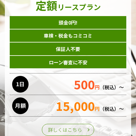
定額
ダイレクトメール等を利用したアンケート・キャンペーン
リースプラン
などの意見・情報の調査
頭金0円!
個人情報の収集手段
車検・税金もコミコミ
当ホームページはサービスに関するお問い合わせやご質問、
資料のご請求や各サービス等のお申し込みなど、当ホームペ
保証人不要
ージのサービス提供過程で、氏名、連絡先、勤務先等の個人
情報を書面、電子媒体、ウェブ等を介して収集致します。
ローン審査に不安
委託先の管理･監督
500
利用目的の遂行のために業務を委託する場合、個人情報の取
1日
円
（税込）～
り扱いに関する委託先の適正な管理・監督をおこないます。
15,000
月額
第三者への提供
円
（税込）～
個人情報は、ご本人の同意を得た場合または法令の定めがあ
る場合を除き、第三者に提供することはいたしません。
詳しくはこちら