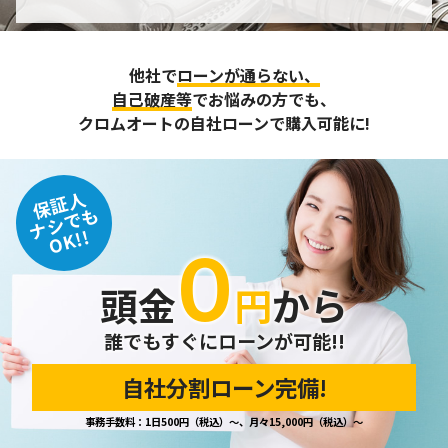
個人情報の管理
収集させて頂いた個人情報については、不正アクセスや紛
他社で
ローンが通らない、
失、破壊、改ざん及び漏えいなどに対する予防ならびに是正
に努め、合理的な安全対策を講じます。
自己破産等
でお悩みの方でも、
また、個人情報保護に関する法令およびその他の規範を遵守
クロムオートの自社ローンで購入可能に!
するとともに、この方針に基づく個人情報保護規程や体制を
定め、その内容を継続的に見直し、改善に努めます。
保証人
個人情報の訂正･削除・開示
ナシでも
OK!!
０
ご本人から、登録されている個人情報について訂正・削除・
開示の請求があった場合は、迅速に対応いたします。
頭金
円
から
当ホームページが保有する個人情報の取り扱い、および訂
正・削除・開示等に関するお問い合わせ先は、以下の通りで
す。
誰でもすぐにローンが可能!!
自社分割ローン完備!
個人情報保護担当窓口
事務手数料：1日500円（税込）～、月々15,000円（税込）～
当社の「個人情報の取扱い」に関するお問い合わせは、下記
窓口までお願いいたします。