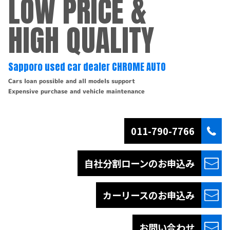
LOW PRICE &
HIGH QUALITY
Sapporo used car dealer CHROME AUTO
Cars loan possible and all models support
Expensive purchase and vehicle maintenance
011-790-7766
自社分割ローンの
お申込み
カーリースの
お申込み
お問い合わせ