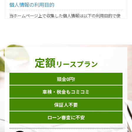
個人情報の利用目的
当ホームページ上で収集した個人情報は以下の利用目的で使
用し、他の目的に利用することはありません。
ご注文の承りおよび商品発送のための契約販売業務
お取引先様から委託されたシステム開発の動作検証や調
査
当グループの業務に従事する協力会社様担当者の識別
当グループ内で共同利用する人事関連システムの運用
定額
ダイレクトメール等を利用したアンケート・キャンペーン
リースプラン
などの意見・情報の調査
頭金0円!
個人情報の収集手段
車検・税金もコミコミ
当ホームページはサービスに関するお問い合わせやご質問、
資料のご請求や各サービス等のお申し込みなど、当ホームペ
保証人不要
ージのサービス提供過程で、氏名、連絡先、勤務先等の個人
情報を書面、電子媒体、ウェブ等を介して収集致します。
ローン審査に不安
委託先の管理･監督