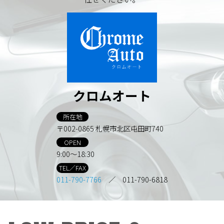
クロムオート
所在地
〒002-0865 札幌市北区屯田町740
OPEN
9:00～18:30
TEL／FAX
011-790-7766
／ 011-790-6818