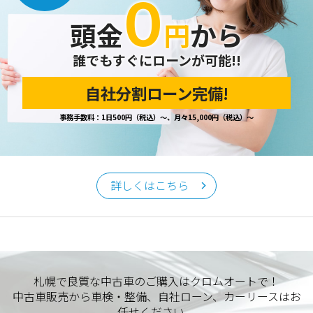
０
開示の請求があった場合は、迅速に対応いたします。
頭金
円
から
当ホームページが保有する個人情報の取り扱い、および訂
正・削除・開示等に関するお問い合わせ先は、以下の通りで
す。
誰でもすぐにローンが可能!!
自社分割ローン完備!
個人情報保護担当窓口
事務手数料：1日500円（税込）～、月々15,000円（税込）～
当社の「個人情報の取扱い」に関するお問い合わせは、下記
窓口までお願いいたします。
クロムオート
〒002-0865 札幌市北区屯田町740
詳しくはこちら
TEL／011-790-7766
FAX／011-790-6818
E-mail：info@chromeauto.co.jp
札幌で良質な中古車のご購入はクロムオートで！
中古車販売から車検・整備、自社ローン、カーリースはお
任せください。