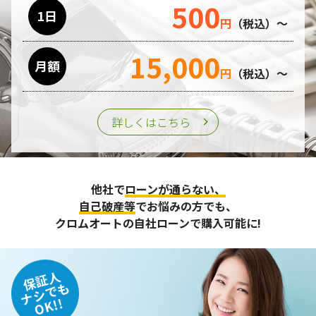
500
利用目的の遂行のために業務を委託する場合、個人情報の取
1日
円
（税込）～
り扱いに関する委託先の適正な管理・監督をおこないます。
15,000
月額
第三者への提供
円
（税込）～
個人情報は、ご本人の同意を得た場合または法令の定めがあ
る場合を除き、第三者に提供することはいたしません。
詳しくはこちら
個人情報の管理
収集させて頂いた個人情報については、不正アクセスや紛
他社で
ローンが通らない、
失、破壊、改ざん及び漏えいなどに対する予防ならびに是正
に努め、合理的な安全対策を講じます。
自己破産等
でお悩みの方でも、
また、個人情報保護に関する法令およびその他の規範を遵守
クロムオートの自社ローンで購入可能に!
するとともに、この方針に基づく個人情報保護規程や体制を
定め、その内容を継続的に見直し、改善に努めます。
保証人
個人情報の訂正･削除・開示
ナシでも
OK!!
ご本人から、登録されている個人情報について訂正・削除・