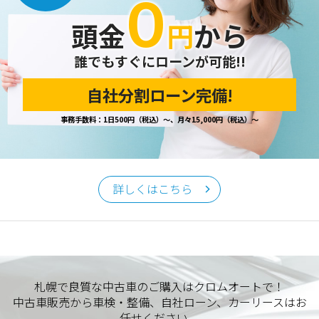
０
開示の請求があった場合は、迅速に対応いたします。
頭金
円
から
当ホームページが保有する個人情報の取り扱い、および訂
正・削除・開示等に関するお問い合わせ先は、以下の通りで
す。
誰でもすぐにローンが可能!!
自社分割ローン完備!
個人情報保護担当窓口
事務手数料：1日500円（税込）～、月々15,000円（税込）～
当社の「個人情報の取扱い」に関するお問い合わせは、下記
窓口までお願いいたします。
クロムオート
〒002-0865 札幌市北区屯田町740
詳しくはこちら
TEL／011-790-7766
FAX／011-790-6818
E-mail：info@chromeauto.co.jp
札幌で良質な中古車のご購入はクロムオートで！
中古車販売から車検・整備、自社ローン、カーリースはお
任せください。