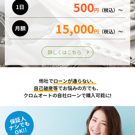
500
利用目的の遂行のために業務を委託する場合、個人情報の取
1日
円
（税込）～
り扱いに関する委託先の適正な管理・監督をおこないます。
15,000
月額
第三者への提供
円
（税込）～
個人情報は、ご本人の同意を得た場合または法令の定めがあ
る場合を除き、第三者に提供することはいたしません。
詳しくはこちら
個人情報の管理
収集させて頂いた個人情報については、不正アクセスや紛
他社で
ローンが通らない、
失、破壊、改ざん及び漏えいなどに対する予防ならびに是正
に努め、合理的な安全対策を講じます。
自己破産等
でお悩みの方でも、
また、個人情報保護に関する法令およびその他の規範を遵守
クロムオートの自社ローンで購入可能に!
するとともに、この方針に基づく個人情報保護規程や体制を
定め、その内容を継続的に見直し、改善に努めます。
保証人
個人情報の訂正･削除・開示
ナシでも
OK!!
ご本人から、登録されている個人情報について訂正・削除・