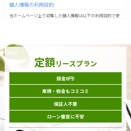
個人情報の利用目的
当ホームページ上で収集した個人情報は以下の利用目的で使
用し、他の目的に利用することはありません。
ご注文の承りおよび商品発送のための契約販売業務
お取引先様から委託されたシステム開発の動作検証や調
査
当グループの業務に従事する協力会社様担当者の識別
当グループ内で共同利用する人事関連システムの運用
定額
ダイレクトメール等を利用したアンケート・キャンペーン
リースプラン
などの意見・情報の調査
頭金0円!
個人情報の収集手段
車検・税金もコミコミ
当ホームページはサービスに関するお問い合わせやご質問、
資料のご請求や各サービス等のお申し込みなど、当ホームペ
保証人不要
ージのサービス提供過程で、氏名、連絡先、勤務先等の個人
情報を書面、電子媒体、ウェブ等を介して収集致します。
ローン審査に不安
委託先の管理･監督