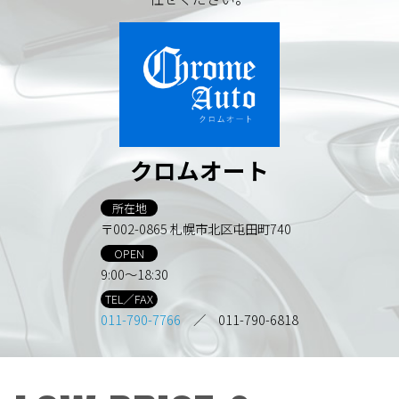
クロムオート
所在地
〒002-0865 札幌市北区屯田町740
OPEN
9:00～18:30
TEL／FAX
011-790-7766
／ 011-790-6818