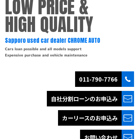
LOW PRICE &
HIGH QUALITY
Sapporo used car dealer CHROME AUTO
Cars loan possible and all models support
Expensive purchase and vehicle maintenance
011-790-7766
自社分割ローンの
お申込み
カーリースの
お申込み
お問い合わせ