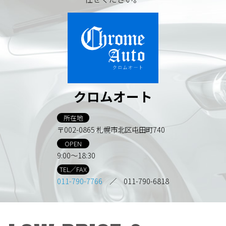
クロムオート
所在地
〒002-0865 札幌市北区屯田町740
OPEN
9:00～18:30
TEL／FAX
011-790-7766
／ 011-790-6818