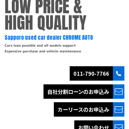
LOW PRICE &
HIGH QUALITY
Sapporo used car dealer CHROME AUTO
Cars loan possible and all models support
Expensive purchase and vehicle maintenance
011-790-7766
自社分割ローンの
お申込み
カーリースの
お申込み
お問い合わせ