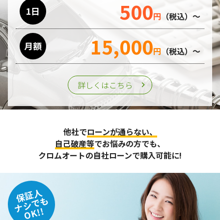
500
利用目的の遂行のために業務を委託する場合、個人情報の取
1日
円
（税込）～
り扱いに関する委託先の適正な管理・監督をおこないます。
15,000
月額
第三者への提供
円
（税込）～
個人情報は、ご本人の同意を得た場合または法令の定めがあ
る場合を除き、第三者に提供することはいたしません。
詳しくはこちら
個人情報の管理
収集させて頂いた個人情報については、不正アクセスや紛
他社で
ローンが通らない、
失、破壊、改ざん及び漏えいなどに対する予防ならびに是正
に努め、合理的な安全対策を講じます。
自己破産等
でお悩みの方でも、
また、個人情報保護に関する法令およびその他の規範を遵守
クロムオートの自社ローンで購入可能に!
するとともに、この方針に基づく個人情報保護規程や体制を
定め、その内容を継続的に見直し、改善に努めます。
保証人
個人情報の訂正･削除・開示
ナシでも
OK!!
ご本人から、登録されている個人情報について訂正・削除・