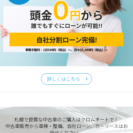
０
開示の請求があった場合は、迅速に対応いたします。
頭金
円
から
当ホームページが保有する個人情報の取り扱い、および訂
正・削除・開示等に関するお問い合わせ先は、以下の通りで
す。
誰でもすぐにローンが可能!!
自社分割ローン完備!
個人情報保護担当窓口
事務手数料：1日500円（税込）～、月々15,000円（税込）～
当社の「個人情報の取扱い」に関するお問い合わせは、下記
窓口までお願いいたします。
クロムオート
〒002-0865 札幌市北区屯田町740
詳しくはこちら
TEL／011-790-7766
FAX／011-790-6818
E-mail：info@chromeauto.co.jp
札幌で良質な中古車のご購入はクロムオートで！
中古車販売から車検・整備、自社ローン、カーリースはお
任せください。