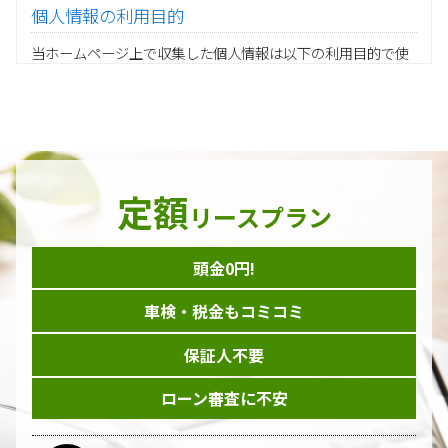
個人情報の利用目的
当ホームページ上で収集した個人情報は以下の利用目的で使
用し、他の目的に利用することはありません。
ご注文の承りおよび商品発送のための契約販売業務
お取引先様から委託されたシステム開発の動作検証や調
査
当グループの業務に従事する協力会社様担当者の識別
当グループ内で共同利用する人事関連システムの運用
定額
ダイレクトメール等を利用したアンケート・キャンペーン
リースプラン
などの意見・情報の調査
頭金0円!
個人情報の収集手段
車検・税金もコミコミ
当ホームページはサービスに関するお問い合わせやご質問、
資料のご請求や各サービス等のお申し込みなど、当ホームペ
保証人不要
ージのサービス提供過程で、氏名、連絡先、勤務先等の個人
情報を書面、電子媒体、ウェブ等を介して収集致します。
ローン審査に不安
委託先の管理･監督