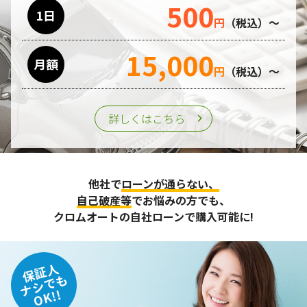
500
利用目的の遂行のために業務を委託する場合、個人情報の取
1日
円
（税込）～
り扱いに関する委託先の適正な管理・監督をおこないます。
15,000
月額
第三者への提供
円
（税込）～
個人情報は、ご本人の同意を得た場合または法令の定めがあ
る場合を除き、第三者に提供することはいたしません。
詳しくはこちら
個人情報の管理
収集させて頂いた個人情報については、不正アクセスや紛
他社で
ローンが通らない、
失、破壊、改ざん及び漏えいなどに対する予防ならびに是正
に努め、合理的な安全対策を講じます。
自己破産等
でお悩みの方でも、
また、個人情報保護に関する法令およびその他の規範を遵守
クロムオートの自社ローンで購入可能に!
するとともに、この方針に基づく個人情報保護規程や体制を
定め、その内容を継続的に見直し、改善に努めます。
保証人
個人情報の訂正･削除・開示
ナシでも
OK!!
ご本人から、登録されている個人情報について訂正・削除・