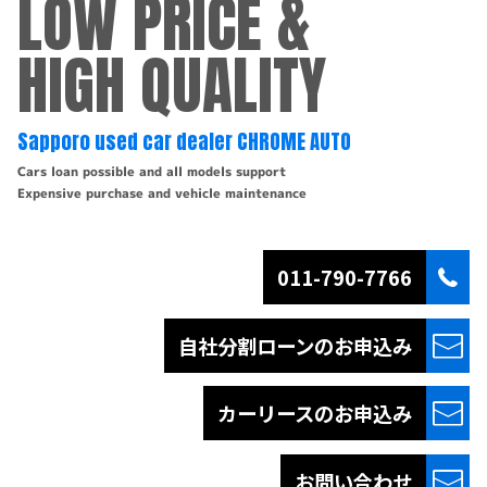
LOW PRICE &
HIGH QUALITY
Sapporo used car dealer CHROME AUTO
Cars loan possible and all models support
Expensive purchase and vehicle maintenance
011-790-7766
自社分割ローンの
お申込み
カーリースの
お申込み
お問い合わせ