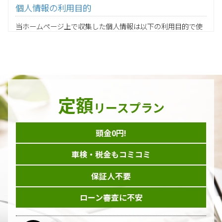
個人情報の利用目的
当ホームページ上で収集した個人情報は以下の利用目的で使
用し、他の目的に利用することはありません。
ご注文の承りおよび商品発送のための契約販売業務
お取引先様から委託されたシステム開発の動作検証や調
査
当グループの業務に従事する協力会社様担当者の識別
当グループ内で共同利用する人事関連システムの運用
定額
ダイレクトメール等を利用したアンケート・キャンペーン
リースプラン
などの意見・情報の調査
頭金0円!
個人情報の収集手段
車検・税金もコミコミ
当ホームページはサービスに関するお問い合わせやご質問、
資料のご請求や各サービス等のお申し込みなど、当ホームペ
保証人不要
ージのサービス提供過程で、氏名、連絡先、勤務先等の個人
情報を書面、電子媒体、ウェブ等を介して収集致します。
ローン審査に不安
委託先の管理･監督