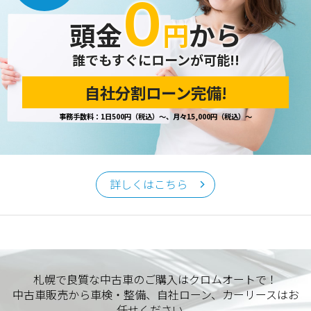
０
開示の請求があった場合は、迅速に対応いたします。
頭金
円
から
当ホームページが保有する個人情報の取り扱い、および訂
正・削除・開示等に関するお問い合わせ先は、以下の通りで
す。
誰でもすぐにローンが可能!!
自社分割ローン完備!
個人情報保護担当窓口
事務手数料：1日500円（税込）～、月々15,000円（税込）～
当社の「個人情報の取扱い」に関するお問い合わせは、下記
窓口までお願いいたします。
クロムオート
〒002-0865 札幌市北区屯田町740
詳しくはこちら
TEL／011-790-7766
FAX／011-790-6818
E-mail：info@chromeauto.co.jp
札幌で良質な中古車のご購入はクロムオートで！
中古車販売から車検・整備、自社ローン、カーリースはお
任せください。