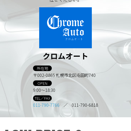
クロムオート
所在地
〒002-0865 札幌市北区屯田町740
OPEN
9:00～18:30
TEL／FAX
011-790-7766
／ 011-790-6818