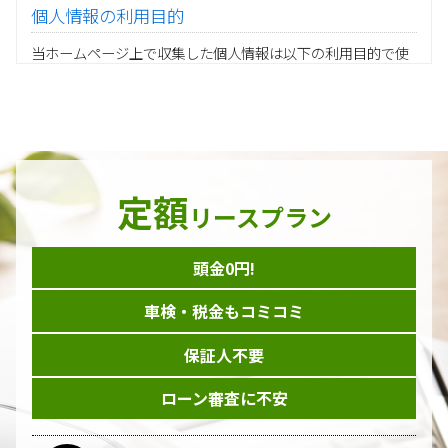
個人情報の利用目的
当ホームページ上で収集した個人情報は以下の利用目的で使
用し、他の目的に利用することはありません。
ご注文の承りおよび商品発送のための契約販売業務
お取引先様から委託されたシステム開発の動作検証や調
査
当グループの業務に従事する協力会社様担当者の識別
当グループ内で共同利用する人事関連システムの運用
定額
ダイレクトメール等を利用したアンケート・キャンペーン
リースプラン
などの意見・情報の調査
頭金0円!
個人情報の収集手段
車検・税金もコミコミ
当ホームページはサービスに関するお問い合わせやご質問、
資料のご請求や各サービス等のお申し込みなど、当ホームペ
保証人不要
ージのサービス提供過程で、氏名、連絡先、勤務先等の個人
情報を書面、電子媒体、ウェブ等を介して収集致します。
ローン審査に不安
委託先の管理･監督