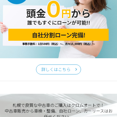
０
開示の請求があった場合は、迅速に対応いたします。
頭金
円
から
当ホームページが保有する個人情報の取り扱い、および訂
正・削除・開示等に関するお問い合わせ先は、以下の通りで
す。
誰でもすぐにローンが可能!!
自社分割ローン完備!
個人情報保護担当窓口
事務手数料：1日500円（税込）～、月々15,000円（税込）～
当社の「個人情報の取扱い」に関するお問い合わせは、下記
窓口までお願いいたします。
クロムオート
〒002-0865 札幌市北区屯田町740
詳しくはこちら
TEL／011-790-7766
FAX／011-790-6818
E-mail：info@chromeauto.co.jp
札幌で良質な中古車のご購入はクロムオートで！
中古車販売から車検・整備、自社ローン、カーリースはお
任せください。