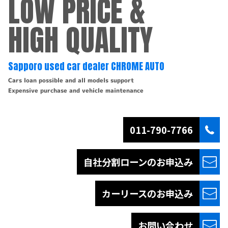
LOW PRICE &
HIGH QUALITY
Sapporo used car dealer CHROME AUTO
Cars loan possible and all models support
Expensive purchase and vehicle maintenance
011-790-7766
自社分割ローンの
お申込み
カーリースの
お申込み
お問い合わせ