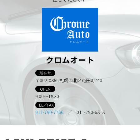
クロムオート
所在地
〒002-0865 札幌市北区屯田町740
OPEN
9:00～18:30
TEL／FAX
011-790-7766
／ 011-790-6818