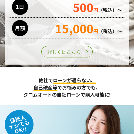
500
利用目的の遂行のために業務を委託する場合、個人情報の取
1日
円
（税込）～
り扱いに関する委託先の適正な管理・監督をおこないます。
15,000
月額
第三者への提供
円
（税込）～
個人情報は、ご本人の同意を得た場合または法令の定めがあ
る場合を除き、第三者に提供することはいたしません。
詳しくはこちら
個人情報の管理
収集させて頂いた個人情報については、不正アクセスや紛
他社で
ローンが通らない、
失、破壊、改ざん及び漏えいなどに対する予防ならびに是正
に努め、合理的な安全対策を講じます。
自己破産等
でお悩みの方でも、
また、個人情報保護に関する法令およびその他の規範を遵守
クロムオートの自社ローンで購入可能に!
するとともに、この方針に基づく個人情報保護規程や体制を
定め、その内容を継続的に見直し、改善に努めます。
保証人
個人情報の訂正･削除・開示
ナシでも
OK!!
ご本人から、登録されている個人情報について訂正・削除・