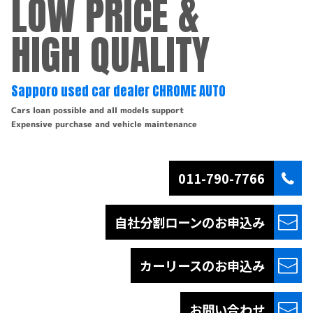
LOW PRICE &
HIGH QUALITY
Sapporo used car dealer CHROME AUTO
Cars loan possible and all models support
Expensive purchase and vehicle maintenance
011-790-7766
自社分割ローンの
お申込み
カーリースの
お申込み
お問い合わせ