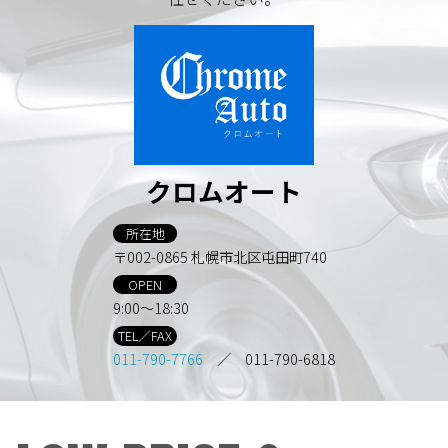
クロムオート
所在地
〒002-0865 札幌市北区屯田町740
OPEN
9:00～18:30
TEL／FAX
011-790-7766
／ 011-790-6818