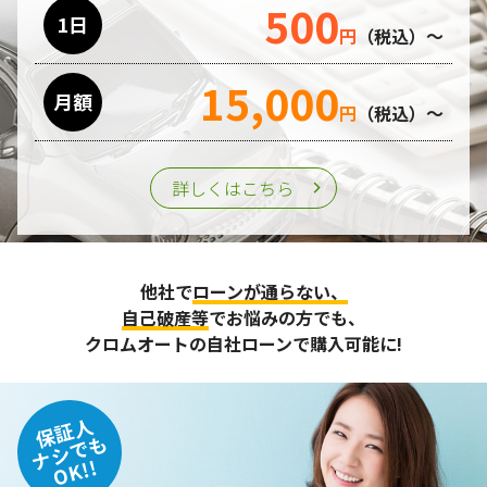
500
利用目的の遂行のために業務を委託する場合、個人情報の取
1日
円
（税込）～
り扱いに関する委託先の適正な管理・監督をおこないます。
15,000
月額
第三者への提供
円
（税込）～
個人情報は、ご本人の同意を得た場合または法令の定めがあ
る場合を除き、第三者に提供することはいたしません。
詳しくはこちら
個人情報の管理
収集させて頂いた個人情報については、不正アクセスや紛
他社で
ローンが通らない、
失、破壊、改ざん及び漏えいなどに対する予防ならびに是正
に努め、合理的な安全対策を講じます。
自己破産等
でお悩みの方でも、
また、個人情報保護に関する法令およびその他の規範を遵守
クロムオートの自社ローンで購入可能に!
するとともに、この方針に基づく個人情報保護規程や体制を
定め、その内容を継続的に見直し、改善に努めます。
保証人
個人情報の訂正･削除・開示
ナシでも
OK!!
ご本人から、登録されている個人情報について訂正・削除・