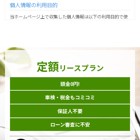
個人情報の利用目的
当ホームページ上で収集した個人情報は以下の利用目的で使
用し、他の目的に利用することはありません。
ご注文の承りおよび商品発送のための契約販売業務
お取引先様から委託されたシステム開発の動作検証や調
査
当グループの業務に従事する協力会社様担当者の識別
当グループ内で共同利用する人事関連システムの運用
定額
ダイレクトメール等を利用したアンケート・キャンペーン
リースプラン
などの意見・情報の調査
頭金0円!
個人情報の収集手段
車検・税金もコミコミ
当ホームページはサービスに関するお問い合わせやご質問、
資料のご請求や各サービス等のお申し込みなど、当ホームペ
保証人不要
ージのサービス提供過程で、氏名、連絡先、勤務先等の個人
情報を書面、電子媒体、ウェブ等を介して収集致します。
ローン審査に不安
委託先の管理･監督