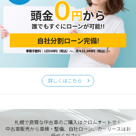
０
開示の請求があった場合は、迅速に対応いたします。
頭金
円
から
当ホームページが保有する個人情報の取り扱い、および訂
正・削除・開示等に関するお問い合わせ先は、以下の通りで
す。
誰でもすぐにローンが可能!!
自社分割ローン完備!
個人情報保護担当窓口
事務手数料：1日500円（税込）～、月々15,000円（税込）～
当社の「個人情報の取扱い」に関するお問い合わせは、下記
窓口までお願いいたします。
クロムオート
〒002-0865 札幌市北区屯田町740
詳しくはこちら
TEL／011-790-7766
FAX／011-790-6818
E-mail：info@chromeauto.co.jp
札幌で良質な中古車のご購入はクロムオートで！
中古車販売から車検・整備、自社ローン、カーリースはお
任せください。