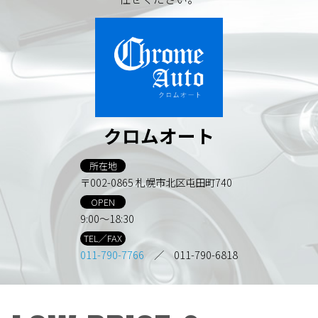
クロムオート
所在地
〒002-0865 札幌市北区屯田町740
OPEN
9:00～18:30
TEL／FAX
011-790-7766
／ 011-790-6818