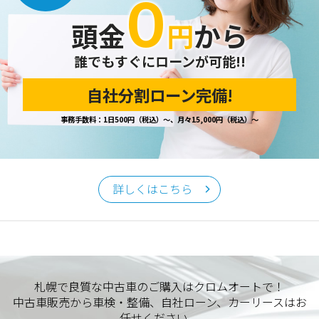
０
開示の請求があった場合は、迅速に対応いたします。
頭金
円
から
当ホームページが保有する個人情報の取り扱い、および訂
正・削除・開示等に関するお問い合わせ先は、以下の通りで
す。
誰でもすぐにローンが可能!!
自社分割ローン完備!
個人情報保護担当窓口
事務手数料：1日500円（税込）～、月々15,000円（税込）～
当社の「個人情報の取扱い」に関するお問い合わせは、下記
窓口までお願いいたします。
クロムオート
〒002-0865 札幌市北区屯田町740
詳しくはこちら
TEL／011-790-7766
FAX／011-790-6818
E-mail：info@chromeauto.co.jp
札幌で良質な中古車のご購入はクロムオートで！
中古車販売から車検・整備、自社ローン、カーリースはお
任せください。