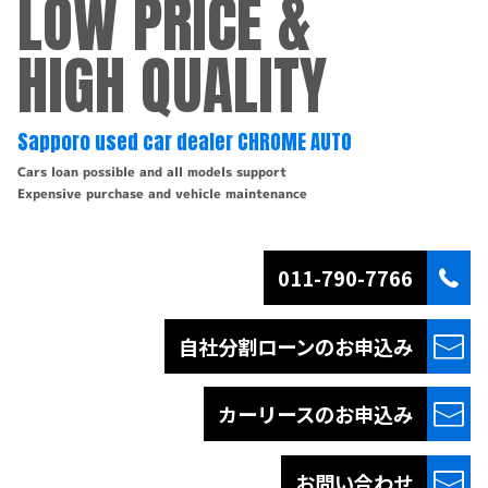
LOW PRICE &
HIGH QUALITY
Sapporo used car dealer CHROME AUTO
Cars loan possible and all models support
Expensive purchase and vehicle maintenance
011-790-7766
自社分割ローンの
お申込み
カーリースの
お申込み
お問い合わせ