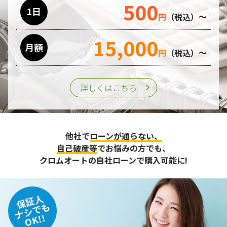
500
利用目的の遂行のために業務を委託する場合、個人情報の取
1日
円
（税込）～
り扱いに関する委託先の適正な管理・監督をおこないます。
15,000
月額
第三者への提供
円
（税込）～
個人情報は、ご本人の同意を得た場合または法令の定めがあ
る場合を除き、第三者に提供することはいたしません。
詳しくはこちら
個人情報の管理
収集させて頂いた個人情報については、不正アクセスや紛
他社で
ローンが通らない、
失、破壊、改ざん及び漏えいなどに対する予防ならびに是正
に努め、合理的な安全対策を講じます。
自己破産等
でお悩みの方でも、
また、個人情報保護に関する法令およびその他の規範を遵守
クロムオートの自社ローンで購入可能に!
するとともに、この方針に基づく個人情報保護規程や体制を
定め、その内容を継続的に見直し、改善に努めます。
保証人
個人情報の訂正･削除・開示
ナシでも
OK!!
ご本人から、登録されている個人情報について訂正・削除・