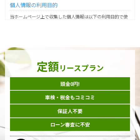
個人情報の利用目的
当ホームページ上で収集した個人情報は以下の利用目的で使
用し、他の目的に利用することはありません。
ご注文の承りおよび商品発送のための契約販売業務
お取引先様から委託されたシステム開発の動作検証や調
査
当グループの業務に従事する協力会社様担当者の識別
当グループ内で共同利用する人事関連システムの運用
定額
ダイレクトメール等を利用したアンケート・キャンペーン
リースプラン
などの意見・情報の調査
頭金0円!
個人情報の収集手段
車検・税金もコミコミ
当ホームページはサービスに関するお問い合わせやご質問、
資料のご請求や各サービス等のお申し込みなど、当ホームペ
保証人不要
ージのサービス提供過程で、氏名、連絡先、勤務先等の個人
情報を書面、電子媒体、ウェブ等を介して収集致します。
ローン審査に不安
委託先の管理･監督