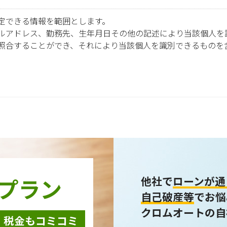
定できる情報を範囲とします。
ルアドレス、勤務先、生年月日その他の記述により当該個人を
照合することができ、それにより当該個人を識別できるものを
報は以下の利用目的で使用し、他の目的に利用することはあり
ための契約販売業務
テム開発の動作検証や調査
力会社様担当者の識別
事関連システムの運用
アンケート・キャンペーンなどの意見・情報の調査
プラン
他社で
ローンが通
自己破産等
でお悩
クロムオートの自
・税金もコミコミ