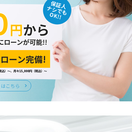
保証人
０
込みなど、当ホームページのサービ
ナシでも
ます。
OK!!
円
から
にローンが可能!!
監督をおこないます。
ローン完備!
税込）～、月々15,000円（税込）～
はいたしません。
くはこちら
る予防ならびに是正に努め、合理的
情報保護規程や体制を定め、その内