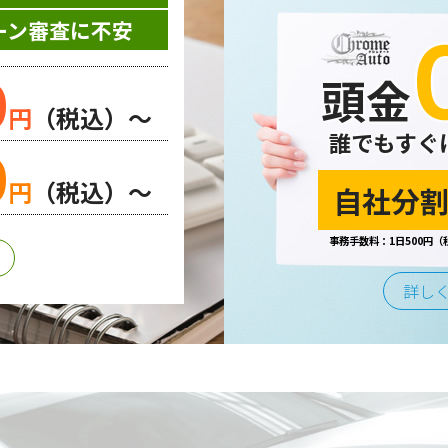
お問い合わせやご質問、資料のご請求や各サービス等のお申し
ーン審査に不安
先等の個人情報を書面、電子媒体、ウェブ等を介して収集致し
0
頭金
円
（税込）～
誰でもすぐ
0
する場合、個人情報の取り扱いに関する委託先の適正な管理・
円
（税込）～
自社分割
事務手数料：1日500円（
合または法令の定めがある場合を除き、第三者に提供すること
詳し
は、不正アクセスや紛失、破壊、改ざん及び漏えいなどに対す
よびその他の規範を遵守するとともに、この方針に基づく個人