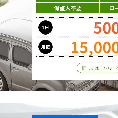
当ホームページはサービスに関する
保証人不要
ロ
ス提供過程で、氏名、連絡先、勤務
50
1日
委託先の管理･監督
15,00
利用目的の遂行のために業務を委託
月額
第三者への提供
詳しくはこちら
個人情報は、ご本人の同意を得た場
個人情報の管理
収集させて頂いた個人情報について
な安全対策を講じます。
また、個人情報保護に関する法令お