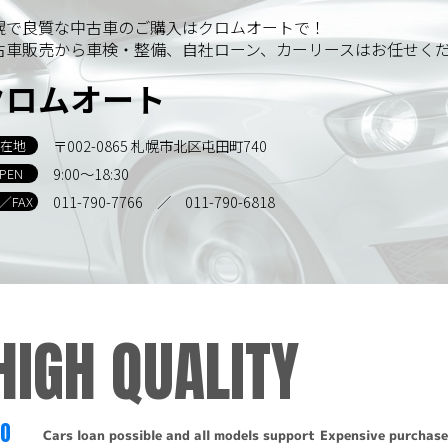
す。
幌で良質な中古車のご購入はクロムオートで！
古車販売から車検・整備、自社ローン、カーリースはお任せく
示
クロムオート
報について訂正・削除・開示の請求があった場合は、迅速に対
〒002-0865 札幌市北区屯田町740
在地
の取り扱い、および訂正・削除・開示等に関するお問い合わせ
9:00～18:30
PEN
011-790-7766
／ 011-790-6818
L／FAX
るお問い合わせは、下記窓口までお願いいたします。
HIGH QUALITY
-6818
TO
Cars loan possible and all models support
Expensive purchase