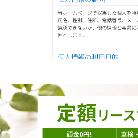
当ホームページで収集した個人を特
氏名、性別、住所、電話番号、メー
識別できないが、他の情報と容易に
囲とします。
個人情報の利用目的
当ホームページ上で収集した個人情
ご注文の承りおよび商品発送の
お取引先様から委託されたシス
当グループの業務に従事する協
当グループ内で共同利用する人
定額
ダイレクトメール等を利用した
リース
個人情報の収集手段
頭金0円!
車検