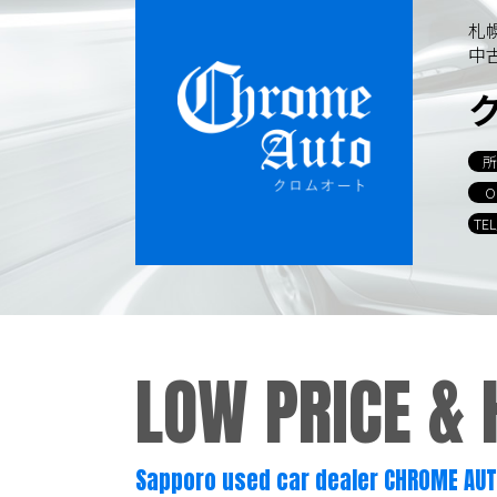
容を継続的に見直し、改善に努めま
札
中
個人情報の訂正･削除・開
ご本人から、登録されている個人情
所
当ホームページが保有する個人情報
O
TE
個人情報保護担当窓口
当社の「個人情報の取扱い」に関す
クロムオート
LOW PRICE &
〒002-0865 札幌市北区屯田町740
TEL／011-790-7766
FAX／011-790
E-mail：info@chromeauto.co.jp
Sapporo used car dealer CHROME AU