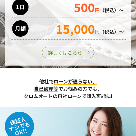
500
利用目的の遂行のために業務を委託する場合、個人情報の取
1日
円
（税込）～
り扱いに関する委託先の適正な管理・監督をおこないます。
15,000
月額
第三者への提供
円
（税込）～
個人情報は、ご本人の同意を得た場合または法令の定めがあ
る場合を除き、第三者に提供することはいたしません。
詳しくはこちら
個人情報の管理
収集させて頂いた個人情報については、不正アクセスや紛
他社で
ローンが通らない、
失、破壊、改ざん及び漏えいなどに対する予防ならびに是正
に努め、合理的な安全対策を講じます。
自己破産等
でお悩みの方でも、
また、個人情報保護に関する法令およびその他の規範を遵守
クロムオートの自社ローンで購入可能に!
するとともに、この方針に基づく個人情報保護規程や体制を
定め、その内容を継続的に見直し、改善に努めます。
保証人
個人情報の訂正･削除・開示
ナシでも
OK!!
ご本人から、登録されている個人情報について訂正・削除・