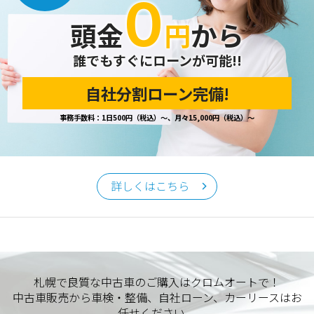
０
開示の請求があった場合は、迅速に対応いたします。
頭金
円
から
当ホームページが保有する個人情報の取り扱い、および訂
正・削除・開示等に関するお問い合わせ先は、以下の通りで
す。
誰でもすぐにローンが可能!!
自社分割ローン完備!
個人情報保護担当窓口
事務手数料：1日500円（税込）～、月々15,000円（税込）～
当社の「個人情報の取扱い」に関するお問い合わせは、下記
窓口までお願いいたします。
クロムオート
〒002-0865 札幌市北区屯田町740
詳しくはこちら
TEL／011-790-7766
FAX／011-790-6818
E-mail：info@chromeauto.co.jp
札幌で良質な中古車のご購入はクロムオートで！
中古車販売から車検・整備、自社ローン、カーリースはお
任せください。