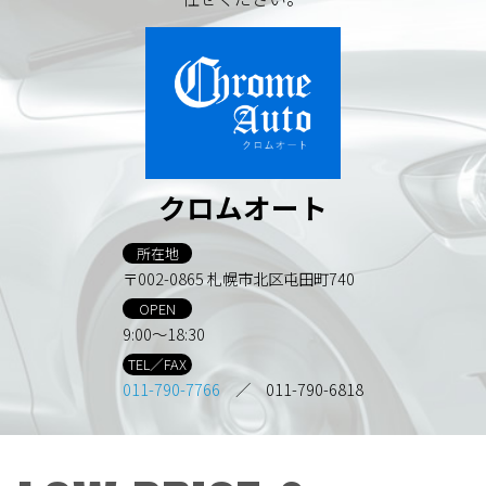
クロムオート
所在地
〒002-0865 札幌市北区屯田町740
OPEN
9:00～18:30
TEL／FAX
011-790-7766
／ 011-790-6818