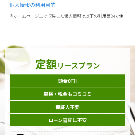
個人情報の利用目的
当ホームページ上で収集した個人情報は以下の利用目的で使
用し、他の目的に利用することはありません。
ご注文の承りおよび商品発送のための契約販売業務
お取引先様から委託されたシステム開発の動作検証や調
査
当グループの業務に従事する協力会社様担当者の識別
当グループ内で共同利用する人事関連システムの運用
定額
ダイレクトメール等を利用したアンケート・キャンペーン
リースプラン
などの意見・情報の調査
頭金0円!
個人情報の収集手段
車検・税金もコミコミ
当ホームページはサービスに関するお問い合わせやご質問、
資料のご請求や各サービス等のお申し込みなど、当ホームペ
保証人不要
ージのサービス提供過程で、氏名、連絡先、勤務先等の個人
情報を書面、電子媒体、ウェブ等を介して収集致します。
ローン審査に不安
委託先の管理･監督