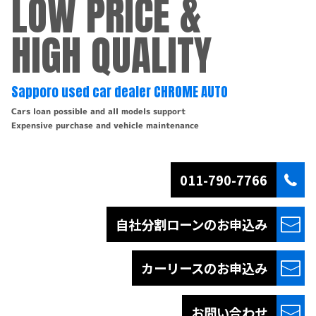
LOW PRICE &
HIGH QUALITY
Sapporo used car dealer CHROME AUTO
Cars loan possible and all models support
Expensive purchase and vehicle maintenance
011-790-7766
自社分割ローンの
お申込み
カーリースの
お申込み
お問い合わせ