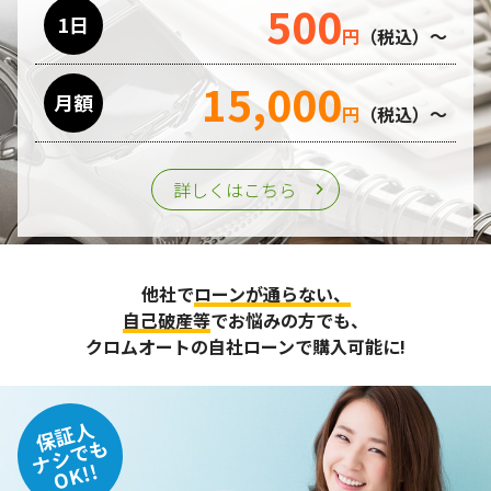
500
利用目的の遂行のために業務を委託する場合、個人情報の取
1日
円
（税込）～
り扱いに関する委託先の適正な管理・監督をおこないます。
15,000
月額
第三者への提供
円
（税込）～
個人情報は、ご本人の同意を得た場合または法令の定めがあ
る場合を除き、第三者に提供することはいたしません。
詳しくはこちら
個人情報の管理
収集させて頂いた個人情報については、不正アクセスや紛
他社で
ローンが通らない、
失、破壊、改ざん及び漏えいなどに対する予防ならびに是正
に努め、合理的な安全対策を講じます。
自己破産等
でお悩みの方でも、
また、個人情報保護に関する法令およびその他の規範を遵守
クロムオートの自社ローンで購入可能に!
するとともに、この方針に基づく個人情報保護規程や体制を
定め、その内容を継続的に見直し、改善に努めます。
保証人
個人情報の訂正･削除・開示
ナシでも
OK!!
ご本人から、登録されている個人情報について訂正・削除・