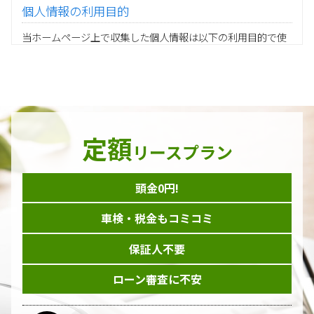
個人情報の利用目的
当ホームページ上で収集した個人情報は以下の利用目的で使
用し、他の目的に利用することはありません。
ご注文の承りおよび商品発送のための契約販売業務
お取引先様から委託されたシステム開発の動作検証や調
査
当グループの業務に従事する協力会社様担当者の識別
当グループ内で共同利用する人事関連システムの運用
定額
ダイレクトメール等を利用したアンケート・キャンペーン
リースプラン
などの意見・情報の調査
頭金0円!
個人情報の収集手段
車検・税金もコミコミ
当ホームページはサービスに関するお問い合わせやご質問、
資料のご請求や各サービス等のお申し込みなど、当ホームペ
保証人不要
ージのサービス提供過程で、氏名、連絡先、勤務先等の個人
情報を書面、電子媒体、ウェブ等を介して収集致します。
ローン審査に不安
委託先の管理･監督