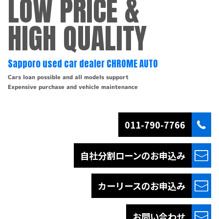
LOW PRICE &
HIGH QUALITY
Sapporo used car dealer CHROME AUTO
Cars loan possible and all models support
Expensive purchase and vehicle maintenance
011-790-7766
自社分割ローンの
お申込み
カーリースの
お申込み
お問い合わせ