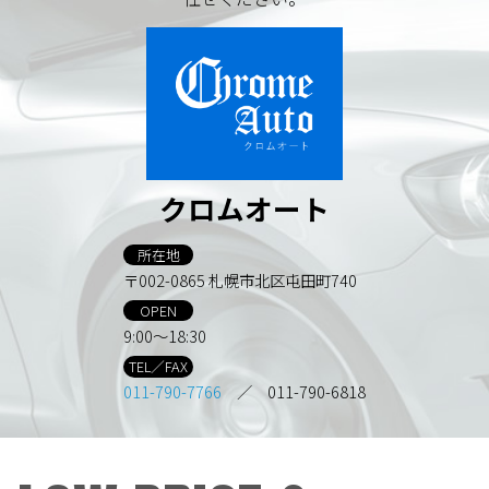
クロムオート
所在地
〒002-0865 札幌市北区屯田町740
OPEN
9:00～18:30
TEL／FAX
011-790-7766
／ 011-790-6818