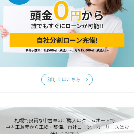
０
開示の請求があった場合は、迅速に対応いたします。
頭金
円
から
当ホームページが保有する個人情報の取り扱い、および訂
正・削除・開示等に関するお問い合わせ先は、以下の通りで
す。
誰でもすぐにローンが可能!!
自社分割ローン完備!
個人情報保護担当窓口
事務手数料：1日500円（税込）～、月々15,000円（税込）～
当社の「個人情報の取扱い」に関するお問い合わせは、下記
窓口までお願いいたします。
クロムオート
〒002-0865 札幌市北区屯田町740
詳しくはこちら
TEL／011-790-7766
FAX／011-790-6818
E-mail：info@chromeauto.co.jp
札幌で良質な中古車のご購入はクロムオートで！
中古車販売から車検・整備、自社ローン、カーリースはお
任せください。