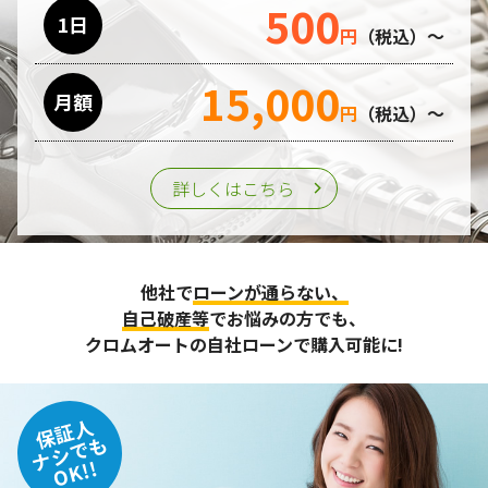
500
利用目的の遂行のために業務を委託する場合、個人情報の取
1日
円
（税込）～
り扱いに関する委託先の適正な管理・監督をおこないます。
15,000
月額
第三者への提供
円
（税込）～
個人情報は、ご本人の同意を得た場合または法令の定めがあ
る場合を除き、第三者に提供することはいたしません。
詳しくはこちら
個人情報の管理
収集させて頂いた個人情報については、不正アクセスや紛
他社で
ローンが通らない、
失、破壊、改ざん及び漏えいなどに対する予防ならびに是正
に努め、合理的な安全対策を講じます。
自己破産等
でお悩みの方でも、
また、個人情報保護に関する法令およびその他の規範を遵守
クロムオートの自社ローンで購入可能に!
するとともに、この方針に基づく個人情報保護規程や体制を
定め、その内容を継続的に見直し、改善に努めます。
保証人
個人情報の訂正･削除・開示
ナシでも
OK!!
ご本人から、登録されている個人情報について訂正・削除・