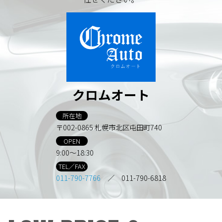
クロムオート
所在地
〒002-0865 札幌市北区屯田町740
OPEN
9:00～18:30
TEL／FAX
011-790-7766
／ 011-790-6818