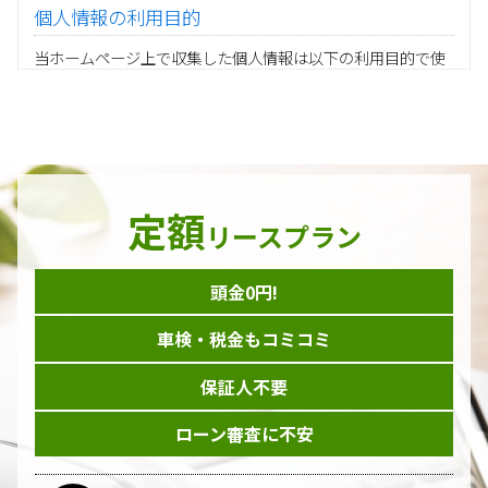
個人情報の利用目的
当ホームページ上で収集した個人情報は以下の利用目的で使
用し、他の目的に利用することはありません。
ご注文の承りおよび商品発送のための契約販売業務
お取引先様から委託されたシステム開発の動作検証や調
査
当グループの業務に従事する協力会社様担当者の識別
当グループ内で共同利用する人事関連システムの運用
定額
ダイレクトメール等を利用したアンケート・キャンペーン
リースプラン
などの意見・情報の調査
頭金0円!
個人情報の収集手段
車検・税金もコミコミ
当ホームページはサービスに関するお問い合わせやご質問、
資料のご請求や各サービス等のお申し込みなど、当ホームペ
保証人不要
ージのサービス提供過程で、氏名、連絡先、勤務先等の個人
情報を書面、電子媒体、ウェブ等を介して収集致します。
ローン審査に不安
委託先の管理･監督