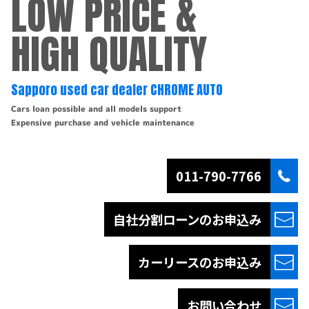
LOW PRICE &
HIGH QUALITY
Sapporo used car dealer CHROME AUTO
Cars loan possible and all models support
Expensive purchase and vehicle maintenance
011-790-7766
自社分割ローンの
お申込み
カーリースの
お申込み
お問い合わせ