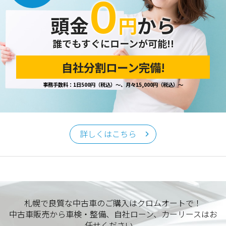
０
開示の請求があった場合は、迅速に対応いたします。
頭金
円
から
当ホームページが保有する個人情報の取り扱い、および訂
正・削除・開示等に関するお問い合わせ先は、以下の通りで
す。
誰でもすぐにローンが可能!!
自社分割ローン完備!
個人情報保護担当窓口
事務手数料：1日500円（税込）～、月々15,000円（税込）～
当社の「個人情報の取扱い」に関するお問い合わせは、下記
窓口までお願いいたします。
クロムオート
〒002-0865 札幌市北区屯田町740
詳しくはこちら
TEL／011-790-7766
FAX／011-790-6818
E-mail：info@chromeauto.co.jp
札幌で良質な中古車のご購入はクロムオートで！
中古車販売から車検・整備、自社ローン、カーリースはお
任せください。