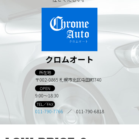
クロムオート
所在地
〒002-0865 札幌市北区屯田町740
OPEN
9:00～18:30
TEL／FAX
011-790-7766
／ 011-790-6818