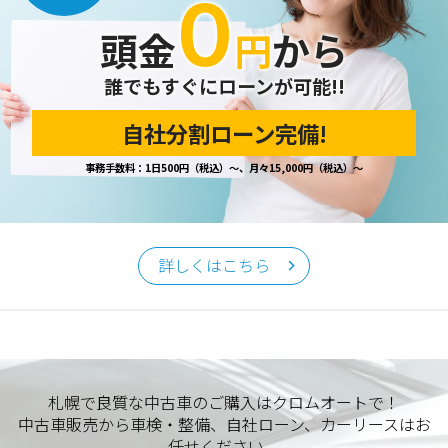
０
開示の請求があった場合は、迅速に対応いたします。
頭金
円
から
当ホームページが保有する個人情報の取り扱い、および訂
正・削除・開示等に関するお問い合わせ先は、以下の通りで
す。
誰でもすぐにローンが可能!!
自社分割ローン完備!
個人情報保護担当窓口
事務手数料：1日500円（税込）～、月々15,000円（税込）～
当社の「個人情報の取扱い」に関するお問い合わせは、下記
窓口までお願いいたします。
クロムオート
〒002-0865 札幌市北区屯田町740
詳しくはこちら
TEL／011-790-7766
FAX／011-790-6818
E-mail：info@chromeauto.co.jp
札幌で良質な中古車のご購入はクロムオートで！
中古車販売から車検・整備、自社ローン、カーリースはお
任せください。