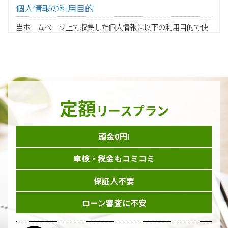
個人情報の利用目的
当ホームページ上で収集した個人情報は以下の利用目的で使
用し、他の目的に利用することはありません。
ご注文の承りおよび商品発送のための契約販売業務
お取引先様から委託されたシステム開発の動作検証や調
査
当グループの業務に従事する協力会社様担当者の識別
当グループ内で共同利用する人事関連システムの運用
定額
ダイレクトメール等を利用したアンケート・キャンペーン
リースプラン
などの意見・情報の調査
頭金0円!
個人情報の収集手段
車検・税金もコミコミ
当ホームページはサービスに関するお問い合わせやご質問、
資料のご請求や各サービス等のお申し込みなど、当ホームペ
保証人不要
ージのサービス提供過程で、氏名、連絡先、勤務先等の個人
情報を書面、電子媒体、ウェブ等を介して収集致します。
ローン審査に不安
委託先の管理･監督