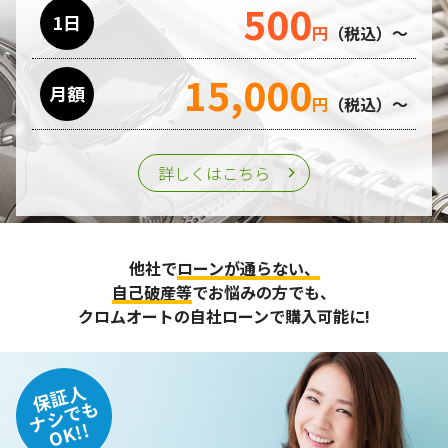
500
利用目的の遂行のために業務を委託する場合、個人情報の取
1日
円
（税込）～
り扱いに関する委託先の適正な管理・監督をおこないます。
15,000
月額
第三者への提供
円
（税込）～
個人情報は、ご本人の同意を得た場合または法令の定めがあ
る場合を除き、第三者に提供することはいたしません。
詳しくはこちら
個人情報の管理
収集させて頂いた個人情報については、不正アクセスや紛
他社で
ローンが通らない、
失、破壊、改ざん及び漏えいなどに対する予防ならびに是正
に努め、合理的な安全対策を講じます。
自己破産等
でお悩みの方でも、
また、個人情報保護に関する法令およびその他の規範を遵守
クロムオートの自社ローンで購入可能に!
するとともに、この方針に基づく個人情報保護規程や体制を
定め、その内容を継続的に見直し、改善に努めます。
保証人
個人情報の訂正･削除・開示
ナシでも
OK!!
ご本人から、登録されている個人情報について訂正・削除・