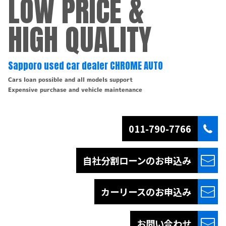
LOW PRICE &
HIGH QUALITY
Sapporo used car dealer CHROME AUTO
Cars loan possible and all models support
Expensive purchase and vehicle maintenance
011-790-7766
自社分割ローンの
お申込み
カーリースの
お申込み
お問い合わせ