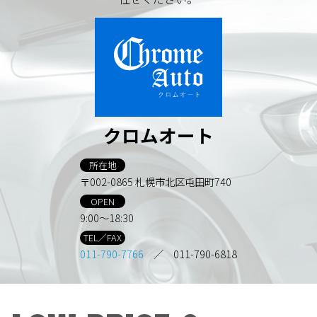
クロムオート
所在地
〒002-0865 札幌市北区屯田町740
OPEN
9:00～18:30
TEL／FAX
011-790-7766
／ 011-790-6818