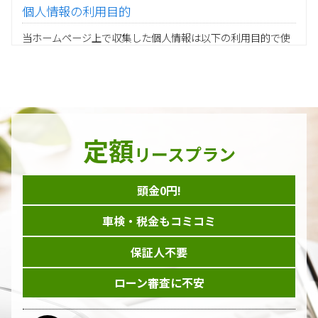
個人情報の利用目的
当ホームページ上で収集した個人情報は以下の利用目的で使
用し、他の目的に利用することはありません。
ご注文の承りおよび商品発送のための契約販売業務
お取引先様から委託されたシステム開発の動作検証や調
査
当グループの業務に従事する協力会社様担当者の識別
当グループ内で共同利用する人事関連システムの運用
定額
ダイレクトメール等を利用したアンケート・キャンペーン
リースプラン
などの意見・情報の調査
頭金0円!
個人情報の収集手段
車検・税金もコミコミ
当ホームページはサービスに関するお問い合わせやご質問、
資料のご請求や各サービス等のお申し込みなど、当ホームペ
保証人不要
ージのサービス提供過程で、氏名、連絡先、勤務先等の個人
情報を書面、電子媒体、ウェブ等を介して収集致します。
ローン審査に不安
委託先の管理･監督