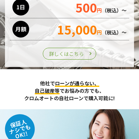
500
利用目的の遂行のために業務を委託する場合、個人情報の取
1日
円
（税込）～
り扱いに関する委託先の適正な管理・監督をおこないます。
15,000
月額
第三者への提供
円
（税込）～
個人情報は、ご本人の同意を得た場合または法令の定めがあ
る場合を除き、第三者に提供することはいたしません。
詳しくはこちら
個人情報の管理
収集させて頂いた個人情報については、不正アクセスや紛
他社で
ローンが通らない、
失、破壊、改ざん及び漏えいなどに対する予防ならびに是正
に努め、合理的な安全対策を講じます。
自己破産等
でお悩みの方でも、
また、個人情報保護に関する法令およびその他の規範を遵守
クロムオートの自社ローンで購入可能に!
するとともに、この方針に基づく個人情報保護規程や体制を
定め、その内容を継続的に見直し、改善に努めます。
保証人
個人情報の訂正･削除・開示
ナシでも
OK!!
ご本人から、登録されている個人情報について訂正・削除・