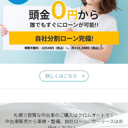
０
開示の請求があった場合は、迅速に対応いたします。
頭金
円
から
当ホームページが保有する個人情報の取り扱い、および訂
正・削除・開示等に関するお問い合わせ先は、以下の通りで
す。
誰でもすぐにローンが可能!!
自社分割ローン完備!
個人情報保護担当窓口
事務手数料：1日500円（税込）～、月々15,000円（税込）～
当社の「個人情報の取扱い」に関するお問い合わせは、下記
窓口までお願いいたします。
クロムオート
〒002-0865 札幌市北区屯田町740
詳しくはこちら
TEL／011-790-7766
FAX／011-790-6818
E-mail：info@chromeauto.co.jp
札幌で良質な中古車のご購入はクロムオートで！
中古車販売から車検・整備、自社ローン、カーリースはお
任せください。