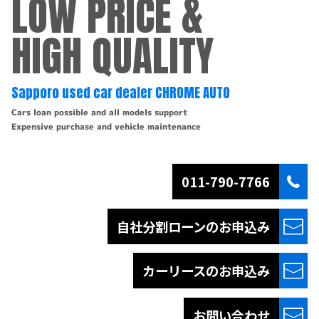
LOW PRICE &
HIGH QUALITY
Sapporo used car dealer CHROME AUTO
Cars loan possible and all models support
Expensive purchase and vehicle maintenance
011-790-7766
自社分割ローンの
お申込み
カーリースの
お申込み
お問い合わせ