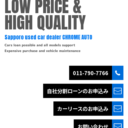
LOW PRICE &
HIGH QUALITY
Sapporo used car dealer CHROME AUTO
Cars loan possible and all models support
Expensive purchase and vehicle maintenance
011-790-7766
自社分割ローンの
お申込み
カーリースの
お申込み
お問い合わせ