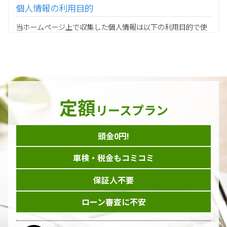
個人情報の利用目的
当ホームページ上で収集した個人情報は以下の利用目的で使
用し、他の目的に利用することはありません。
ご注文の承りおよび商品発送のための契約販売業務
お取引先様から委託されたシステム開発の動作検証や調
査
当グループの業務に従事する協力会社様担当者の識別
当グループ内で共同利用する人事関連システムの運用
定額
ダイレクトメール等を利用したアンケート・キャンペーン
リースプラン
などの意見・情報の調査
頭金0円!
個人情報の収集手段
車検・税金もコミコミ
当ホームページはサービスに関するお問い合わせやご質問、
資料のご請求や各サービス等のお申し込みなど、当ホームペ
保証人不要
ージのサービス提供過程で、氏名、連絡先、勤務先等の個人
情報を書面、電子媒体、ウェブ等を介して収集致します。
ローン審査に不安
委託先の管理･監督