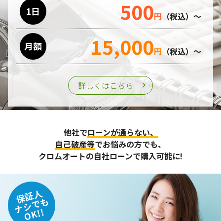
500
利用目的の遂行のために業務を委託する場合、個人情報の取
1日
円
（税込）～
り扱いに関する委託先の適正な管理・監督をおこないます。
15,000
月額
第三者への提供
円
（税込）～
個人情報は、ご本人の同意を得た場合または法令の定めがあ
る場合を除き、第三者に提供することはいたしません。
詳しくはこちら
個人情報の管理
収集させて頂いた個人情報については、不正アクセスや紛
他社で
ローンが通らない、
失、破壊、改ざん及び漏えいなどに対する予防ならびに是正
に努め、合理的な安全対策を講じます。
自己破産等
でお悩みの方でも、
また、個人情報保護に関する法令およびその他の規範を遵守
クロムオートの自社ローンで購入可能に!
するとともに、この方針に基づく個人情報保護規程や体制を
定め、その内容を継続的に見直し、改善に努めます。
保証人
個人情報の訂正･削除・開示
ナシでも
OK!!
ご本人から、登録されている個人情報について訂正・削除・