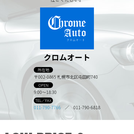
クロムオート
所在地
〒002-0865 札幌市北区屯田町740
OPEN
9:00～18:30
TEL／FAX
011-790-7766
／ 011-790-6818