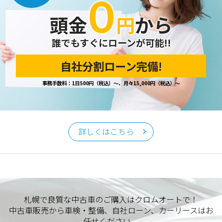
０
開示の請求があった場合は、迅速に対応いたします。
頭金
円
から
当ホームページが保有する個人情報の取り扱い、および訂
正・削除・開示等に関するお問い合わせ先は、以下の通りで
す。
誰でもすぐにローンが可能!!
自社分割ローン完備!
個人情報保護担当窓口
事務手数料：1日500円（税込）～、月々15,000円（税込）～
当社の「個人情報の取扱い」に関するお問い合わせは、下記
窓口までお願いいたします。
クロムオート
〒002-0865 札幌市北区屯田町740
詳しくはこちら
TEL／011-790-7766
FAX／011-790-6818
E-mail：info@chromeauto.co.jp
札幌で良質な中古車のご購入はクロムオートで！
中古車販売から車検・整備、自社ローン、カーリースはお
任せください。