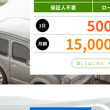
当ホームページはサービスに関する
保証人不要
ロ
ス提供過程で、氏名、連絡先、勤務
50
1日
委託先の管理･監督
15,00
利用目的の遂行のために業務を委託
月額
第三者への提供
詳しくはこちら
個人情報は、ご本人の同意を得た場
個人情報の管理
収集させて頂いた個人情報について
な安全対策を講じます。
また、個人情報保護に関する法令お