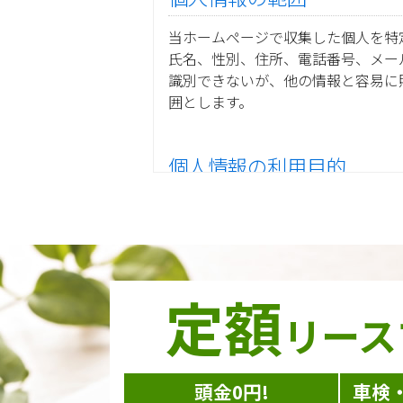
当ホームページで収集した個人を特
氏名、性別、住所、電話番号、メー
識別できないが、他の情報と容易に
囲とします。
個人情報の利用目的
当ホームページ上で収集した個人情
ご注文の承りおよび商品発送の
お取引先様から委託されたシス
当グループの業務に従事する協
当グループ内で共同利用する人
定額
ダイレクトメール等を利用した
リース
個人情報の収集手段
頭金0円!
車検