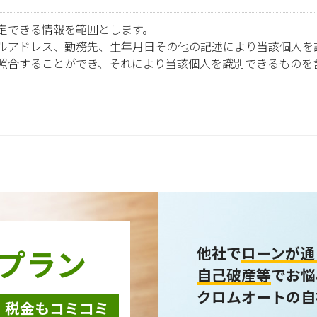
定できる情報を範囲とします。
ルアドレス、勤務先、生年月日その他の記述により当該個人を
照合することができ、それにより当該個人を識別できるものを
報は以下の利用目的で使用し、他の目的に利用することはあり
ための契約販売業務
テム開発の動作検証や調査
力会社様担当者の識別
事関連システムの運用
アンケート・キャンペーンなどの意見・情報の調査
プラン
他社で
ローンが通
自己破産等
でお悩
クロムオートの自
・税金もコミコミ