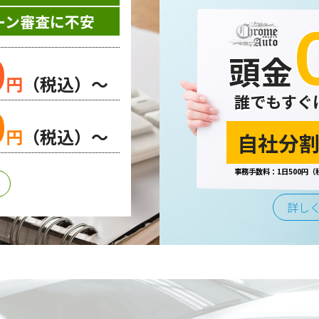
お問い合わせやご質問、資料のご請求や各サービス等のお申し
ーン審査に不安
先等の個人情報を書面、電子媒体、ウェブ等を介して収集致し
0
頭金
円
（税込）～
誰でもすぐ
0
する場合、個人情報の取り扱いに関する委託先の適正な管理・
円
（税込）～
自社分割
事務手数料：1日500円（
合または法令の定めがある場合を除き、第三者に提供すること
詳し
は、不正アクセスや紛失、破壊、改ざん及び漏えいなどに対す
よびその他の規範を遵守するとともに、この方針に基づく個人