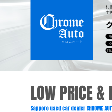
容を継続的に見直し、改善に努めま
札
中
個人情報の訂正･削除・開
ご本人から、登録されている個人情
所
当ホームページが保有する個人情報
O
TE
個人情報保護担当窓口
当社の「個人情報の取扱い」に関す
クロムオート
LOW PRICE &
〒002-0865 札幌市北区屯田町740
TEL／011-790-7766
FAX／011-790
E-mail：info@chromeauto.co.jp
Sapporo used car dealer CHROME AU