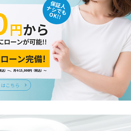
保証人
０
込みなど、当ホームページのサービ
ナシでも
ます。
OK!!
円
から
にローンが可能!!
監督をおこないます。
ローン完備!
税込）～、月々15,000円（税込）～
はいたしません。
くはこちら
る予防ならびに是正に努め、合理的
情報保護規程や体制を定め、その内